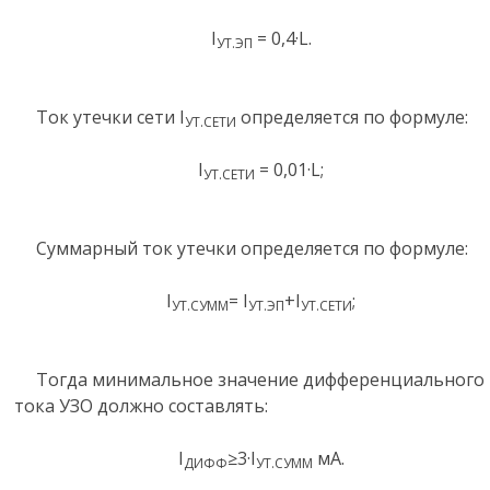
I
= 0,4·L.
УТ.ЭП
Ток утечки сети I
определяется по формуле:
УТ.СЕТИ
I
= 0,01·L;
УТ.СЕТИ
Суммарный ток утечки определяется по формуле:
I
= I
+I
;
УТ.СУММ
УТ.ЭП
УТ.СЕТИ
Тогда минимальное значение дифференциального
тока УЗО должно составлять:
I
≥3·I
мА.
ДИФФ
УТ.СУММ