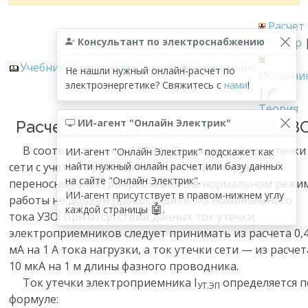
Расчет
Консультант по электроснабжению
Пример
Учебник "Онлайн Электрик"
>
Содержание
Не нашли нужный онлайн-расчет по
Источни
электроэнергетике? Свяжитесь с
нами
!
|
Теория
ИИ-агент "Онлайн Электрик"
Расчет токов утечки для выбора УЗ
В соответствии с п.7.1.83 [
17
] cуммарный ток утечки
ИИ-агент "Онлайн Электрик" подскажет как
сети с учетом присоединяемых стационарных и
найти нужный онлайн расчет или базу данных
на сайте "Онлайн Электрик".
переносных электроприемников в нормальном режи
ИИ-агент присутствует в правом-нижнем углу
работы не должен превосходить 1/3 номинального
🤖
каждой страницы
.
тока УЗО. При отсутствии данных ток утечки
электроприемников следует принимать из расчета 0,
мА на 1 А тока нагрузки, а ток утечки сети — из расчет
10 мкА на 1 м длины фазного проводника.
Ток утечки электроприемника I
определяется п
УТ.ЭП
формуле: