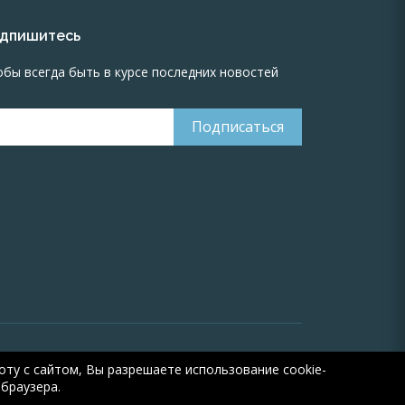
дпишитесь
обы всегда быть в курсе последних новостей
 Онлайн расчеты электрических систем
Online-
ту с сайтом, Вы разрешаете использование cookie-
electric.ru
, 2008-2026
браузера.
🤖
ИИ-ассистент
5 из 5
-2026
Свидетельство №16066
от 23.08.2010 года