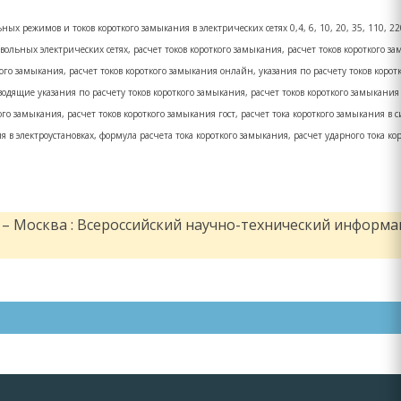
ных режимов и токов короткого замыкания в электрических сетях 0,4, 6, 10, 20, 35, 110, 220
ьных электрических сетях, расчет токов короткого замыкания, расчет токов короткого зам
кого замыкания, расчет токов короткого замыкания онлайн, указания по расчету токов коро
водящие указания по расчету токов короткого замыкания, расчет токов короткого замыкания
ого замыкания, расчет токов короткого замыкания гост, расчет тока короткого замыкания в 
я в электроустановках, формула расчета тока короткого замыкания, расчет ударного тока кор
 – Москва : Всероссийский научно-технический информа