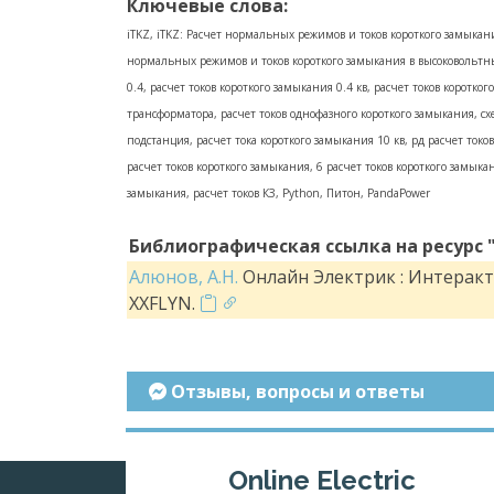
Ключевые слова:
iTKZ, iTKZ: Расчет нормальных режимов и токов короткого замыкания 
нормальных режимов и токов короткого замыкания в высоковольтных 
0.4, расчет токов короткого замыкания 0.4 кв, расчет токов коротк
трансформатора, расчет токов однофазного короткого замыкания, сх
подстанция, расчет тока короткого замыкания 10 кв, рд расчет токо
расчет токов короткого замыкания, 6 расчет токов короткого замыка
замыкания, расчет токов КЗ, Python, Питон, PandaPower
Библиографическая ссылка на ресурс 
Алюнов, А.Н.
Онлайн Электрик : Интеракти
XXFLYN.
Отзывы, вопросы и ответы
Online Electric