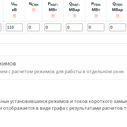
U
,
N
P
,
Q
,
P
,
Q
,
Н
СХН
НАГ
НАГ
ГЕН
ГЕН
кВ
МВт
МВар
МВт
МВар
ежимов
хем с расчетом режимов для работы в отдельном окне.
ых установившихся режимов и токов короткого замыка
ти отображается в виде графа с результатами расчетов