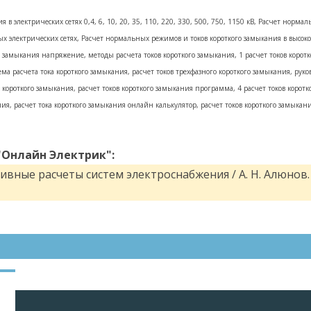
в электрических сетях 0,4, 6, 10, 20, 35, 110, 220, 330, 500, 750, 1150 кВ, Расчет нормаль
электрических сетях, Расчет нормальных режимов и токов короткого замыкания в высоковол
ого замыкания напряжение, методы расчета токов короткого замыкания, 1 расчет токов корот
ема расчета тока короткого замыкания, расчет токов трехфазного короткого замыкания, руко
в короткого замыкания, расчет токов короткого замыкания программа, 4 расчет токов коротк
ния, расчет тока короткого замыкания онлайн калькулятор, расчет токов короткого замыкани
"Онлайн Электрик":
вные расчеты систем электроснабжения / А. Н. Алюнов.