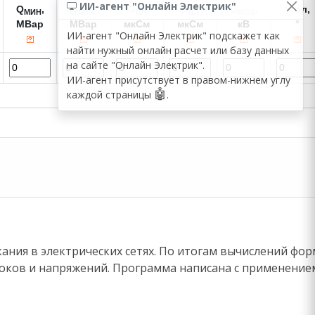
ИИ-агент "Онлайн Электрик"
Q
,
Q
,
G
,
B
,
U
,
Угол,
МИН
МАКС
Ш
Ш
МОД
МВар
МВар
мкСм
мкСм
кВ
°
ИИ-агент "Онлайн Электрик" подскажет как
найти нужный онлайн расчет или базу данных
на сайте "Онлайн Электрик".
ИИ-агент присутствует в правом-нижнем углу
🤖
каждой страницы
.
ния в электрических сетях. По итогам вычислений фо
 токов и напряжений. Программа написана с применение