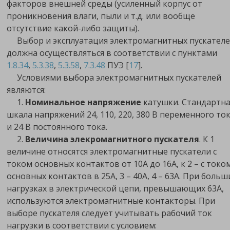
факторов внешней среды (усиленный корпус от
проникновения влаги, пыли и т.д. или вообще
отсутствие какой-либо защиты).
Выбор и эксплуатация электромагнитных пускател
должна осуществляться в соответствии с пунктами
1.8.34
,
5.3.38
,
5.3.58
,
7.3.48
ПУЭ [
17
].
Условиями выбора электромагнитных пускателей
являются:
1.
Номинальное напряжение
катушки. Стандартна
шкала напряжений 24, 110, 220, 380 В переменного то
и 24 В постоянного тока.
2.
Величина элекромагнитного пускателя
. К 1
величине относятся электромагнитные пускатели с
током основных контактов от 10А до 16А, к 2 – с токо
основных контактов в 25А, 3 – 40А, 4 – 63А. При больш
нагрузках в электрической цепи, превышающих 63А,
используются электромагнитные контакторы. При
выборе пускателя следует учитывать рабочий ток
нагрузки в соответствии с условием: