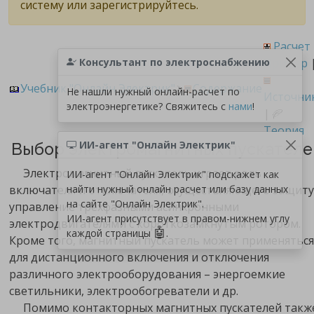
систему или зарегистрируйтесь.
Расчет
Консультант по электроснабжению
Пример
Учебник "Онлайн Электрик"
>
Содержание
Не нашли нужный онлайн-расчет по
Источни
электроэнергетике? Свяжитесь с
нами
!
|
Теория
ИИ-агент "Онлайн Электрик"
Выбор электромагнитных пускателе
Электромагнитный пускатель играет роль
ИИ-агент "Онлайн Электрик" подскажет как
включателя и отключателя, осуществляющего защиту
найти нужный онлайн расчет или базу данных
на сайте "Онлайн Электрик".
управление трехфазными асинхронными
ИИ-агент присутствует в правом-нижнем углу
электродвигателями с короткозамкнутым ротором.
🤖
каждой страницы
.
Кроме того, магнитный пускатель может применяться
для дистанционного включения и отключения
различного электрооборудования – энергоемкие
светильники, электрообогреватели и др.
Помимо контакторных магнитных пускателей такж