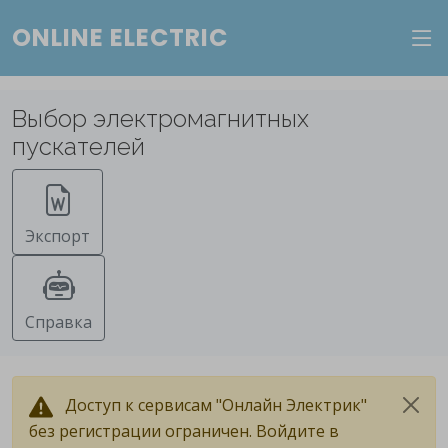
ONLINE ELECTRIC
Веб-сервис "Онлайн Электрик"
Пополните баланс в личном кабинете, чтобы
Выбор электромагнитных
получить доступ ко всем сервисам "Онлайн
пускателей
Электрик" без ограничений.
Ок
Войти в систему
Регистрация
Экспорт
Справка
Доступ к сервисам "Онлайн Электрик"
без регистрации ограничен. Войдите в