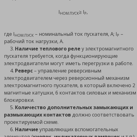
I
≥ I
,
НОМ.ПУСК
Р
где I
– номинальный ток пускателя, А; I
–
НОМ.ПУСК
Р
рабочий ток нагрузки, А.
3.
Наличие теплового реле
у электромагнитного
пускателя требуется, когда функционирующие
электродвигатели могут иметь перегрузки в работе.
4.
Реверс
– управление реверсивным
электродвигателем через реверсионный механизм
электромагнитного пускателя, в который включено 2
магнитные катушки, 6 контактов силовых и механизм
блокировки.
5.
Количество дополнительных замыкающих и
размыкающих контактов
должно соответствовать
проектируемой схеме.
6.
Наличие
управляющих вспомогательных
элементов (
кнопок, индикаторных лампочек
и т.п.),