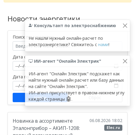
Новости энергетики
Консультант по электроснабжению
Поиск по заголовку
Не нашли нужный онлайн-расчет по
электроэнергетике? Свяжитесь с
нами
!
Дата с
ИИ-агент "Онлайн Электрик"
ИИ-агент "Онлайн Электрик" подскажет как
Дата по
найти нужный онлайн расчет или базу данных
на сайте "Онлайн Электрик".
ИИ-агент присутствует в правом-нижнем углу
Найти
Сброс
🤖
каждой страницы
.
Новинка в ассортименте
06.08.2026 18:02
Эталонприбор – АКИП-1208:
Elec.ru