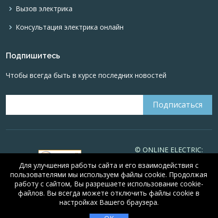
Вызов электрика
Консультация электрика онлайн
Подпишитесь
Чтобы всегда быть в курсе последних новостей
© ONLINE ELECTRIC:
Online calculations of
Для улучшения работы сайта и его взаимодействия с
electrical systems
Online-
пользователями мы используем файлы cookie. Продолжая
electric.ru
, 2008-2026
работу с сайтом, Вы разрешаете использование cookie-
© Alexander Alyunov,
файлов. Вы всегда можете отключить файлы cookie в
2008-2026
Certificate
настройках Вашего браузера.
🤖
5 из 5
#16066
from 8/23/2010