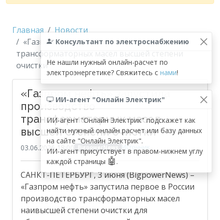
Главная
Новости
«Газпром нефть» запустила производство
Консультант по электроснабжению
трансформаторных масел высшей степени
Не нашли нужный онлайн-расчет по
очистки
электроэнергетике? Свяжитесь с
нами
!
«Газпром нефть» запустила
ИИ-агент "Онлайн Электрик"
производство
трансформаторных масел
ИИ-агент "Онлайн Электрик" подскажет как
высшей степени очистки
найти нужный онлайн расчет или базу данных
на сайте "Онлайн Электрик".
03.06.2026 18:00
Источник
BigpowerNews
ИИ-агент присутствует в правом-нижнем углу
🤖
каждой страницы
.
САНКТ-ПЕТЕРБУРГ, 3 июня (BigpowerNews) –
«Газпром нефть» запустила первое в России
производство трансформаторных масел
наивысшей степени очистки для