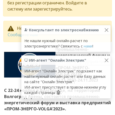
без регистрации ограничен. Войдите в
систему или зарегистрируйтесь.
Не нашли в списке свое мероприятие?
Консультант по электроснабжению
Сообщите нам
Не нашли нужный онлайн-расчет по
электроэнергетике? Свяжитесь с
нами
!
Промышленно-
энергетический форум и
ИИ-агент "Онлайн Электрик"
выставка предприятий
«ПРОМ-ЭНЕРГО-
ИИ-агент "Онлайн Электрик" подскажет как
VOLGA’2023»
найти нужный онлайн расчет или базу данных
22.11.2023-24.11.2023
на сайте "Онлайн Электрик".
ИИ-агент присутствует в правом-нижнем углу
С 22-24 ноября в Волгограде, на территории
🤖
каждой страницы
.
Волгоград Арены, состоится промышленно-
энергетический форум и выставка предприятий
«ПРОМ-ЭНЕРГО-VOLGA’2023».