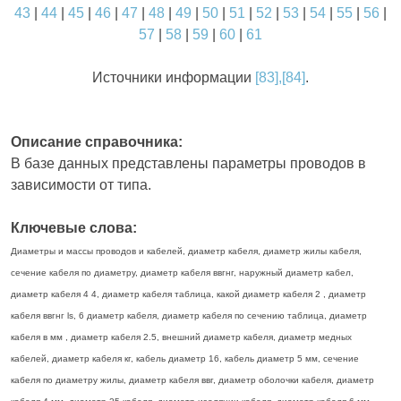
43
|
44
|
45
|
46
|
47
|
48
|
49
|
50
|
51
|
52
|
53
|
54
|
55
|
56
|
57
|
58
|
59
|
60
|
61
Источники информации
[83],[84]
.
Описание справочника:
В базе данных представлены параметры проводов в
зависимости от типа.
Ключевые слова:
Диаметры и массы проводов и кабелей, диаметр кабеля, диаметр жилы кабеля,
сечение кабеля по диаметру, диаметр кабеля ввгнг, наружный диаметр кабел,
диаметр кабеля 4 4, диаметр кабеля таблица, какой диаметр кабеля 2 , диаметр
кабеля ввгнг ls, 6 диаметр кабеля, диаметр кабеля по сечению таблица, диаметр
кабеля в мм , диаметр кабеля 2.5, внешний диаметр кабеля, диаметр медных
кабелей, диаметр кабеля кг, кабель диаметр 16, кабель диаметр 5 мм, сечение
кабеля по диаметру жилы, диаметр кабеля ввг, диаметр оболочки кабеля, диаметр