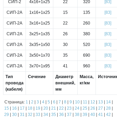
СИП-2
4x16+1x25
22
320
[83]
СИП-2А
1x16+1x25
15
135
[83]
СИП-2А
3x16+1x25
22
260
[83]
СИП-2А
3x25+1x35
26
380
[83]
СИП-2А
3x35+1x50
30
520
[83]
СИП-2А
3x50+1x70
35
690
[83]
СИП-2А
3x70+1x95
41
960
[83]
Тип
Сечение
Диаметр
Масса,
Источни
провода
внешний,
кг/км
(кабеля)
мм
Страница:
1
|
2
|
3
|
4
|
5
|
6
|
7
|
8
|
9
|
10
|
11
|
12
|
13
|
14
|
15
|
16
|
17
|
18
|
19
|
20
|
21
|
22
|
23
|
24
|
25
|
26
|
27
|
28
|
29
|
30
|
31
|
32
|
33
|
34
|
35
|
36
|
37
|
38
|
39
|
40
|
41
|
42
|