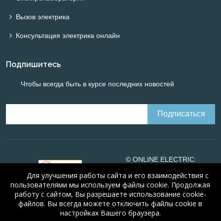
Вызов электрика
Консультация электрика онлайн
Подпишитесь
Чтобы всегда быть в курсе последних новостей
© ONLINE ELECTRIC:
Online calculations of
Для улучшения работы сайта и его взаимодействия с
electrical systems
Online-
пользователями мы используем файлы cookie. Продолжая
electric.ru
, 2008-2026
работу с сайтом, Вы разрешаете использование cookie-
© Alexander Alyunov, 2008-
файлов. Вы всегда можете отключить файлы cookie в
2026
Certificate #16066
настройках Вашего браузера.