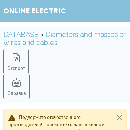
ONLINE ELECTRIC
Пополните баланс в личном кабинете, чтобы
получить доступ ко всем сервисам "Онлайн
Электрик" без ограничений.
DATABASE
>
Diameters and masses of
wires and cables
Ок
Войти в систему
Регистрация
Экспорт
Справка
Поддержите отечественного
производителя! Пополните баланс в личном