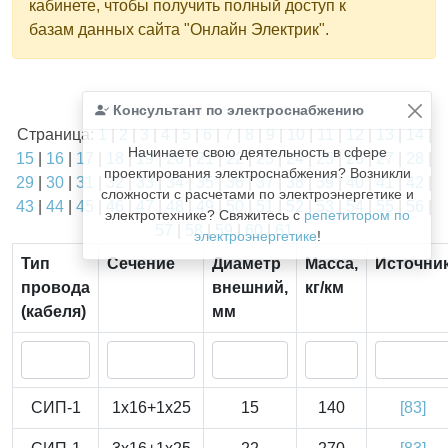
кабинете, чтобы получить полный доступ к
базам данных сайта "Онлайн Электрик".
Найдено
Консультант по электроснабжению
1811
из
1811
записей.
Страница:
1
|
2
|
3
|
4
|
5
|
6
|
7
|
8
|
9
|
10
|
11
|
12
|
13
|
14
|
Начинаете свою деятельность в сфере
15
|
16
|
17
|
18
|
19
|
20
|
21
|
22
|
23
|
24
|
25
|
26
|
27
|
28
|
проектирования электроснабжения? Возникли
29
|
30
|
31
|
32
|
33
|
34
|
35
|
36
|
37
|
38
|
39
|
40
|
41
|
42
|
сложности с расчетами по электроэнергетике и
43
|
44
|
45
|
46
|
47
|
48
|
49
|
50
|
51
|
52
|
53
|
54
|
55
|
56
|
электротехнике? Свяжитесь с
репетитором по
57
|
58
|
59
|
60
|
61
электроэнергетике
!
Тип
Сечение
Диаметр
Масса,
Источни
провода
внешний,
кг/км
(кабеля)
мм
СИП-1
1x16+1x25
15
140
[83]