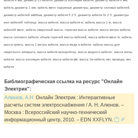
кабеля 4 мм, диаметр 25 кабеля, диаметр изоляции кабеля, диаметр кабеля 6 мм,
кабель диаметр 1 мм, кабель ввгнг наружные диаметры, диаметр силовых кабелей,
диаметр кабелей авббшв, диаметр кабеля 5 2 5, диаметр кабеля 3х 2.5, диаметры
жил кабелей таблица, масса кабеля, масса кабеля кг, кабель масса 1 м, масса
кабелей ввгнг, кабель сварочный масса, горючая масса кабеля, масса метра кабеля,
масса силового кабеля, объем горючей массы кабелей, масса кабеля ввгнг ls, кабель
массы купить, масса 1 метра кабеля, масса меди в кабеле, кабель массы для
сварочного аппарата, масса кабеля калькулятор, масса медного кабеля , масса жилы
кабеля, масса изоляции кабеля, масса кабеля ввг, масса 1м кабеля, вес провода, вес
кабеля
Библиографическая ссылка на ресурс "Онлайн
Электрик":
Алюнов, А.Н.
Онлайн Электрик : Интерактивные
расчеты систем электроснабжения / А. Н. Алюнов. –
Москва : Всероссийский научно-технический
информационный центр, 2010. – EDN XXFLYN.