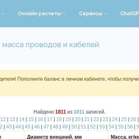
Онлайн расчеты
Сервисы
ChatG
 масса проводов и кабелей
ителя! Пополните баланс в личном кабинете, чтобы получи
Найдено
1811
из
1811
записей.
|
12
|
13
|
14
|
15
|
16
|
17
|
18
|
19
|
20
|
21
|
22
|
23
|
24
|
25
|
26
2
|
43
|
44
|
45
|
46
|
47
|
48
|
49
|
50
|
51
|
52
|
53
|
54
|
55
|
56
|
е
Диаметр внешний, мм
Масса, кг/к