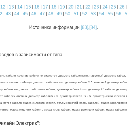
|
12
|
13
|
14
|
15
|
16
|
17
|
18
|
19
|
20
|
21
|
22
|
23
|
24
|
25
|
26
2
|
43
|
44
|
45
|
46
|
47
|
48
|
49
|
50
|
51
|
52
|
53
|
54
|
55
|
56
|
Источники информации
[83],[84]
.
водов в зависимости от типа.
лы кабеля, сечение кабеля по диаметру, диаметр кабеля ввгнг, наружный диаметр кабел, 
беля по сечению таблица, диаметр кабеля в мм , диаметр кабеля 2.5, внешний диаметр каб
тр кабеля ввг, диаметр оболочки кабеля, диаметр кабеля 4 мм, диаметр 25 кабеля, диамет
р кабелей авббшв, диаметр кабеля 5 2 5, диаметр кабеля 3х 2.5, диаметры жил кабелей та
а метра кабеля, масса силового кабеля, объем горючей массы кабелей, масса кабеля ввгнг 
лятор, масса медного кабеля , масса жилы кабеля, масса изоляции кабеля, масса кабеля вв
нлайн Электрик":