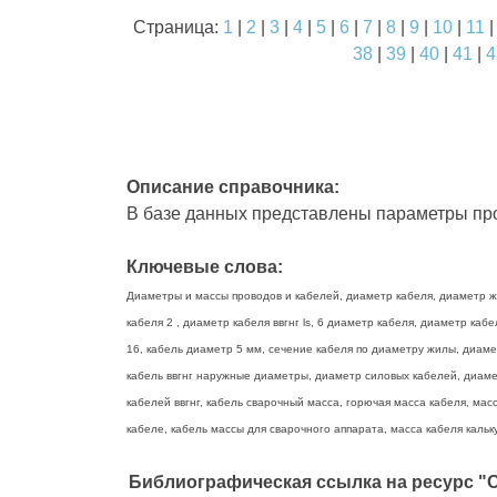
Страница:
1
|
2
|
3
|
4
|
5
|
6
|
7
|
8
|
9
|
10
|
11
38
|
39
|
40
|
41
|
4
Описание справочника:
В базе данных представлены параметры про
Ключевые слова:
Диаметры и массы проводов и кабелей, диаметр кабеля, диаметр жи
кабеля 2 , диаметр кабеля ввгнг ls, 6 диаметр кабеля, диаметр ка
16, кабель диаметр 5 мм, сечение кабеля по диаметру жилы, диаме
кабель ввгнг наружные диаметры, диаметр силовых кабелей, диамет
кабелей ввгнг, кабель сварочный масса, горючая масса кабеля, масс
кабеле, кабель массы для сварочного аппарата, масса кабеля кальку
Библиографическая ссылка на ресурс "О