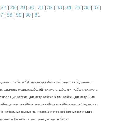
|
27
|
28
|
29
|
30
|
31
|
32
|
33
|
34
|
35
|
36
|
37
|
57
|
58
|
59
|
60
|
61
диаметр кабеля 4 4, диаметр кабеля таблица, какой диаметр
еля, диаметр медных кабелей, диаметр кабеля кг, кабель диаметр
р изоляции кабеля, диаметр кабеля 6 мм, кабель диаметр 1 мм,
блица, масса кабеля, масса кабеля кг, кабель масса 1 м, масса
ls, кабель массы купить, масса 1 метра кабеля, масса меди в
г, масса 1м кабеля, вес провода, вес кабеля