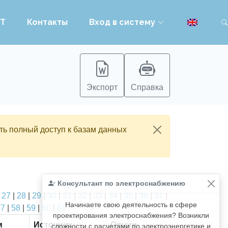
PT
Контакты
Вход в систему
Экспорт
Справка
ть полный доступ к базам данных
Консультант по электроснабжению
|
27
|
28
|
29
|
30
|
31
|
32
|
33
|
34
|
35
|
36
|
37
|
Начинаете свою деятельность в сфере
57
|
58
|
59
|
60
|
61
проектирования электроснабжения? Возникли
м
Источник
Опции
сложности с расчетами по электроэнергетике и