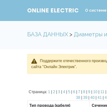
ONLINE ELECTRIC
О системе
БАЗА ДАННЫХ
>
Диаметры и
Поддержите отечественного производ
сайта "Онлайн Электрик".
Страница:
1
|
2
|
3
|
4
|
5
|
6
|
7
|
8
|
9
|
10
|
11
38
|
39
|
40
|
41
|
4
Тип провода (кабеля)
Сечени