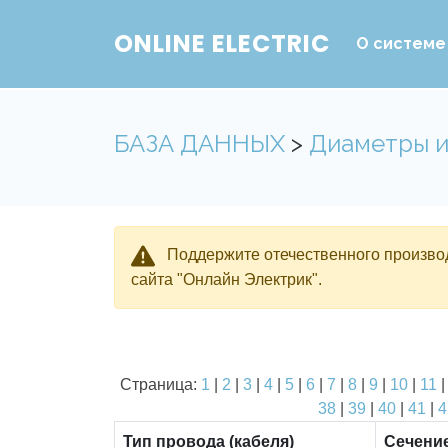
ONLINE ELECTRIC
О системе
БАЗА ДАННЫХ
>
Диаметры и
Поддержите отечественного производ
сайта "Онлайн Электрик".
Страница:
1
|
2
|
3
|
4
|
5
|
6
|
7
|
8
|
9
|
10
|
11
38
|
39
|
40
|
41
|
4
Тип провода (кабеля)
Сечени