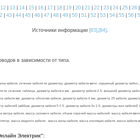
|
12
|
13
|
14
|
15
|
16
|
17
|
18
|
19
|
20
|
21
|
22
|
23
|
24
|
25
|
26
2
|
43
|
44
|
45
|
46
|
47
|
48
|
49
|
50
|
51
|
52
|
53
|
54
|
55
|
56
|
Источники информации
[83],[84]
.
водов в зависимости от типа.
лы кабеля, сечение кабеля по диаметру, диаметр кабеля ввгнг, наружный диаметр кабел, 
беля по сечению таблица, диаметр кабеля в мм , диаметр кабеля 2.5, внешний диаметр каб
тр кабеля ввг, диаметр оболочки кабеля, диаметр кабеля 4 мм, диаметр 25 кабеля, диамет
р кабелей авббшв, диаметр кабеля 5 2 5, диаметр кабеля 3х 2.5, диаметры жил кабелей та
а метра кабеля, масса силового кабеля, объем горючей массы кабелей, масса кабеля ввгнг 
лятор, масса медного кабеля , масса жилы кабеля, масса изоляции кабеля, масса кабеля вв
нлайн Электрик":