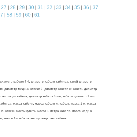
|
27
|
28
|
29
|
30
|
31
|
32
|
33
|
34
|
35
|
36
|
37
|
57
|
58
|
59
|
60
|
61
диаметр кабеля 4 4, диаметр кабеля таблица, какой диаметр
еля, диаметр медных кабелей, диаметр кабеля кг, кабель диаметр
р изоляции кабеля, диаметр кабеля 6 мм, кабель диаметр 1 мм,
блица, масса кабеля, масса кабеля кг, кабель масса 1 м, масса
ls, кабель массы купить, масса 1 метра кабеля, масса меди в
г, масса 1м кабеля, вес провода, вес кабеля