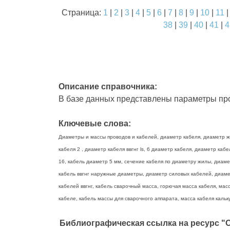
Страница:
1
|
2
|
3
|
4
|
5
|
6
|
7
|
8
|
9
|
10
|
11
38
|
39
|
40
|
41
|
4
Описание справочника:
В базе данных представлены параметры про
Ключевые слова:
Диаметры и массы проводов и кабелей, диаметр кабеля, диаметр жи
кабеля 2 , диаметр кабеля ввгнг ls, 6 диаметр кабеля, диаметр ка
16, кабель диаметр 5 мм, сечение кабеля по диаметру жилы, диаме
кабель ввгнг наружные диаметры, диаметр силовых кабелей, диамет
кабелей ввгнг, кабель сварочный масса, горючая масса кабеля, масс
кабеле, кабель массы для сварочного аппарата, масса кабеля кальку
Библиографическая ссылка на ресурс "О