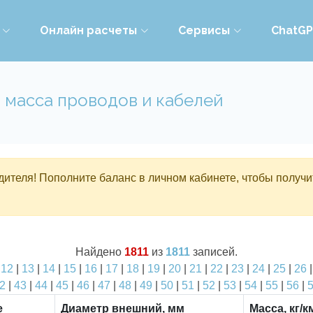
Онлайн расчеты
Сервисы
ChatG
 масса проводов и кабелей
ителя! Пополните баланс в личном кабинете, чтобы получи
Найдено
1811
из
1811
записей.
|
12
|
13
|
14
|
15
|
16
|
17
|
18
|
19
|
20
|
21
|
22
|
23
|
24
|
25
|
26
2
|
43
|
44
|
45
|
46
|
47
|
48
|
49
|
50
|
51
|
52
|
53
|
54
|
55
|
56
|
е
Диаметр внешний, мм
Масса, кг/к