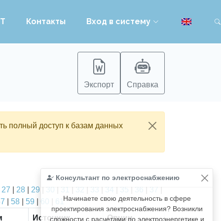
PT
Контакты
Вход в систему
Экспорт
Справка
ть полный доступ к базам данных
Консультант по электроснабжению
|
27
|
28
|
29
|
30
|
31
|
32
|
33
|
34
|
35
|
36
|
37
|
Начинаете свою деятельность в сфере
57
|
58
|
59
|
60
|
61
проектирования электроснабжения? Возникли
м
Источник
Опции
сложности с расчетами по электроэнергетике и