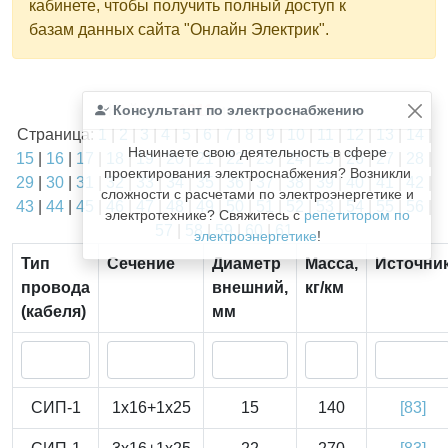
кабинете, чтобы получить полный доступ к
базам данных сайта "Онлайн Электрик".
Найдено
Консультант по электроснабжению
1811
из
1811
записей.
Страница:
1
|
2
|
3
|
4
|
5
|
6
|
7
|
8
|
9
|
10
|
11
|
12
|
13
|
14
|
Начинаете свою деятельность в сфере
15
|
16
|
17
|
18
|
19
|
20
|
21
|
22
|
23
|
24
|
25
|
26
|
27
|
28
|
проектирования электроснабжения? Возникли
29
|
30
|
31
|
32
|
33
|
34
|
35
|
36
|
37
|
38
|
39
|
40
|
41
|
42
|
сложности с расчетами по электроэнергетике и
43
|
44
|
45
|
46
|
47
|
48
|
49
|
50
|
51
|
52
|
53
|
54
|
55
|
56
|
электротехнике? Свяжитесь с
репетитором по
57
|
58
|
59
|
60
|
61
электроэнергетике
!
Тип
Сечение
Диаметр
Масса,
Источни
провода
внешний,
кг/км
(кабеля)
мм
СИП-1
1x16+1x25
15
140
[83]