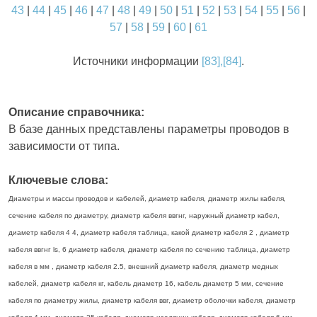
43
|
44
|
45
|
46
|
47
|
48
|
49
|
50
|
51
|
52
|
53
|
54
|
55
|
56
|
57
|
58
|
59
|
60
|
61
Источники информации
[83],[84]
.
Описание справочника:
В базе данных представлены параметры проводов в
зависимости от типа.
Ключевые слова:
Диаметры и массы проводов и кабелей, диаметр кабеля, диаметр жилы кабеля,
сечение кабеля по диаметру, диаметр кабеля ввгнг, наружный диаметр кабел,
диаметр кабеля 4 4, диаметр кабеля таблица, какой диаметр кабеля 2 , диаметр
кабеля ввгнг ls, 6 диаметр кабеля, диаметр кабеля по сечению таблица, диаметр
кабеля в мм , диаметр кабеля 2.5, внешний диаметр кабеля, диаметр медных
кабелей, диаметр кабеля кг, кабель диаметр 16, кабель диаметр 5 мм, сечение
кабеля по диаметру жилы, диаметр кабеля ввг, диаметр оболочки кабеля, диаметр