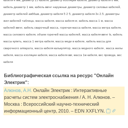
кабеля 4 мм, диаметр 25 кабеля, диаметр изоляции кабеля, диаметр кабеля 6 мм,
кабель диаметр 1 мм, кабель ввгнг наружные диаметры, диаметр силовых кабелей,
диаметр кабелей авббшв, диаметр кабеля 5 2 5, диаметр кабеля 3х 2.5, диаметры
жил кабелей таблица, масса кабеля, масса кабеля кг, кабель масса 1 м, масса
кабелей ввгнг, кабель сварочный масса, горючая масса кабеля, масса метра кабеля,
масса силового кабеля, объем горючей массы кабелей, масса кабеля ввгнг ls, кабель
массы купить, масса 1 метра кабеля, масса меди в кабеле, кабель массы для
сварочного аппарата, масса кабеля калькулятор, масса медного кабеля , масса жилы
кабеля, масса изоляции кабеля, масса кабеля ввг, масса 1м кабеля, вес провода, вес
кабеля
Библиографическая ссылка на ресурс "Онлайн
Электрик":
Алюнов, А.Н.
Онлайн Электрик : Интерактивные
расчеты систем электроснабжения / А. Н. Алюнов. –
Москва : Всероссийский научно-технический
информационный центр, 2010. – EDN XXFLYN.