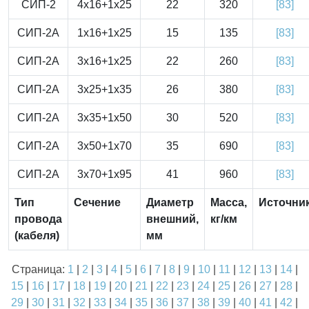
СИП-2
4x16+1x25
22
320
[83]
СИП-2А
1x16+1x25
15
135
[83]
СИП-2А
3x16+1x25
22
260
[83]
СИП-2А
3x25+1x35
26
380
[83]
СИП-2А
3x35+1x50
30
520
[83]
СИП-2А
3x50+1x70
35
690
[83]
СИП-2А
3x70+1x95
41
960
[83]
Тип
Сечение
Диаметр
Масса,
Источни
провода
внешний,
кг/км
(кабеля)
мм
Страница:
1
|
2
|
3
|
4
|
5
|
6
|
7
|
8
|
9
|
10
|
11
|
12
|
13
|
14
|
15
|
16
|
17
|
18
|
19
|
20
|
21
|
22
|
23
|
24
|
25
|
26
|
27
|
28
|
29
|
30
|
31
|
32
|
33
|
34
|
35
|
36
|
37
|
38
|
39
|
40
|
41
|
42
|