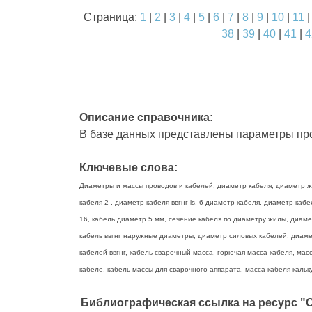
Страница:
1
|
2
|
3
|
4
|
5
|
6
|
7
|
8
|
9
|
10
|
11
38
|
39
|
40
|
41
|
4
Описание справочника:
В базе данных представлены параметры про
Ключевые слова:
Диаметры и массы проводов и кабелей, диаметр кабеля, диаметр жи
кабеля 2 , диаметр кабеля ввгнг ls, 6 диаметр кабеля, диаметр ка
16, кабель диаметр 5 мм, сечение кабеля по диаметру жилы, диаме
кабель ввгнг наружные диаметры, диаметр силовых кабелей, диамет
кабелей ввгнг, кабель сварочный масса, горючая масса кабеля, масс
кабеле, кабель массы для сварочного аппарата, масса кабеля кальку
Библиографическая ссылка на ресурс "О