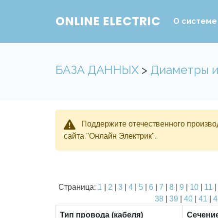
ONLINE ELECTRIC
О системе
БАЗА ДАННЫХ
>
Диаметры и
Поддержите отечественного производ
сайта "Онлайн Электрик".
Страница:
1
|
2
|
3
|
4
|
5
|
6
|
7
|
8
|
9
|
10
|
11
38
|
39
|
40
|
41
|
4
Тип провода (кабеля)
Сечени