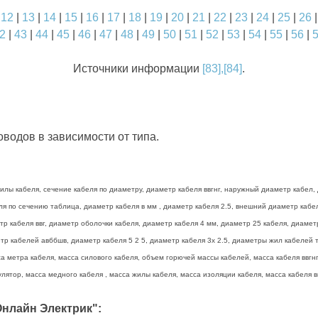
|
12
|
13
|
14
|
15
|
16
|
17
|
18
|
19
|
20
|
21
|
22
|
23
|
24
|
25
|
26
2
|
43
|
44
|
45
|
46
|
47
|
48
|
49
|
50
|
51
|
52
|
53
|
54
|
55
|
56
|
Источники информации
[83],[84]
.
водов в зависимости от типа.
лы кабеля, сечение кабеля по диаметру, диаметр кабеля ввгнг, наружный диаметр кабел, 
беля по сечению таблица, диаметр кабеля в мм , диаметр кабеля 2.5, внешний диаметр каб
тр кабеля ввг, диаметр оболочки кабеля, диаметр кабеля 4 мм, диаметр 25 кабеля, диамет
р кабелей авббшв, диаметр кабеля 5 2 5, диаметр кабеля 3х 2.5, диаметры жил кабелей та
а метра кабеля, масса силового кабеля, объем горючей массы кабелей, масса кабеля ввгнг 
лятор, масса медного кабеля , масса жилы кабеля, масса изоляции кабеля, масса кабеля вв
нлайн Электрик":