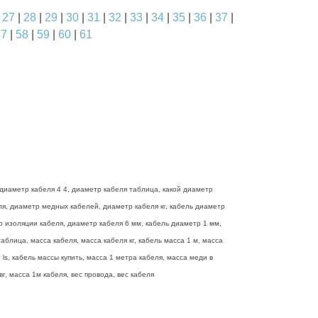
|
27
|
28
|
29
|
30
|
31
|
32
|
33
|
34
|
35
|
36
|
37
|
57
|
58
|
59
|
60
|
61
диаметр кабеля 4 4, диаметр кабеля таблица, какой диаметр
еля, диаметр медных кабелей, диаметр кабеля кг, кабель диаметр
р изоляции кабеля, диаметр кабеля 6 мм, кабель диаметр 1 мм,
блица, масса кабеля, масса кабеля кг, кабель масса 1 м, масса
ls, кабель массы купить, масса 1 метра кабеля, масса меди в
г, масса 1м кабеля, вес провода, вес кабеля