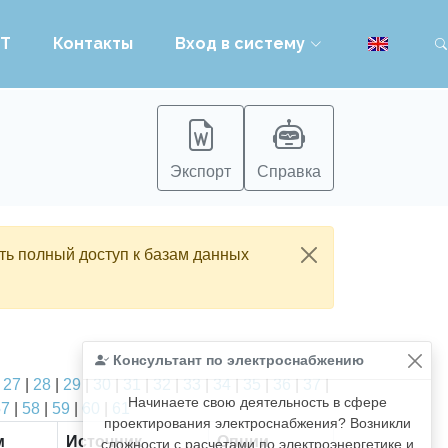
PT
Контакты
Вход в систему
Экспорт
Справка
ть полный доступ к базам данных
Консультант по электроснабжению
|
27
|
28
|
29
|
30
|
31
|
32
|
33
|
34
|
35
|
36
|
37
|
Начинаете свою деятельность в сфере
57
|
58
|
59
|
60
|
61
проектирования электроснабжения? Возникли
м
Источник
Опции
сложности с расчетами по электроэнергетике и