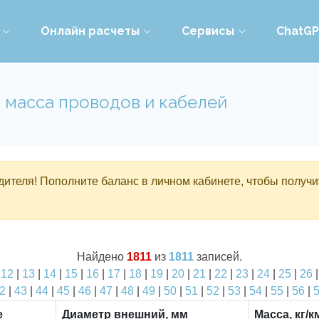
Онлайн расчеты
Сервисы
ChatG
 масса проводов и кабелей
ителя! Пополните баланс в личном кабинете, чтобы получи
Найдено
1811
из
1811
записей.
|
12
|
13
|
14
|
15
|
16
|
17
|
18
|
19
|
20
|
21
|
22
|
23
|
24
|
25
|
26
2
|
43
|
44
|
45
|
46
|
47
|
48
|
49
|
50
|
51
|
52
|
53
|
54
|
55
|
56
|
е
Диаметр внешний, мм
Масса, кг/к