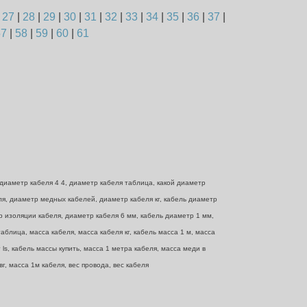
|
27
|
28
|
29
|
30
|
31
|
32
|
33
|
34
|
35
|
36
|
37
|
57
|
58
|
59
|
60
|
61
диаметр кабеля 4 4, диаметр кабеля таблица, какой диаметр
еля, диаметр медных кабелей, диаметр кабеля кг, кабель диаметр
р изоляции кабеля, диаметр кабеля 6 мм, кабель диаметр 1 мм,
блица, масса кабеля, масса кабеля кг, кабель масса 1 м, масса
ls, кабель массы купить, масса 1 метра кабеля, масса меди в
г, масса 1м кабеля, вес провода, вес кабеля