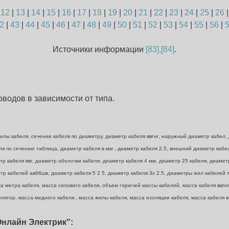
|
12
|
13
|
14
|
15
|
16
|
17
|
18
|
19
|
20
|
21
|
22
|
23
|
24
|
25
|
26
2
|
43
|
44
|
45
|
46
|
47
|
48
|
49
|
50
|
51
|
52
|
53
|
54
|
55
|
56
|
Источники информации
[83],[84]
.
водов в зависимости от типа.
лы кабеля, сечение кабеля по диаметру, диаметр кабеля ввгнг, наружный диаметр кабел, 
беля по сечению таблица, диаметр кабеля в мм , диаметр кабеля 2.5, внешний диаметр каб
тр кабеля ввг, диаметр оболочки кабеля, диаметр кабеля 4 мм, диаметр 25 кабеля, диамет
р кабелей авббшв, диаметр кабеля 5 2 5, диаметр кабеля 3х 2.5, диаметры жил кабелей та
а метра кабеля, масса силового кабеля, объем горючей массы кабелей, масса кабеля ввгнг 
лятор, масса медного кабеля , масса жилы кабеля, масса изоляции кабеля, масса кабеля вв
нлайн Электрик":