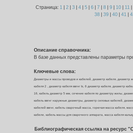
Страница:
1
|
2
|
3
|
4
|
5
|
6
|
7
|
8
|
9
|
10
|
11
38
|
39
|
40
|
41
|
4
Описание справочника:
В базе данных представлены параметры про
Ключевые слова:
Диаметры и массы проводов и кабелей, диаметр кабеля, диаметр жи
кабеля 2 , диаметр кабеля ввгнг ls, 6 диаметр кабеля, диаметр ка
16, кабель диаметр 5 мм, сечение кабеля по диаметру жилы, диаме
кабель ввгнг наружные диаметры, диаметр силовых кабелей, диамет
кабелей ввгнг, кабель сварочный масса, горючая масса кабеля, масс
кабеле, кабель массы для сварочного аппарата, масса кабеля кальку
Библиографическая ссылка на ресурс "О