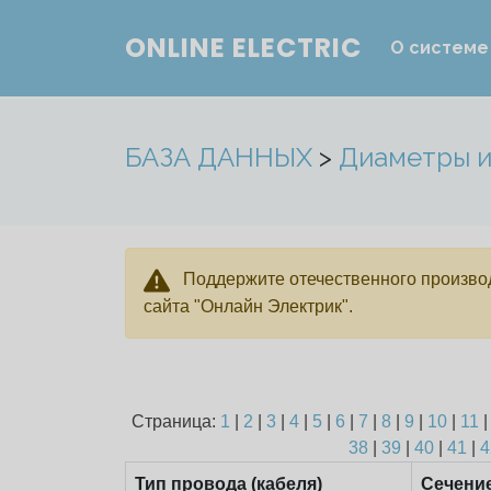
ONLINE ELECTRIC
О системе
БАЗА ДАННЫХ
>
Диаметры и
Поддержите отечественного производ
сайта "Онлайн Электрик".
Страница:
1
|
2
|
3
|
4
|
5
|
6
|
7
|
8
|
9
|
10
|
11
38
|
39
|
40
|
41
|
4
Тип провода (кабеля)
Сечени