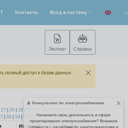
PT
Контакты
Вход в систему
п
Экспорт
Справка
ть полный доступ к базам данных
Консультант по электроснабжению
|
27
|
28
|
29
|
30
|
31
|
32
|
33
|
34
|
35
|
36
|
37
|
Начинаете свою деятельность в сфере
57
|
58
|
59
|
60
|
61
проектирования электроснабжения? Возникли
м
Источник
Опции
сложности с расчетами по электроэнергетике и