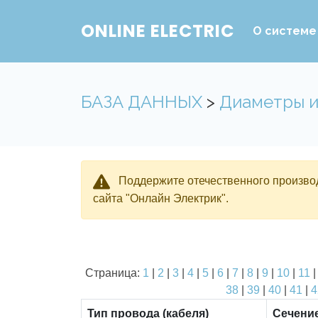
ONLINE ELECTRIC
О системе
БАЗА ДАННЫХ
>
Диаметры и
Поддержите отечественного производ
сайта "Онлайн Электрик".
Страница:
1
|
2
|
3
|
4
|
5
|
6
|
7
|
8
|
9
|
10
|
11
38
|
39
|
40
|
41
|
4
Тип провода (кабеля)
Сечени