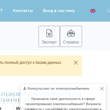
PT
Контакты
Вход в систему
Экспорт
Справка
ть полный доступ к базам данных
Консультант по электроснабжению
|
27
|
28
|
29
|
30
|
31
|
32
|
33
|
34
|
35
|
36
|
37
|
Начинаете свою деятельность в сфере
57
|
58
|
59
|
60
|
61
проектирования электроснабжения? Возникли
м
Источник
Опции
сложности с расчетами по электроэнергетике и