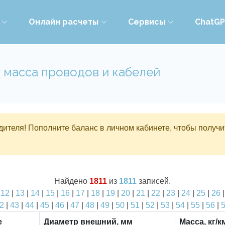
Онлайн расчеты
Сервисы
ChatG
 масса проводов и кабелей
ителя! Пополните баланс в личном кабинете, чтобы получи
Найдено
1811
из
1811
записей.
|
12
|
13
|
14
|
15
|
16
|
17
|
18
|
19
|
20
|
21
|
22
|
23
|
24
|
25
|
26
2
|
43
|
44
|
45
|
46
|
47
|
48
|
49
|
50
|
51
|
52
|
53
|
54
|
55
|
56
|
е
Диаметр внешний, мм
Масса, кг/к