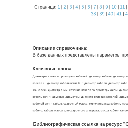
Страница:
1
|
2
|
3
|
4
|
5
|
6
|
7
|
8
|
9
|
10
|
11
38
|
39
|
40
|
41
|
4
Описание справочника:
В базе данных представлены параметры про
Ключевые слова:
Диаметры и массы проводов и кабелей, диаметр кабеля, диаметр жи
кабеля 2 , диаметр кабеля ввгнг ls, 6 диаметр кабеля, диаметр ка
16, кабель диаметр 5 мм, сечение кабеля по диаметру жилы, диаме
кабель ввгнг наружные диаметры, диаметр силовых кабелей, диамет
кабелей ввгнг, кабель сварочный масса, горючая масса кабеля, масс
кабеле, кабель массы для сварочного аппарата, масса кабеля кальку
Библиографическая ссылка на ресурс "О