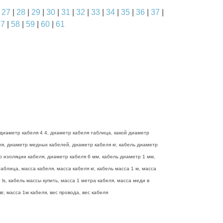
|
27
|
28
|
29
|
30
|
31
|
32
|
33
|
34
|
35
|
36
|
37
|
57
|
58
|
59
|
60
|
61
диаметр кабеля 4 4, диаметр кабеля таблица, какой диаметр
еля, диаметр медных кабелей, диаметр кабеля кг, кабель диаметр
р изоляции кабеля, диаметр кабеля 6 мм, кабель диаметр 1 мм,
блица, масса кабеля, масса кабеля кг, кабель масса 1 м, масса
ls, кабель массы купить, масса 1 метра кабеля, масса меди в
г, масса 1м кабеля, вес провода, вес кабеля