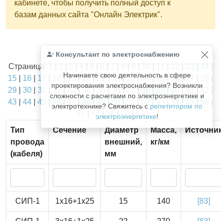
кабинете, чтобы получить полный доступ к
базам данных сайта "Онлайн Электрик".
Найдено
Консультант по электроснабжению
1811
из
1811
записей.
Страница:
1
|
2
|
3
|
4
|
5
|
6
|
7
|
8
|
9
|
10
|
11
|
12
|
13
|
14
|
Начинаете свою деятельность в сфере
15
|
16
|
17
|
18
|
19
|
20
|
21
|
22
|
23
|
24
|
25
|
26
|
27
|
28
|
проектирования электроснабжения? Возникли
29
|
30
|
31
|
32
|
33
|
34
|
35
|
36
|
37
|
38
|
39
|
40
|
41
|
42
|
сложности с расчетами по электроэнергетике и
43
|
44
|
45
|
46
|
47
|
48
|
49
|
50
|
51
|
52
|
53
|
54
|
55
|
56
|
электротехнике? Свяжитесь с
репетитором по
57
|
58
|
59
|
60
|
61
электроэнергетике
!
Тип
Сечение
Диаметр
Масса,
Источни
провода
внешний,
кг/км
(кабеля)
мм
СИП-1
1x16+1x25
15
140
[83]