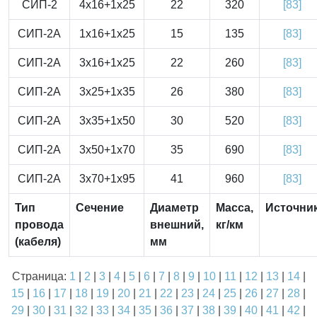
СИП-2
4x16+1x25
22
320
[83]
СИП-2А
1x16+1x25
15
135
[83]
СИП-2А
3x16+1x25
22
260
[83]
СИП-2А
3x25+1x35
26
380
[83]
СИП-2А
3x35+1x50
30
520
[83]
СИП-2А
3x50+1x70
35
690
[83]
СИП-2А
3x70+1x95
41
960
[83]
Тип
Сечение
Диаметр
Масса,
Источни
провода
внешний,
кг/км
(кабеля)
мм
Страница:
1
|
2
|
3
|
4
|
5
|
6
|
7
|
8
|
9
|
10
|
11
|
12
|
13
|
14
|
15
|
16
|
17
|
18
|
19
|
20
|
21
|
22
|
23
|
24
|
25
|
26
|
27
|
28
|
29
|
30
|
31
|
32
|
33
|
34
|
35
|
36
|
37
|
38
|
39
|
40
|
41
|
42
|