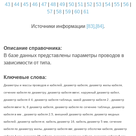
43
|
44
|
45
|
46
|
47
|
48
|
49
|
50
|
51
|
52
|
53
|
54
|
55
|
56
|
57
|
58
|
59
|
60
|
61
Источники информации
[83],[84]
.
Описание справочника:
В базе данных представлены параметры проводов в
зависимости от типа.
Ключевые слова:
Диаметры и массы проводов и кабелей, диаметр кабеля, диаметр жилы кабеля,
сечение кабеля по диаметру, диаметр кабеля ввгнг, наружный диаметр кабел,
диаметр кабеля 4 4, диаметр кабеля таблица, какой диаметр кабеля 2 , диаметр
кабеля ввгнг ls, 6 диаметр кабеля, диаметр кабеля по сечению таблица, диаметр
кабеля в мм , диаметр кабеля 2.5, внешний диаметр кабеля, диаметр медных
кабелей, диаметр кабеля кг, кабель диаметр 16, кабель диаметр 5 мм, сечение
кабеля по диаметру жилы, диаметр кабеля ввг, диаметр оболочки кабеля, диаметр