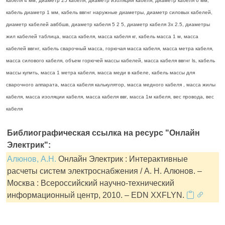
кабеля 4 мм, диаметр 25 кабеля, диаметр изоляции кабеля, диаметр кабеля 6 мм,
кабель диаметр 1 мм, кабель ввгнг наружные диаметры, диаметр силовых кабелей,
диаметр кабелей авббшв, диаметр кабеля 5 2 5, диаметр кабеля 3х 2.5, диаметры
жил кабелей таблица, масса кабеля, масса кабеля кг, кабель масса 1 м, масса
кабелей ввгнг, кабель сварочный масса, горючая масса кабеля, масса метра кабеля,
масса силового кабеля, объем горючей массы кабелей, масса кабеля ввгнг ls, кабель
массы купить, масса 1 метра кабеля, масса меди в кабеле, кабель массы для
сварочного аппарата, масса кабеля калькулятор, масса медного кабеля , масса жилы
кабеля, масса изоляции кабеля, масса кабеля ввг, масса 1м кабеля, вес провода, вес
кабеля
Библиографическая ссылка на ресурс "Онлайн
Электрик":
Алюнов, А.Н.
Онлайн Электрик : Интерактивные
расчеты систем электроснабжения / А. Н. Алюнов. –
Москва : Всероссийский научно-технический
информационный центр, 2010. – EDN XXFLYN.