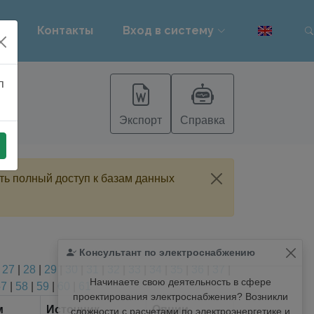
PT
Контакты
Вход в систему
п
Экспорт
Справка
ть полный доступ к базам данных
Консультант по электроснабжению
|
27
|
28
|
29
|
30
|
31
|
32
|
33
|
34
|
35
|
36
|
37
|
Начинаете свою деятельность в сфере
57
|
58
|
59
|
60
|
61
проектирования электроснабжения? Возникли
м
Источник
Опции
сложности с расчетами по электроэнергетике и