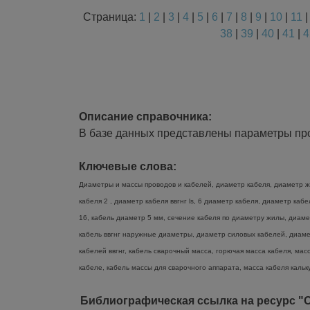
Страница:
1
|
2
|
3
|
4
|
5
|
6
|
7
|
8
|
9
|
10
|
11
38
|
39
|
40
|
41
|
4
Описание справочника:
В базе данных представлены параметры про
Ключевые слова:
Диаметры и массы проводов и кабелей, диаметр кабеля, диаметр жи
кабеля 2 , диаметр кабеля ввгнг ls, 6 диаметр кабеля, диаметр ка
16, кабель диаметр 5 мм, сечение кабеля по диаметру жилы, диаме
кабель ввгнг наружные диаметры, диаметр силовых кабелей, диамет
кабелей ввгнг, кабель сварочный масса, горючая масса кабеля, масс
кабеле, кабель массы для сварочного аппарата, масса кабеля кальку
Библиографическая ссылка на ресурс "О