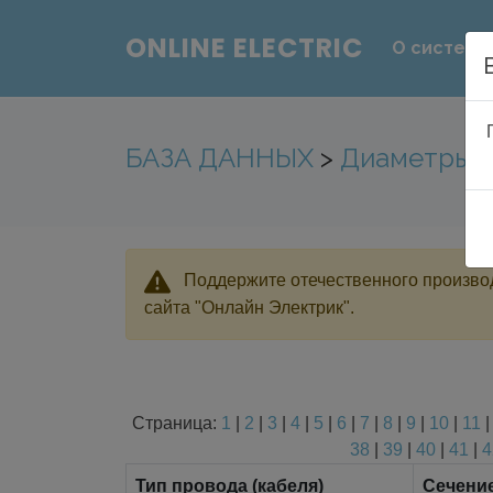
ONLINE ELECTRIC
О системе
БАЗА ДАННЫХ
>
Диаметры и
Поддержите отечественного производ
сайта "Онлайн Электрик".
Страница:
1
|
2
|
3
|
4
|
5
|
6
|
7
|
8
|
9
|
10
|
11
38
|
39
|
40
|
41
|
4
Тип провода (кабеля)
Сечени