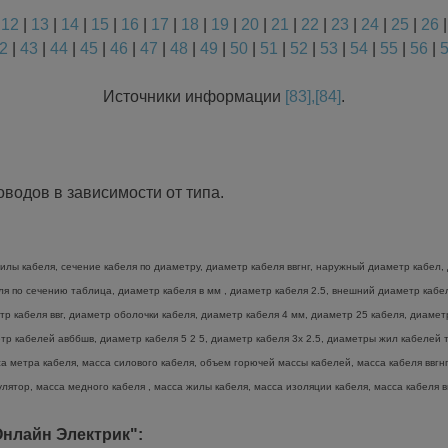
|
12
|
13
|
14
|
15
|
16
|
17
|
18
|
19
|
20
|
21
|
22
|
23
|
24
|
25
|
26
2
|
43
|
44
|
45
|
46
|
47
|
48
|
49
|
50
|
51
|
52
|
53
|
54
|
55
|
56
|
Источники информации
[83],[84]
.
водов в зависимости от типа.
лы кабеля, сечение кабеля по диаметру, диаметр кабеля ввгнг, наружный диаметр кабел, 
беля по сечению таблица, диаметр кабеля в мм , диаметр кабеля 2.5, внешний диаметр каб
тр кабеля ввг, диаметр оболочки кабеля, диаметр кабеля 4 мм, диаметр 25 кабеля, диамет
р кабелей авббшв, диаметр кабеля 5 2 5, диаметр кабеля 3х 2.5, диаметры жил кабелей та
а метра кабеля, масса силового кабеля, объем горючей массы кабелей, масса кабеля ввгнг 
лятор, масса медного кабеля , масса жилы кабеля, масса изоляции кабеля, масса кабеля вв
нлайн Электрик":