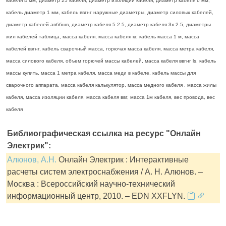
кабеля 4 мм, диаметр 25 кабеля, диаметр изоляции кабеля, диаметр кабеля 6 мм,
кабель диаметр 1 мм, кабель ввгнг наружные диаметры, диаметр силовых кабелей,
диаметр кабелей авббшв, диаметр кабеля 5 2 5, диаметр кабеля 3х 2.5, диаметры
жил кабелей таблица, масса кабеля, масса кабеля кг, кабель масса 1 м, масса
кабелей ввгнг, кабель сварочный масса, горючая масса кабеля, масса метра кабеля,
масса силового кабеля, объем горючей массы кабелей, масса кабеля ввгнг ls, кабель
массы купить, масса 1 метра кабеля, масса меди в кабеле, кабель массы для
сварочного аппарата, масса кабеля калькулятор, масса медного кабеля , масса жилы
кабеля, масса изоляции кабеля, масса кабеля ввг, масса 1м кабеля, вес провода, вес
кабеля
Библиографическая ссылка на ресурс "Онлайн
Электрик":
Алюнов, А.Н.
Онлайн Электрик : Интерактивные
расчеты систем электроснабжения / А. Н. Алюнов. –
Москва : Всероссийский научно-технический
информационный центр, 2010. – EDN XXFLYN.