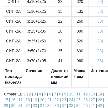
СИП-2
4x16+1x25
22
320
[83]
СИП-2А
1x16+1x25
15
135
[83]
СИП-2А
3x16+1x25
22
260
[83]
СИП-2А
3x25+1x35
26
380
[83]
СИП-2А
3x35+1x50
30
520
[83]
СИП-2А
3x50+1x70
35
690
[83]
СИП-2А
3x70+1x95
41
960
[83]
Тип
Сечение
Диаметр
Масса,
Источни
провода
внешний,
кг/км
(кабеля)
мм
Страница:
1
|
2
|
3
|
4
|
5
|
6
|
7
|
8
|
9
|
10
|
11
|
12
|
13
|
14
|
15
|
16
|
17
|
18
|
19
|
20
|
21
|
22
|
23
|
24
|
25
|
26
|
27
|
28
|
29
|
30
|
31
|
32
|
33
|
34
|
35
|
36
|
37
|
38
|
39
|
40
|
41
|
42
|