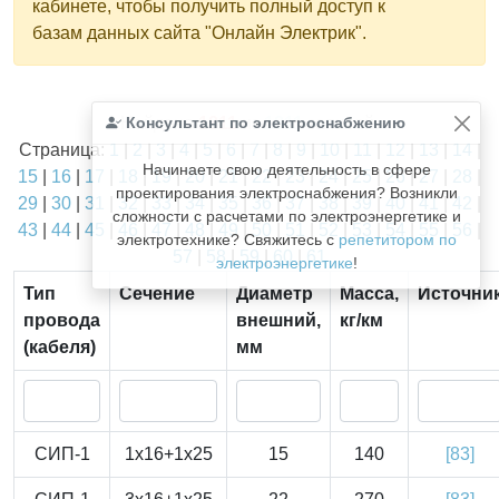
кабинете, чтобы получить полный доступ к
базам данных сайта "Онлайн Электрик".
Найдено
Консультант по электроснабжению
1811
из
1811
записей.
Страница:
1
|
2
|
3
|
4
|
5
|
6
|
7
|
8
|
9
|
10
|
11
|
12
|
13
|
14
|
Начинаете свою деятельность в сфере
15
|
16
|
17
|
18
|
19
|
20
|
21
|
22
|
23
|
24
|
25
|
26
|
27
|
28
|
проектирования электроснабжения? Возникли
29
|
30
|
31
|
32
|
33
|
34
|
35
|
36
|
37
|
38
|
39
|
40
|
41
|
42
|
сложности с расчетами по электроэнергетике и
43
|
44
|
45
|
46
|
47
|
48
|
49
|
50
|
51
|
52
|
53
|
54
|
55
|
56
|
электротехнике? Свяжитесь с
репетитором по
57
|
58
|
59
|
60
|
61
электроэнергетике
!
Тип
Сечение
Диаметр
Масса,
Источни
провода
внешний,
кг/км
(кабеля)
мм
СИП-1
1x16+1x25
15
140
[83]