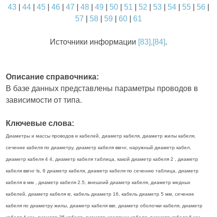
43
|
44
|
45
|
46
|
47
|
48
|
49
|
50
|
51
|
52
|
53
|
54
|
55
|
56
|
57
|
58
|
59
|
60
|
61
Источники информации
[83],[84]
.
Описание справочника:
В базе данных представлены параметры проводов в
зависимости от типа.
Ключевые слова:
Диаметры и массы проводов и кабелей, диаметр кабеля, диаметр жилы кабеля,
сечение кабеля по диаметру, диаметр кабеля ввгнг, наружный диаметр кабел,
диаметр кабеля 4 4, диаметр кабеля таблица, какой диаметр кабеля 2 , диаметр
кабеля ввгнг ls, 6 диаметр кабеля, диаметр кабеля по сечению таблица, диаметр
кабеля в мм , диаметр кабеля 2.5, внешний диаметр кабеля, диаметр медных
кабелей, диаметр кабеля кг, кабель диаметр 16, кабель диаметр 5 мм, сечение
кабеля по диаметру жилы, диаметр кабеля ввг, диаметр оболочки кабеля, диаметр