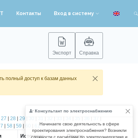
PT
Контакты
Вход в систему
Экспорт
Справка
ть полный доступ к базам данных
Консультант по электроснабжению
|
27
|
28
|
29
|
30
|
31
|
32
|
33
|
34
|
35
|
36
|
37
|
Начинаете свою деятельность в сфере
57
|
58
|
59
|
60
|
61
проектирования электроснабжения? Возникли
м
Источник
Опции
сложности с расчетами по электроэнергетике и