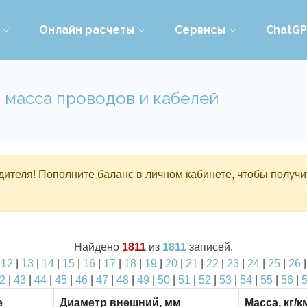
Онлайн расчеты
Сервисы
ChatG
 масса проводов и кабелей
ителя! Пополните баланс в личном кабинете, чтобы получи
Найдено
1811
из
1811
записей.
|
12
|
13
|
14
|
15
|
16
|
17
|
18
|
19
|
20
|
21
|
22
|
23
|
24
|
25
|
26
2
|
43
|
44
|
45
|
46
|
47
|
48
|
49
|
50
|
51
|
52
|
53
|
54
|
55
|
56
|
е
Диаметр внешний, мм
Масса, кг/к