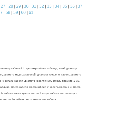
|
27
|
28
|
29
|
30
|
31
|
32
|
33
|
34
|
35
|
36
|
37
|
57
|
58
|
59
|
60
|
61
диаметр кабеля 4 4, диаметр кабеля таблица, какой диаметр
еля, диаметр медных кабелей, диаметр кабеля кг, кабель диаметр
р изоляции кабеля, диаметр кабеля 6 мм, кабель диаметр 1 мм,
блица, масса кабеля, масса кабеля кг, кабель масса 1 м, масса
ls, кабель массы купить, масса 1 метра кабеля, масса меди в
г, масса 1м кабеля, вес провода, вес кабеля