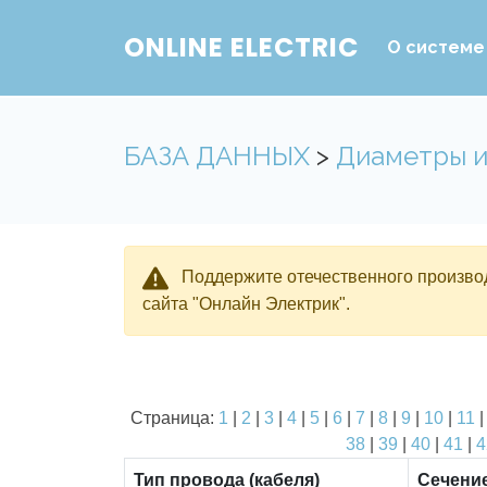
ONLINE ELECTRIC
О системе
БАЗА ДАННЫХ
>
Диаметры и
Поддержите отечественного производ
сайта "Онлайн Электрик".
Страница:
1
|
2
|
3
|
4
|
5
|
6
|
7
|
8
|
9
|
10
|
11
38
|
39
|
40
|
41
|
4
Тип провода (кабеля)
Сечени