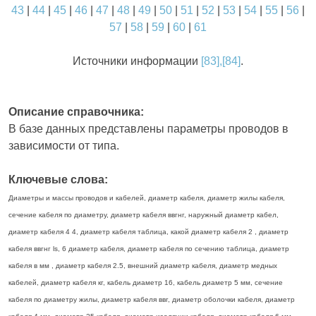
43
|
44
|
45
|
46
|
47
|
48
|
49
|
50
|
51
|
52
|
53
|
54
|
55
|
56
|
57
|
58
|
59
|
60
|
61
Источники информации
[83],[84]
.
Описание справочника:
В базе данных представлены параметры проводов в
зависимости от типа.
Ключевые слова:
Диаметры и массы проводов и кабелей, диаметр кабеля, диаметр жилы кабеля,
сечение кабеля по диаметру, диаметр кабеля ввгнг, наружный диаметр кабел,
диаметр кабеля 4 4, диаметр кабеля таблица, какой диаметр кабеля 2 , диаметр
кабеля ввгнг ls, 6 диаметр кабеля, диаметр кабеля по сечению таблица, диаметр
кабеля в мм , диаметр кабеля 2.5, внешний диаметр кабеля, диаметр медных
кабелей, диаметр кабеля кг, кабель диаметр 16, кабель диаметр 5 мм, сечение
кабеля по диаметру жилы, диаметр кабеля ввг, диаметр оболочки кабеля, диаметр