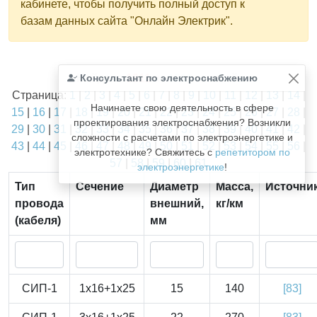
кабинете, чтобы получить полный доступ к
базам данных сайта "Онлайн Электрик".
Найдено
Консультант по электроснабжению
1811
из
1811
записей.
Страница:
1
|
2
|
3
|
4
|
5
|
6
|
7
|
8
|
9
|
10
|
11
|
12
|
13
|
14
|
Начинаете свою деятельность в сфере
15
|
16
|
17
|
18
|
19
|
20
|
21
|
22
|
23
|
24
|
25
|
26
|
27
|
28
|
проектирования электроснабжения? Возникли
29
|
30
|
31
|
32
|
33
|
34
|
35
|
36
|
37
|
38
|
39
|
40
|
41
|
42
|
сложности с расчетами по электроэнергетике и
43
|
44
|
45
|
46
|
47
|
48
|
49
|
50
|
51
|
52
|
53
|
54
|
55
|
56
|
электротехнике? Свяжитесь с
репетитором по
57
|
58
|
59
|
60
|
61
электроэнергетике
!
Тип
Сечение
Диаметр
Масса,
Источни
провода
внешний,
кг/км
(кабеля)
мм
СИП-1
1x16+1x25
15
140
[83]