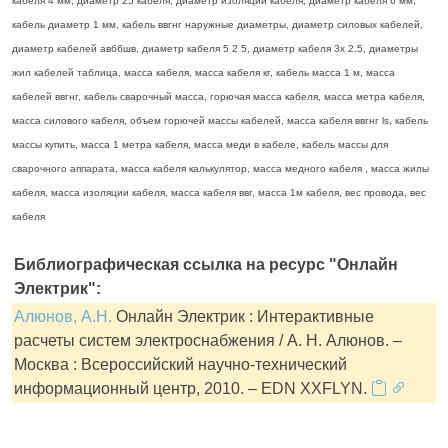
кабеля 4 мм, диаметр 25 кабеля, диаметр изоляции кабеля, диаметр кабеля 6 мм,
кабель диаметр 1 мм, кабель ввгнг наружные диаметры, диаметр силовых кабелей,
диаметр кабелей авббшв, диаметр кабеля 5 2 5, диаметр кабеля 3х 2.5, диаметры
жил кабелей таблица, масса кабеля, масса кабеля кг, кабель масса 1 м, масса
кабелей ввгнг, кабель сварочный масса, горючая масса кабеля, масса метра кабеля,
масса силового кабеля, объем горючей массы кабелей, масса кабеля ввгнг ls, кабель
массы купить, масса 1 метра кабеля, масса меди в кабеле, кабель массы для
сварочного аппарата, масса кабеля калькулятор, масса медного кабеля , масса жилы
кабеля, масса изоляции кабеля, масса кабеля ввг, масса 1м кабеля, вес провода, вес
кабеля
Библиографическая ссылка на ресурс "Онлайн
Электрик":
Алюнов, А.Н.
Онлайн Электрик : Интерактивные
расчеты систем электроснабжения / А. Н. Алюнов. –
Москва : Всероссийский научно-технический
информационный центр, 2010. – EDN XXFLYN.