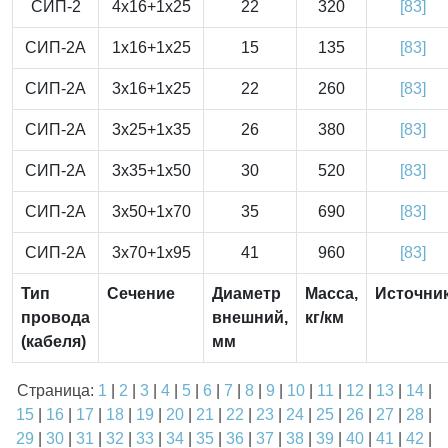
СИП-2
4x16+1x25
22
320
[83]
СИП-2А
1x16+1x25
15
135
[83]
СИП-2А
3x16+1x25
22
260
[83]
СИП-2А
3x25+1x35
26
380
[83]
СИП-2А
3x35+1x50
30
520
[83]
СИП-2А
3x50+1x70
35
690
[83]
СИП-2А
3x70+1x95
41
960
[83]
Тип
Сечение
Диаметр
Масса,
Источни
провода
внешний,
кг/км
(кабеля)
мм
Страница:
1
|
2
|
3
|
4
|
5
|
6
|
7
|
8
|
9
|
10
|
11
|
12
|
13
|
14
|
15
|
16
|
17
|
18
|
19
|
20
|
21
|
22
|
23
|
24
|
25
|
26
|
27
|
28
|
29
|
30
|
31
|
32
|
33
|
34
|
35
|
36
|
37
|
38
|
39
|
40
|
41
|
42
|