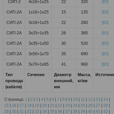
СИП-2
4x16+1x25
22
320
[83]
СИП-2А
1x16+1x25
15
135
[83]
СИП-2А
3x16+1x25
22
260
[83]
СИП-2А
3x25+1x35
26
380
[83]
СИП-2А
3x35+1x50
30
520
[83]
СИП-2А
3x50+1x70
35
690
[83]
СИП-2А
3x70+1x95
41
960
[83]
Тип
Сечение
Диаметр
Масса,
Источни
провода
внешний,
кг/км
(кабеля)
мм
Страница:
1
|
2
|
3
|
4
|
5
|
6
|
7
|
8
|
9
|
10
|
11
|
12
|
13
|
14
|
15
|
16
|
17
|
18
|
19
|
20
|
21
|
22
|
23
|
24
|
25
|
26
|
27
|
28
|
29
|
30
|
31
|
32
|
33
|
34
|
35
|
36
|
37
|
38
|
39
|
40
|
41
|
42
|