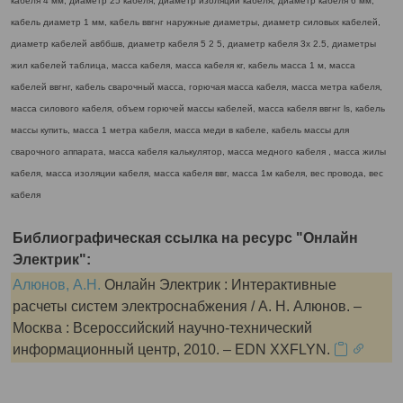
кабеля 4 мм, диаметр 25 кабеля, диаметр изоляции кабеля, диаметр кабеля 6 мм,
кабель диаметр 1 мм, кабель ввгнг наружные диаметры, диаметр силовых кабелей,
диаметр кабелей авббшв, диаметр кабеля 5 2 5, диаметр кабеля 3х 2.5, диаметры
жил кабелей таблица, масса кабеля, масса кабеля кг, кабель масса 1 м, масса
кабелей ввгнг, кабель сварочный масса, горючая масса кабеля, масса метра кабеля,
масса силового кабеля, объем горючей массы кабелей, масса кабеля ввгнг ls, кабель
массы купить, масса 1 метра кабеля, масса меди в кабеле, кабель массы для
сварочного аппарата, масса кабеля калькулятор, масса медного кабеля , масса жилы
кабеля, масса изоляции кабеля, масса кабеля ввг, масса 1м кабеля, вес провода, вес
кабеля
Библиографическая ссылка на ресурс "Онлайн
Электрик":
Алюнов, А.Н.
Онлайн Электрик : Интерактивные
расчеты систем электроснабжения / А. Н. Алюнов. –
Москва : Всероссийский научно-технический
информационный центр, 2010. – EDN XXFLYN.