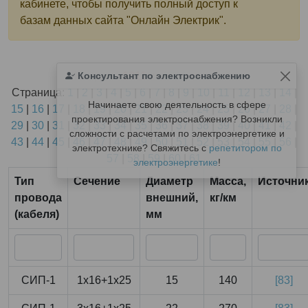
кабинете, чтобы получить полный доступ к
базам данных сайта "Онлайн Электрик".
Найдено
Консультант по электроснабжению
1811
из
1811
записей.
Страница:
1
|
2
|
3
|
4
|
5
|
6
|
7
|
8
|
9
|
10
|
11
|
12
|
13
|
14
|
Начинаете свою деятельность в сфере
15
|
16
|
17
|
18
|
19
|
20
|
21
|
22
|
23
|
24
|
25
|
26
|
27
|
28
|
проектирования электроснабжения? Возникли
29
|
30
|
31
|
32
|
33
|
34
|
35
|
36
|
37
|
38
|
39
|
40
|
41
|
42
|
сложности с расчетами по электроэнергетике и
43
|
44
|
45
|
46
|
47
|
48
|
49
|
50
|
51
|
52
|
53
|
54
|
55
|
56
|
электротехнике? Свяжитесь с
репетитором по
57
|
58
|
59
|
60
|
61
электроэнергетике
!
Тип
Сечение
Диаметр
Масса,
Источни
провода
внешний,
кг/км
(кабеля)
мм
СИП-1
1x16+1x25
15
140
[83]