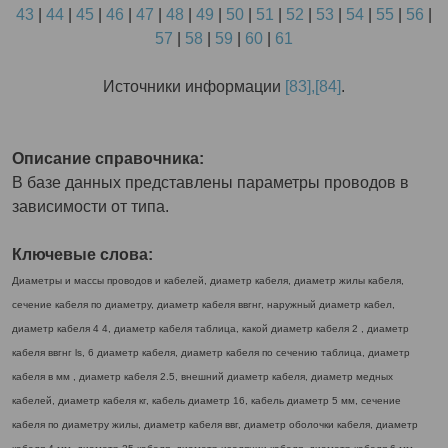
43
|
44
|
45
|
46
|
47
|
48
|
49
|
50
|
51
|
52
|
53
|
54
|
55
|
56
|
57
|
58
|
59
|
60
|
61
Источники информации
[83],[84]
.
Описание справочника:
В базе данных представлены параметры проводов в
зависимости от типа.
Ключевые слова:
Диаметры и массы проводов и кабелей, диаметр кабеля, диаметр жилы кабеля,
сечение кабеля по диаметру, диаметр кабеля ввгнг, наружный диаметр кабел,
диаметр кабеля 4 4, диаметр кабеля таблица, какой диаметр кабеля 2 , диаметр
кабеля ввгнг ls, 6 диаметр кабеля, диаметр кабеля по сечению таблица, диаметр
кабеля в мм , диаметр кабеля 2.5, внешний диаметр кабеля, диаметр медных
кабелей, диаметр кабеля кг, кабель диаметр 16, кабель диаметр 5 мм, сечение
кабеля по диаметру жилы, диаметр кабеля ввг, диаметр оболочки кабеля, диаметр