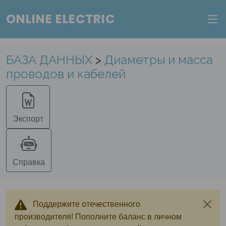
ONLINE ELECTRIC
Веб-сервис "Онлайн Электрик"
Пополните баланс в личном кабинете, чтобы
БАЗА ДАННЫХ
>
Диаметры и масса
получить доступ ко всем сервисам "Онлайн
проводов и кабелей
Электрик" без ограничений.
Ок
Войти в систему
Регистрация
Экспорт
Справка
Поддержите отечественного
производителя! Пополните баланс в личном