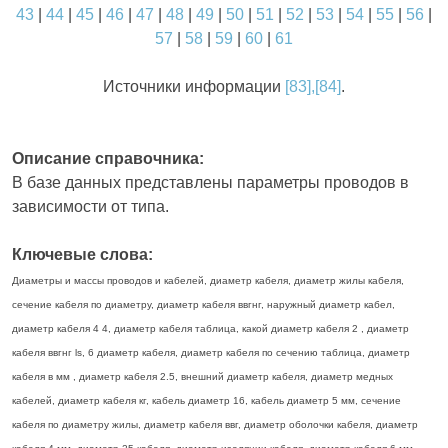
43
|
44
|
45
|
46
|
47
|
48
|
49
|
50
|
51
|
52
|
53
|
54
|
55
|
56
|
57
|
58
|
59
|
60
|
61
Источники информации
[83],[84]
.
Описание справочника:
В базе данных представлены параметры проводов в
зависимости от типа.
Ключевые слова:
Диаметры и массы проводов и кабелей, диаметр кабеля, диаметр жилы кабеля,
сечение кабеля по диаметру, диаметр кабеля ввгнг, наружный диаметр кабел,
диаметр кабеля 4 4, диаметр кабеля таблица, какой диаметр кабеля 2 , диаметр
кабеля ввгнг ls, 6 диаметр кабеля, диаметр кабеля по сечению таблица, диаметр
кабеля в мм , диаметр кабеля 2.5, внешний диаметр кабеля, диаметр медных
кабелей, диаметр кабеля кг, кабель диаметр 16, кабель диаметр 5 мм, сечение
кабеля по диаметру жилы, диаметр кабеля ввг, диаметр оболочки кабеля, диаметр