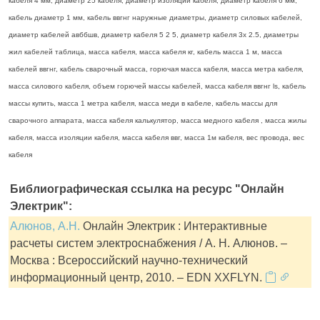
кабеля 4 мм, диаметр 25 кабеля, диаметр изоляции кабеля, диаметр кабеля 6 мм,
кабель диаметр 1 мм, кабель ввгнг наружные диаметры, диаметр силовых кабелей,
диаметр кабелей авббшв, диаметр кабеля 5 2 5, диаметр кабеля 3х 2.5, диаметры
жил кабелей таблица, масса кабеля, масса кабеля кг, кабель масса 1 м, масса
кабелей ввгнг, кабель сварочный масса, горючая масса кабеля, масса метра кабеля,
масса силового кабеля, объем горючей массы кабелей, масса кабеля ввгнг ls, кабель
массы купить, масса 1 метра кабеля, масса меди в кабеле, кабель массы для
сварочного аппарата, масса кабеля калькулятор, масса медного кабеля , масса жилы
кабеля, масса изоляции кабеля, масса кабеля ввг, масса 1м кабеля, вес провода, вес
кабеля
Библиографическая ссылка на ресурс "Онлайн
Электрик":
Алюнов, А.Н.
Онлайн Электрик : Интерактивные
расчеты систем электроснабжения / А. Н. Алюнов. –
Москва : Всероссийский научно-технический
информационный центр, 2010. – EDN XXFLYN.