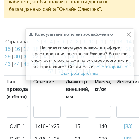
кабинете, чтобы получить полный доступ к
базам данных сайта "Онлайн Электрик".
Найдено
Консультант по электроснабжению
1811
из
1811
записей.
Страница:
1
|
2
|
3
|
4
|
5
|
6
|
7
|
8
|
9
|
10
|
11
|
12
|
13
|
14
|
Начинаете свою деятельность в сфере
15
|
16
|
17
|
18
|
19
|
20
|
21
|
22
|
23
|
24
|
25
|
26
|
27
|
28
|
проектирования электроснабжения? Возникли
29
|
30
|
31
|
32
|
33
|
34
|
35
|
36
|
37
|
38
|
39
|
40
|
41
|
42
|
сложности с расчетами по электроэнергетике и
43
|
44
|
45
|
46
|
47
|
48
|
49
|
50
|
51
|
52
|
53
|
54
|
55
|
56
|
электротехнике? Свяжитесь с
репетитором по
57
|
58
|
59
|
60
|
61
электроэнергетике
!
Тип
Сечение
Диаметр
Масса,
Источни
провода
внешний,
кг/км
(кабеля)
мм
СИП-1
1x16+1x25
15
140
[83]