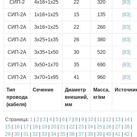
СИП-2
4x16+1x25
22
320
[83]
СИП-2А
1x16+1x25
15
135
[83]
СИП-2А
3x16+1x25
22
260
[83]
СИП-2А
3x25+1x35
26
380
[83]
СИП-2А
3x35+1x50
30
520
[83]
СИП-2А
3x50+1x70
35
690
[83]
СИП-2А
3x70+1x95
41
960
[83]
Тип
Сечение
Диаметр
Масса,
Источни
провода
внешний,
кг/км
(кабеля)
мм
Страница:
1
|
2
|
3
|
4
|
5
|
6
|
7
|
8
|
9
|
10
|
11
|
12
|
13
|
14
|
15
|
16
|
17
|
18
|
19
|
20
|
21
|
22
|
23
|
24
|
25
|
26
|
27
|
28
|
29
|
30
|
31
|
32
|
33
|
34
|
35
|
36
|
37
|
38
|
39
|
40
|
41
|
42
|