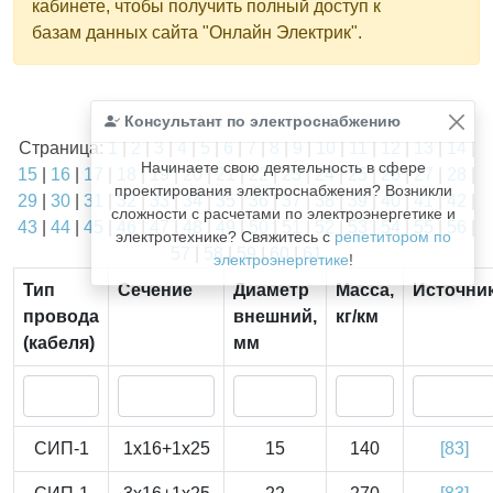
кабинете, чтобы получить полный доступ к
базам данных сайта "Онлайн Электрик".
Найдено
Консультант по электроснабжению
1811
из
1811
записей.
Страница:
1
|
2
|
3
|
4
|
5
|
6
|
7
|
8
|
9
|
10
|
11
|
12
|
13
|
14
|
Начинаете свою деятельность в сфере
15
|
16
|
17
|
18
|
19
|
20
|
21
|
22
|
23
|
24
|
25
|
26
|
27
|
28
|
проектирования электроснабжения? Возникли
29
|
30
|
31
|
32
|
33
|
34
|
35
|
36
|
37
|
38
|
39
|
40
|
41
|
42
|
сложности с расчетами по электроэнергетике и
43
|
44
|
45
|
46
|
47
|
48
|
49
|
50
|
51
|
52
|
53
|
54
|
55
|
56
|
электротехнике? Свяжитесь с
репетитором по
57
|
58
|
59
|
60
|
61
электроэнергетике
!
Тип
Сечение
Диаметр
Масса,
Источни
провода
внешний,
кг/км
(кабеля)
мм
СИП-1
1x16+1x25
15
140
[83]