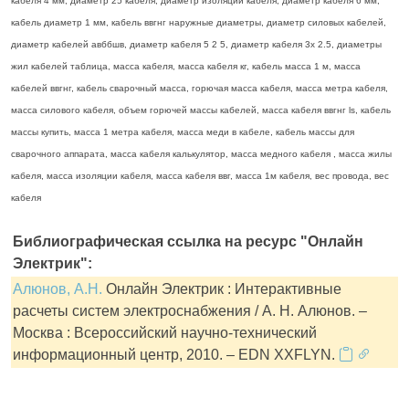
кабеля 4 мм, диаметр 25 кабеля, диаметр изоляции кабеля, диаметр кабеля 6 мм,
кабель диаметр 1 мм, кабель ввгнг наружные диаметры, диаметр силовых кабелей,
диаметр кабелей авббшв, диаметр кабеля 5 2 5, диаметр кабеля 3х 2.5, диаметры
жил кабелей таблица, масса кабеля, масса кабеля кг, кабель масса 1 м, масса
кабелей ввгнг, кабель сварочный масса, горючая масса кабеля, масса метра кабеля,
масса силового кабеля, объем горючей массы кабелей, масса кабеля ввгнг ls, кабель
массы купить, масса 1 метра кабеля, масса меди в кабеле, кабель массы для
сварочного аппарата, масса кабеля калькулятор, масса медного кабеля , масса жилы
кабеля, масса изоляции кабеля, масса кабеля ввг, масса 1м кабеля, вес провода, вес
кабеля
Библиографическая ссылка на ресурс "Онлайн
Электрик":
Алюнов, А.Н.
Онлайн Электрик : Интерактивные
расчеты систем электроснабжения / А. Н. Алюнов. –
Москва : Всероссийский научно-технический
информационный центр, 2010. – EDN XXFLYN.