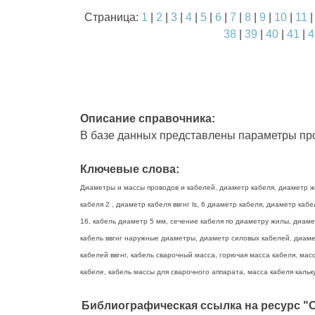
Страница:
1
|
2
|
3
|
4
|
5
|
6
|
7
|
8
|
9
|
10
|
11
38
|
39
|
40
|
41
|
4
Описание справочника:
В базе данных представлены параметры про
Ключевые слова:
Диаметры и массы проводов и кабелей, диаметр кабеля, диаметр жи
кабеля 2 , диаметр кабеля ввгнг ls, 6 диаметр кабеля, диаметр ка
16, кабель диаметр 5 мм, сечение кабеля по диаметру жилы, диаме
кабель ввгнг наружные диаметры, диаметр силовых кабелей, диамет
кабелей ввгнг, кабель сварочный масса, горючая масса кабеля, масс
кабеле, кабель массы для сварочного аппарата, масса кабеля кальку
Библиографическая ссылка на ресурс "О