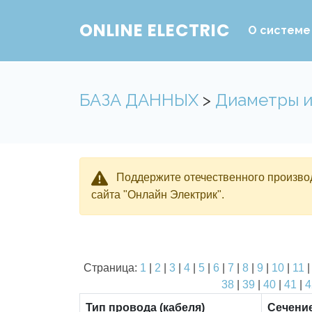
ONLINE ELECTRIC
О системе
БАЗА ДАННЫХ
>
Диаметры и
Поддержите отечественного производ
сайта "Онлайн Электрик".
Страница:
1
|
2
|
3
|
4
|
5
|
6
|
7
|
8
|
9
|
10
|
11
38
|
39
|
40
|
41
|
4
Тип провода (кабеля)
Сечени