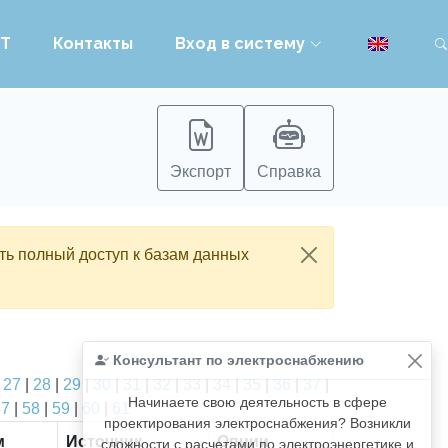
PT
Контакты
Вход в систему
Экспорт
Справка
ть полный доступ к базам данных
Консультант по электроснабжению
|
27
|
28
|
29
|
30
|
31
|
32
|
33
|
34
|
35
|
36
|
37
|
Начинаете свою деятельность в сфере
57
|
58
|
59
|
60
|
61
проектирования электроснабжения? Возникли
м
Источник
Опции
сложности с расчетами по электроэнергетике и