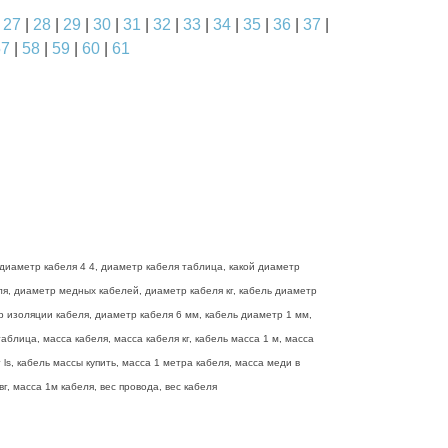
|
27
|
28
|
29
|
30
|
31
|
32
|
33
|
34
|
35
|
36
|
37
|
57
|
58
|
59
|
60
|
61
диаметр кабеля 4 4, диаметр кабеля таблица, какой диаметр
еля, диаметр медных кабелей, диаметр кабеля кг, кабель диаметр
р изоляции кабеля, диаметр кабеля 6 мм, кабель диаметр 1 мм,
блица, масса кабеля, масса кабеля кг, кабель масса 1 м, масса
ls, кабель массы купить, масса 1 метра кабеля, масса меди в
г, масса 1м кабеля, вес провода, вес кабеля