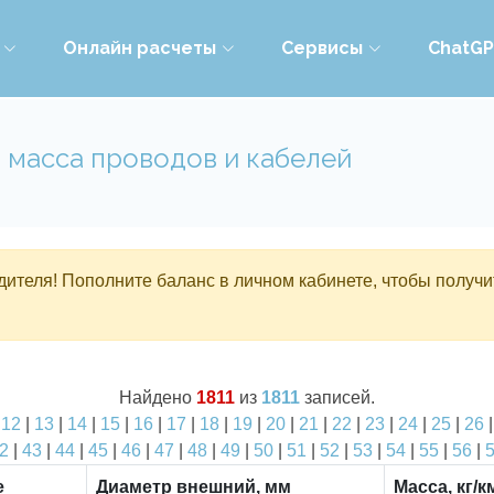
Онлайн расчеты
Сервисы
ChatG
 масса проводов и кабелей
ителя! Пополните баланс в личном кабинете, чтобы получи
Найдено
1811
из
1811
записей.
|
12
|
13
|
14
|
15
|
16
|
17
|
18
|
19
|
20
|
21
|
22
|
23
|
24
|
25
|
26
2
|
43
|
44
|
45
|
46
|
47
|
48
|
49
|
50
|
51
|
52
|
53
|
54
|
55
|
56
|
е
Диаметр внешний, мм
Масса, кг/к