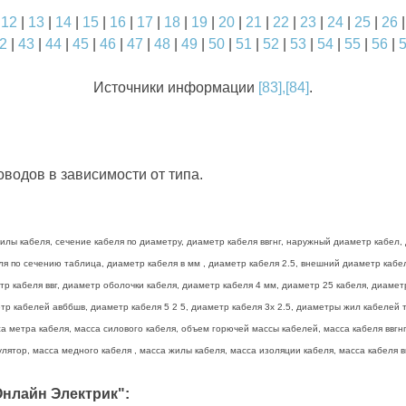
|
12
|
13
|
14
|
15
|
16
|
17
|
18
|
19
|
20
|
21
|
22
|
23
|
24
|
25
|
26
2
|
43
|
44
|
45
|
46
|
47
|
48
|
49
|
50
|
51
|
52
|
53
|
54
|
55
|
56
|
Источники информации
[83],[84]
.
водов в зависимости от типа.
лы кабеля, сечение кабеля по диаметру, диаметр кабеля ввгнг, наружный диаметр кабел, 
беля по сечению таблица, диаметр кабеля в мм , диаметр кабеля 2.5, внешний диаметр каб
тр кабеля ввг, диаметр оболочки кабеля, диаметр кабеля 4 мм, диаметр 25 кабеля, диамет
р кабелей авббшв, диаметр кабеля 5 2 5, диаметр кабеля 3х 2.5, диаметры жил кабелей та
а метра кабеля, масса силового кабеля, объем горючей массы кабелей, масса кабеля ввгнг 
лятор, масса медного кабеля , масса жилы кабеля, масса изоляции кабеля, масса кабеля вв
нлайн Электрик":