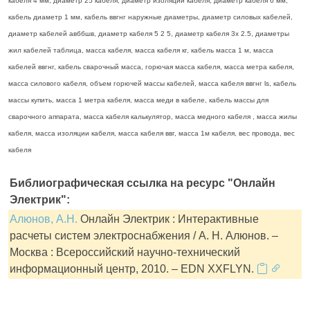
кабеля 4 мм, диаметр 25 кабеля, диаметр изоляции кабеля, диаметр кабеля 6 мм,
кабель диаметр 1 мм, кабель ввгнг наружные диаметры, диаметр силовых кабелей,
диаметр кабелей авббшв, диаметр кабеля 5 2 5, диаметр кабеля 3х 2.5, диаметры
жил кабелей таблица, масса кабеля, масса кабеля кг, кабель масса 1 м, масса
кабелей ввгнг, кабель сварочный масса, горючая масса кабеля, масса метра кабеля,
масса силового кабеля, объем горючей массы кабелей, масса кабеля ввгнг ls, кабель
массы купить, масса 1 метра кабеля, масса меди в кабеле, кабель массы для
сварочного аппарата, масса кабеля калькулятор, масса медного кабеля , масса жилы
кабеля, масса изоляции кабеля, масса кабеля ввг, масса 1м кабеля, вес провода, вес
кабеля
Библиографическая ссылка на ресурс "Онлайн
Электрик":
Алюнов, А.Н.
Онлайн Электрик : Интерактивные
расчеты систем электроснабжения / А. Н. Алюнов. –
Москва : Всероссийский научно-технический
информационный центр, 2010. – EDN XXFLYN.