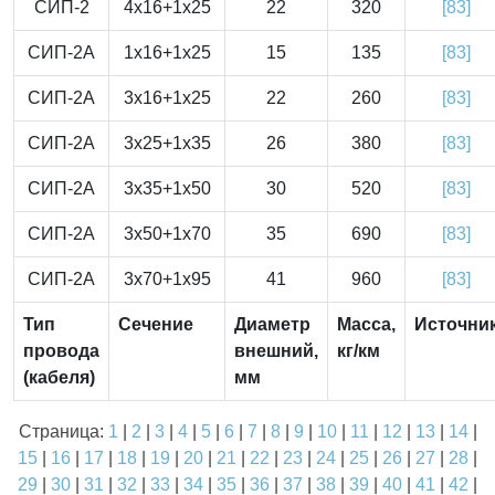
СИП-2
4x16+1x25
22
320
[83]
СИП-2А
1x16+1x25
15
135
[83]
СИП-2А
3x16+1x25
22
260
[83]
СИП-2А
3x25+1x35
26
380
[83]
СИП-2А
3x35+1x50
30
520
[83]
СИП-2А
3x50+1x70
35
690
[83]
СИП-2А
3x70+1x95
41
960
[83]
Тип
Сечение
Диаметр
Масса,
Источни
провода
внешний,
кг/км
(кабеля)
мм
Страница:
1
|
2
|
3
|
4
|
5
|
6
|
7
|
8
|
9
|
10
|
11
|
12
|
13
|
14
|
15
|
16
|
17
|
18
|
19
|
20
|
21
|
22
|
23
|
24
|
25
|
26
|
27
|
28
|
29
|
30
|
31
|
32
|
33
|
34
|
35
|
36
|
37
|
38
|
39
|
40
|
41
|
42
|