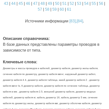
43
|
44
|
45
|
46
|
47
|
48
|
49
|
50
|
51
|
52
|
53
|
54
|
55
|
56
|
57
|
58
|
59
|
60
|
61
Источники информации
[83],[84]
.
Описание справочника:
В базе данных представлены параметры проводов в
зависимости от типа.
Ключевые слова:
Диаметры и массы проводов и кабелей, диаметр кабеля, диаметр жилы кабеля,
сечение кабеля по диаметру, диаметр кабеля ввгнг, наружный диаметр кабел,
диаметр кабеля 4 4, диаметр кабеля таблица, какой диаметр кабеля 2 , диаметр
кабеля ввгнг ls, 6 диаметр кабеля, диаметр кабеля по сечению таблица, диаметр
кабеля в мм , диаметр кабеля 2.5, внешний диаметр кабеля, диаметр медных
кабелей, диаметр кабеля кг, кабель диаметр 16, кабель диаметр 5 мм, сечение
кабеля по диаметру жилы, диаметр кабеля ввг, диаметр оболочки кабеля, диаметр