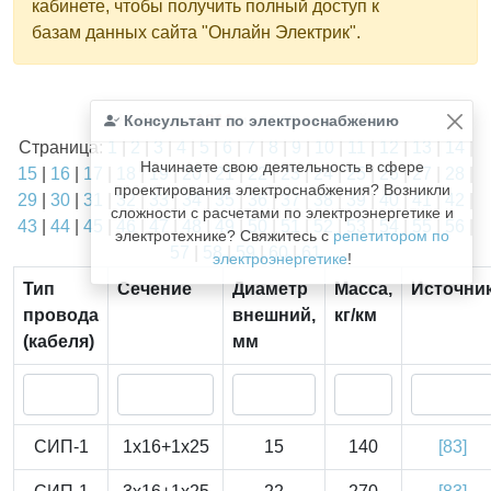
кабинете, чтобы получить полный доступ к
базам данных сайта "Онлайн Электрик".
Найдено
Консультант по электроснабжению
1811
из
1811
записей.
Страница:
1
|
2
|
3
|
4
|
5
|
6
|
7
|
8
|
9
|
10
|
11
|
12
|
13
|
14
|
Начинаете свою деятельность в сфере
15
|
16
|
17
|
18
|
19
|
20
|
21
|
22
|
23
|
24
|
25
|
26
|
27
|
28
|
проектирования электроснабжения? Возникли
29
|
30
|
31
|
32
|
33
|
34
|
35
|
36
|
37
|
38
|
39
|
40
|
41
|
42
|
сложности с расчетами по электроэнергетике и
43
|
44
|
45
|
46
|
47
|
48
|
49
|
50
|
51
|
52
|
53
|
54
|
55
|
56
|
электротехнике? Свяжитесь с
репетитором по
57
|
58
|
59
|
60
|
61
электроэнергетике
!
Тип
Сечение
Диаметр
Масса,
Источни
провода
внешний,
кг/км
(кабеля)
мм
СИП-1
1x16+1x25
15
140
[83]