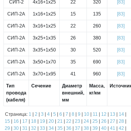
СИП-2
4x16+1x25
22
320
[83]
СИП-2А
1x16+1x25
15
135
[83]
СИП-2А
3x16+1x25
22
260
[83]
СИП-2А
3x25+1x35
26
380
[83]
СИП-2А
3x35+1x50
30
520
[83]
СИП-2А
3x50+1x70
35
690
[83]
СИП-2А
3x70+1x95
41
960
[83]
Тип
Сечение
Диаметр
Масса,
Источни
провода
внешний,
кг/км
(кабеля)
мм
Страница:
1
|
2
|
3
|
4
|
5
|
6
|
7
|
8
|
9
|
10
|
11
|
12
|
13
|
14
|
15
|
16
|
17
|
18
|
19
|
20
|
21
|
22
|
23
|
24
|
25
|
26
|
27
|
28
|
29
|
30
|
31
|
32
|
33
|
34
|
35
|
36
|
37
|
38
|
39
|
40
|
41
|
42
|