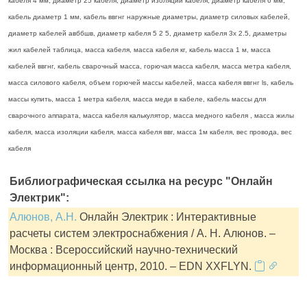
кабеля 4 мм, диаметр 25 кабеля, диаметр изоляции кабеля, диаметр кабеля 6 мм,
кабель диаметр 1 мм, кабель ввгнг наружные диаметры, диаметр силовых кабелей,
диаметр кабелей авббшв, диаметр кабеля 5 2 5, диаметр кабеля 3х 2.5, диаметры
жил кабелей таблица, масса кабеля, масса кабеля кг, кабель масса 1 м, масса
кабелей ввгнг, кабель сварочный масса, горючая масса кабеля, масса метра кабеля,
масса силового кабеля, объем горючей массы кабелей, масса кабеля ввгнг ls, кабель
массы купить, масса 1 метра кабеля, масса меди в кабеле, кабель массы для
сварочного аппарата, масса кабеля калькулятор, масса медного кабеля , масса жилы
кабеля, масса изоляции кабеля, масса кабеля ввг, масса 1м кабеля, вес провода, вес
кабеля
Библиографическая ссылка на ресурс "Онлайн
Электрик":
Алюнов, А.Н.
Онлайн Электрик : Интерактивные
расчеты систем электроснабжения / А. Н. Алюнов. –
Москва : Всероссийский научно-технический
информационный центр, 2010. – EDN XXFLYN.