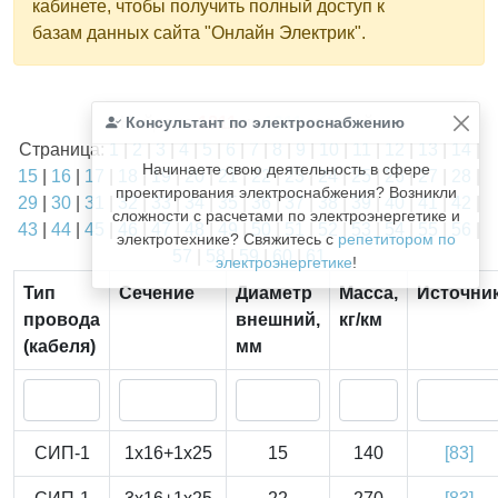
кабинете, чтобы получить полный доступ к
базам данных сайта "Онлайн Электрик".
Найдено
Консультант по электроснабжению
1811
из
1811
записей.
Страница:
1
|
2
|
3
|
4
|
5
|
6
|
7
|
8
|
9
|
10
|
11
|
12
|
13
|
14
|
Начинаете свою деятельность в сфере
15
|
16
|
17
|
18
|
19
|
20
|
21
|
22
|
23
|
24
|
25
|
26
|
27
|
28
|
проектирования электроснабжения? Возникли
29
|
30
|
31
|
32
|
33
|
34
|
35
|
36
|
37
|
38
|
39
|
40
|
41
|
42
|
сложности с расчетами по электроэнергетике и
43
|
44
|
45
|
46
|
47
|
48
|
49
|
50
|
51
|
52
|
53
|
54
|
55
|
56
|
электротехнике? Свяжитесь с
репетитором по
57
|
58
|
59
|
60
|
61
электроэнергетике
!
Тип
Сечение
Диаметр
Масса,
Источни
провода
внешний,
кг/км
(кабеля)
мм
СИП-1
1x16+1x25
15
140
[83]