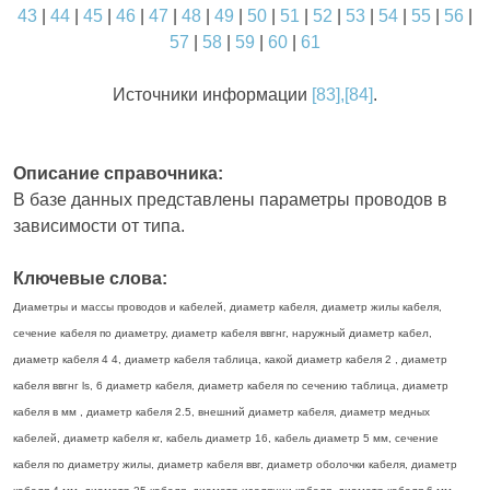
43
|
44
|
45
|
46
|
47
|
48
|
49
|
50
|
51
|
52
|
53
|
54
|
55
|
56
|
57
|
58
|
59
|
60
|
61
Источники информации
[83],[84]
.
Описание справочника:
В базе данных представлены параметры проводов в
зависимости от типа.
Ключевые слова:
Диаметры и массы проводов и кабелей, диаметр кабеля, диаметр жилы кабеля,
сечение кабеля по диаметру, диаметр кабеля ввгнг, наружный диаметр кабел,
диаметр кабеля 4 4, диаметр кабеля таблица, какой диаметр кабеля 2 , диаметр
кабеля ввгнг ls, 6 диаметр кабеля, диаметр кабеля по сечению таблица, диаметр
кабеля в мм , диаметр кабеля 2.5, внешний диаметр кабеля, диаметр медных
кабелей, диаметр кабеля кг, кабель диаметр 16, кабель диаметр 5 мм, сечение
кабеля по диаметру жилы, диаметр кабеля ввг, диаметр оболочки кабеля, диаметр