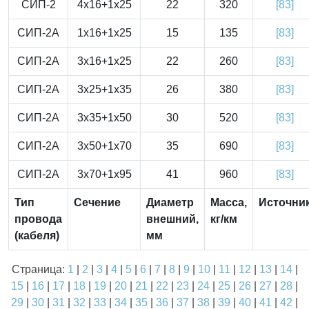
СИП-2
4x16+1x25
22
320
[83]
СИП-2А
1x16+1x25
15
135
[83]
СИП-2А
3x16+1x25
22
260
[83]
СИП-2А
3x25+1x35
26
380
[83]
СИП-2А
3x35+1x50
30
520
[83]
СИП-2А
3x50+1x70
35
690
[83]
СИП-2А
3x70+1x95
41
960
[83]
Тип
Сечение
Диаметр
Масса,
Источни
провода
внешний,
кг/км
(кабеля)
мм
Страница:
1
|
2
|
3
|
4
|
5
|
6
|
7
|
8
|
9
|
10
|
11
|
12
|
13
|
14
|
15
|
16
|
17
|
18
|
19
|
20
|
21
|
22
|
23
|
24
|
25
|
26
|
27
|
28
|
29
|
30
|
31
|
32
|
33
|
34
|
35
|
36
|
37
|
38
|
39
|
40
|
41
|
42
|