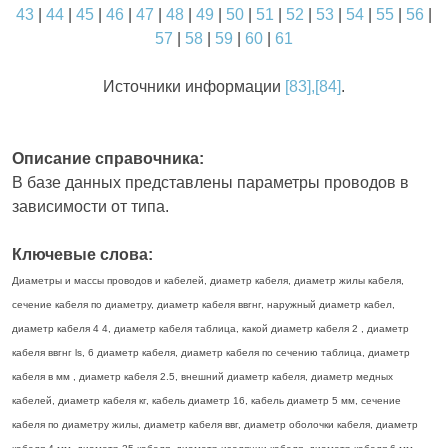
43
|
44
|
45
|
46
|
47
|
48
|
49
|
50
|
51
|
52
|
53
|
54
|
55
|
56
|
57
|
58
|
59
|
60
|
61
Источники информации
[83],[84]
.
Описание справочника:
В базе данных представлены параметры проводов в
зависимости от типа.
Ключевые слова:
Диаметры и массы проводов и кабелей, диаметр кабеля, диаметр жилы кабеля,
сечение кабеля по диаметру, диаметр кабеля ввгнг, наружный диаметр кабел,
диаметр кабеля 4 4, диаметр кабеля таблица, какой диаметр кабеля 2 , диаметр
кабеля ввгнг ls, 6 диаметр кабеля, диаметр кабеля по сечению таблица, диаметр
кабеля в мм , диаметр кабеля 2.5, внешний диаметр кабеля, диаметр медных
кабелей, диаметр кабеля кг, кабель диаметр 16, кабель диаметр 5 мм, сечение
кабеля по диаметру жилы, диаметр кабеля ввг, диаметр оболочки кабеля, диаметр