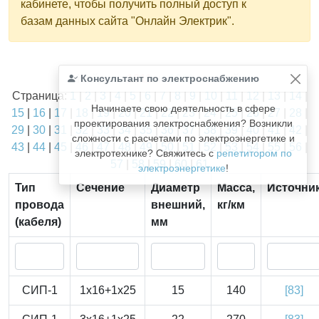
кабинете, чтобы получить полный доступ к
базам данных сайта "Онлайн Электрик".
Найдено
Консультант по электроснабжению
1811
из
1811
записей.
Страница:
1
|
2
|
3
|
4
|
5
|
6
|
7
|
8
|
9
|
10
|
11
|
12
|
13
|
14
|
Начинаете свою деятельность в сфере
15
|
16
|
17
|
18
|
19
|
20
|
21
|
22
|
23
|
24
|
25
|
26
|
27
|
28
|
проектирования электроснабжения? Возникли
29
|
30
|
31
|
32
|
33
|
34
|
35
|
36
|
37
|
38
|
39
|
40
|
41
|
42
|
сложности с расчетами по электроэнергетике и
43
|
44
|
45
|
46
|
47
|
48
|
49
|
50
|
51
|
52
|
53
|
54
|
55
|
56
|
электротехнике? Свяжитесь с
репетитором по
57
|
58
|
59
|
60
|
61
электроэнергетике
!
Тип
Сечение
Диаметр
Масса,
Источни
провода
внешний,
кг/км
(кабеля)
мм
СИП-1
1x16+1x25
15
140
[83]