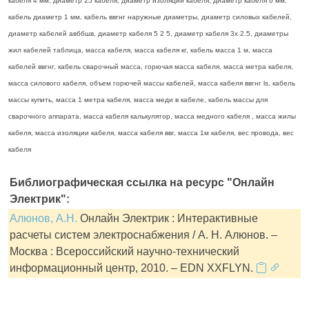
кабеля 4 мм, диаметр 25 кабеля, диаметр изоляции кабеля, диаметр кабеля 6 мм,
кабель диаметр 1 мм, кабель ввгнг наружные диаметры, диаметр силовых кабелей,
диаметр кабелей авббшв, диаметр кабеля 5 2 5, диаметр кабеля 3х 2.5, диаметры
жил кабелей таблица, масса кабеля, масса кабеля кг, кабель масса 1 м, масса
кабелей ввгнг, кабель сварочный масса, горючая масса кабеля, масса метра кабеля,
масса силового кабеля, объем горючей массы кабелей, масса кабеля ввгнг ls, кабель
массы купить, масса 1 метра кабеля, масса меди в кабеле, кабель массы для
сварочного аппарата, масса кабеля калькулятор, масса медного кабеля , масса жилы
кабеля, масса изоляции кабеля, масса кабеля ввг, масса 1м кабеля, вес провода, вес
кабеля
Библиографическая ссылка на ресурс "Онлайн
Электрик":
Алюнов, А.Н.
Онлайн Электрик : Интерактивные
расчеты систем электроснабжения / А. Н. Алюнов. –
Москва : Всероссийский научно-технический
информационный центр, 2010. – EDN XXFLYN.