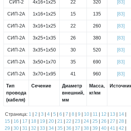
СИП-2
4x16+1x25
22
320
[83]
СИП-2А
1x16+1x25
15
135
[83]
СИП-2А
3x16+1x25
22
260
[83]
СИП-2А
3x25+1x35
26
380
[83]
СИП-2А
3x35+1x50
30
520
[83]
СИП-2А
3x50+1x70
35
690
[83]
СИП-2А
3x70+1x95
41
960
[83]
Тип
Сечение
Диаметр
Масса,
Источни
провода
внешний,
кг/км
(кабеля)
мм
Страница:
1
|
2
|
3
|
4
|
5
|
6
|
7
|
8
|
9
|
10
|
11
|
12
|
13
|
14
|
15
|
16
|
17
|
18
|
19
|
20
|
21
|
22
|
23
|
24
|
25
|
26
|
27
|
28
|
29
|
30
|
31
|
32
|
33
|
34
|
35
|
36
|
37
|
38
|
39
|
40
|
41
|
42
|