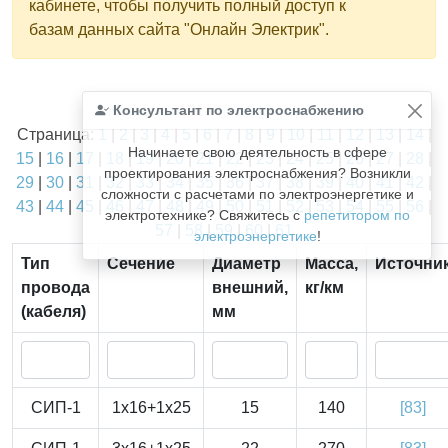
кабинете, чтобы получить полный доступ к
базам данных сайта "Онлайн Электрик".
Найдено
Консультант по электроснабжению
1811
из
1811
записей.
Страница:
1
|
2
|
3
|
4
|
5
|
6
|
7
|
8
|
9
|
10
|
11
|
12
|
13
|
14
|
Начинаете свою деятельность в сфере
15
|
16
|
17
|
18
|
19
|
20
|
21
|
22
|
23
|
24
|
25
|
26
|
27
|
28
|
проектирования электроснабжения? Возникли
29
|
30
|
31
|
32
|
33
|
34
|
35
|
36
|
37
|
38
|
39
|
40
|
41
|
42
|
сложности с расчетами по электроэнергетике и
43
|
44
|
45
|
46
|
47
|
48
|
49
|
50
|
51
|
52
|
53
|
54
|
55
|
56
|
электротехнике? Свяжитесь с
репетитором по
57
|
58
|
59
|
60
|
61
электроэнергетике
!
Тип
Сечение
Диаметр
Масса,
Источни
провода
внешний,
кг/км
(кабеля)
мм
СИП-1
1x16+1x25
15
140
[83]