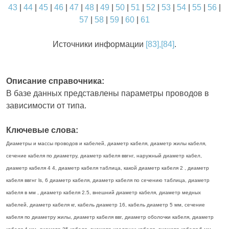
43
|
44
|
45
|
46
|
47
|
48
|
49
|
50
|
51
|
52
|
53
|
54
|
55
|
56
|
57
|
58
|
59
|
60
|
61
Источники информации
[83],[84]
.
Описание справочника:
В базе данных представлены параметры проводов в
зависимости от типа.
Ключевые слова:
Диаметры и массы проводов и кабелей, диаметр кабеля, диаметр жилы кабеля,
сечение кабеля по диаметру, диаметр кабеля ввгнг, наружный диаметр кабел,
диаметр кабеля 4 4, диаметр кабеля таблица, какой диаметр кабеля 2 , диаметр
кабеля ввгнг ls, 6 диаметр кабеля, диаметр кабеля по сечению таблица, диаметр
кабеля в мм , диаметр кабеля 2.5, внешний диаметр кабеля, диаметр медных
кабелей, диаметр кабеля кг, кабель диаметр 16, кабель диаметр 5 мм, сечение
кабеля по диаметру жилы, диаметр кабеля ввг, диаметр оболочки кабеля, диаметр