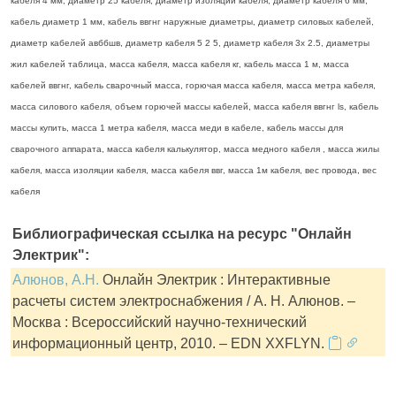
кабеля 4 мм, диаметр 25 кабеля, диаметр изоляции кабеля, диаметр кабеля 6 мм,
кабель диаметр 1 мм, кабель ввгнг наружные диаметры, диаметр силовых кабелей,
диаметр кабелей авббшв, диаметр кабеля 5 2 5, диаметр кабеля 3х 2.5, диаметры
жил кабелей таблица, масса кабеля, масса кабеля кг, кабель масса 1 м, масса
кабелей ввгнг, кабель сварочный масса, горючая масса кабеля, масса метра кабеля,
масса силового кабеля, объем горючей массы кабелей, масса кабеля ввгнг ls, кабель
массы купить, масса 1 метра кабеля, масса меди в кабеле, кабель массы для
сварочного аппарата, масса кабеля калькулятор, масса медного кабеля , масса жилы
кабеля, масса изоляции кабеля, масса кабеля ввг, масса 1м кабеля, вес провода, вес
кабеля
Библиографическая ссылка на ресурс "Онлайн
Электрик":
Алюнов, А.Н.
Онлайн Электрик : Интерактивные
расчеты систем электроснабжения / А. Н. Алюнов. –
Москва : Всероссийский научно-технический
информационный центр, 2010. – EDN XXFLYN.