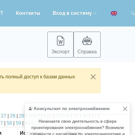
PT
Контакты
Вход в систему
Экспорт
Справка
ть полный доступ к базам данных
Консультант по электроснабжению
|
27
|
28
|
29
|
30
|
31
|
32
|
33
|
34
|
35
|
36
|
37
|
Начинаете свою деятельность в сфере
57
|
58
|
59
|
60
|
61
проектирования электроснабжения? Возникли
м
Источник
Опции
сложности с расчетами по электроэнергетике и