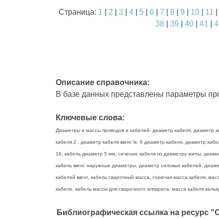
Страница:
1
|
2
|
3
|
4
|
5
|
6
|
7
|
8
|
9
|
10
|
11
38
|
39
|
40
|
41
|
4
Описание справочника:
В базе данных представлены параметры про
Ключевые слова:
Диаметры и массы проводов и кабелей, диаметр кабеля, диаметр жи
кабеля 2 , диаметр кабеля ввгнг ls, 6 диаметр кабеля, диаметр ка
16, кабель диаметр 5 мм, сечение кабеля по диаметру жилы, диаме
кабель ввгнг наружные диаметры, диаметр силовых кабелей, диамет
кабелей ввгнг, кабель сварочный масса, горючая масса кабеля, масс
кабеле, кабель массы для сварочного аппарата, масса кабеля кальку
Библиографическая ссылка на ресурс "О