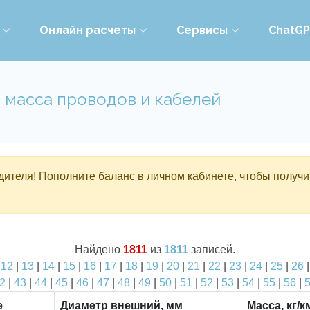
Онлайн расчеты
Сервисы
ChatG
 масса проводов и кабелей
ителя! Пополните баланс в личном кабинете, чтобы получи
Найдено
1811
из
1811
записей.
|
12
|
13
|
14
|
15
|
16
|
17
|
18
|
19
|
20
|
21
|
22
|
23
|
24
|
25
|
26
2
|
43
|
44
|
45
|
46
|
47
|
48
|
49
|
50
|
51
|
52
|
53
|
54
|
55
|
56
|
е
Диаметр внешний, мм
Масса, кг/к