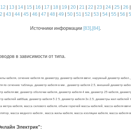
|
12
|
13
|
14
|
15
|
16
|
17
|
18
|
19
|
20
|
21
|
22
|
23
|
24
|
25
|
26
2
|
43
|
44
|
45
|
46
|
47
|
48
|
49
|
50
|
51
|
52
|
53
|
54
|
55
|
56
|
Источники информации
[83],[84]
.
водов в зависимости от типа.
лы кабеля, сечение кабеля по диаметру, диаметр кабеля ввгнг, наружный диаметр кабел, 
беля по сечению таблица, диаметр кабеля в мм , диаметр кабеля 2.5, внешний диаметр каб
тр кабеля ввг, диаметр оболочки кабеля, диаметр кабеля 4 мм, диаметр 25 кабеля, диамет
р кабелей авббшв, диаметр кабеля 5 2 5, диаметр кабеля 3х 2.5, диаметры жил кабелей та
а метра кабеля, масса силового кабеля, объем горючей массы кабелей, масса кабеля ввгнг 
лятор, масса медного кабеля , масса жилы кабеля, масса изоляции кабеля, масса кабеля вв
нлайн Электрик":