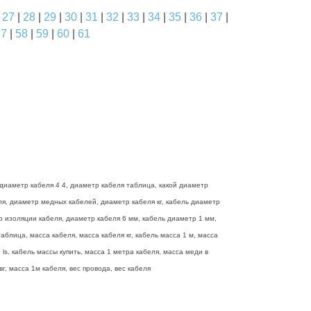
|
27
|
28
|
29
|
30
|
31
|
32
|
33
|
34
|
35
|
36
|
37
|
57
|
58
|
59
|
60
|
61
диаметр кабеля 4 4, диаметр кабеля таблица, какой диаметр
еля, диаметр медных кабелей, диаметр кабеля кг, кабель диаметр
р изоляции кабеля, диаметр кабеля 6 мм, кабель диаметр 1 мм,
блица, масса кабеля, масса кабеля кг, кабель масса 1 м, масса
ls, кабель массы купить, масса 1 метра кабеля, масса меди в
г, масса 1м кабеля, вес провода, вес кабеля