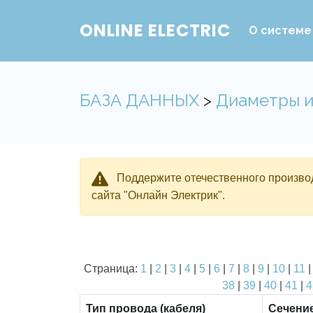
ONLINE ELECTRIC
О системе
БАЗА ДАННЫХ
>
Диаметры и
Поддержите отечественного производ
сайта "Онлайн Электрик".
Страница:
1
|
2
|
3
|
4
|
5
|
6
|
7
|
8
|
9
|
10
|
11
38
|
39
|
40
|
41
|
4
Тип провода (кабеля)
Сечени