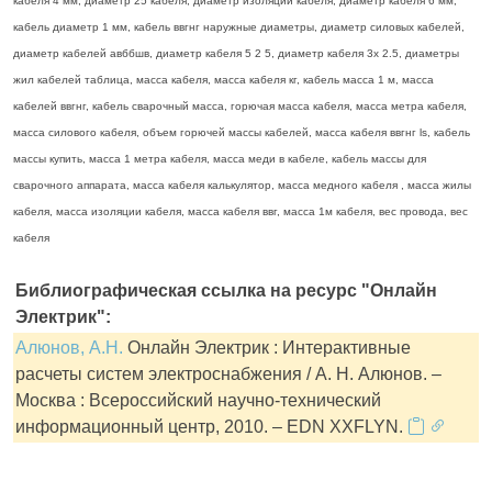
кабеля 4 мм, диаметр 25 кабеля, диаметр изоляции кабеля, диаметр кабеля 6 мм,
кабель диаметр 1 мм, кабель ввгнг наружные диаметры, диаметр силовых кабелей,
диаметр кабелей авббшв, диаметр кабеля 5 2 5, диаметр кабеля 3х 2.5, диаметры
жил кабелей таблица, масса кабеля, масса кабеля кг, кабель масса 1 м, масса
кабелей ввгнг, кабель сварочный масса, горючая масса кабеля, масса метра кабеля,
масса силового кабеля, объем горючей массы кабелей, масса кабеля ввгнг ls, кабель
массы купить, масса 1 метра кабеля, масса меди в кабеле, кабель массы для
сварочного аппарата, масса кабеля калькулятор, масса медного кабеля , масса жилы
кабеля, масса изоляции кабеля, масса кабеля ввг, масса 1м кабеля, вес провода, вес
кабеля
Библиографическая ссылка на ресурс "Онлайн
Электрик":
Алюнов, А.Н.
Онлайн Электрик : Интерактивные
расчеты систем электроснабжения / А. Н. Алюнов. –
Москва : Всероссийский научно-технический
информационный центр, 2010. – EDN XXFLYN.