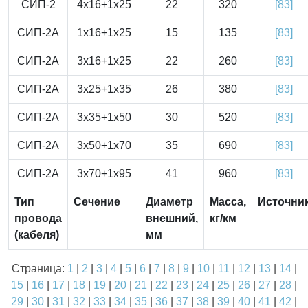
СИП-2
4x16+1x25
22
320
[83]
СИП-2А
1x16+1x25
15
135
[83]
СИП-2А
3x16+1x25
22
260
[83]
СИП-2А
3x25+1x35
26
380
[83]
СИП-2А
3x35+1x50
30
520
[83]
СИП-2А
3x50+1x70
35
690
[83]
СИП-2А
3x70+1x95
41
960
[83]
Тип
Сечение
Диаметр
Масса,
Источни
провода
внешний,
кг/км
(кабеля)
мм
Страница:
1
|
2
|
3
|
4
|
5
|
6
|
7
|
8
|
9
|
10
|
11
|
12
|
13
|
14
|
15
|
16
|
17
|
18
|
19
|
20
|
21
|
22
|
23
|
24
|
25
|
26
|
27
|
28
|
29
|
30
|
31
|
32
|
33
|
34
|
35
|
36
|
37
|
38
|
39
|
40
|
41
|
42
|