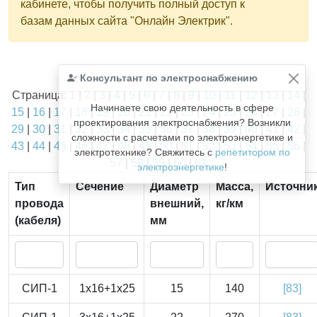
кабинете, чтобы получить полный доступ к
базам данных сайта "Онлайн Электрик".
Найдено
Консультант по электроснабжению
1811
из
1811
записей.
Страница:
1
|
2
|
3
|
4
|
5
|
6
|
7
|
8
|
9
|
10
|
11
|
12
|
13
|
14
|
Начинаете свою деятельность в сфере
15
|
16
|
17
|
18
|
19
|
20
|
21
|
22
|
23
|
24
|
25
|
26
|
27
|
28
|
проектирования электроснабжения? Возникли
29
|
30
|
31
|
32
|
33
|
34
|
35
|
36
|
37
|
38
|
39
|
40
|
41
|
42
|
сложности с расчетами по электроэнергетике и
43
|
44
|
45
|
46
|
47
|
48
|
49
|
50
|
51
|
52
|
53
|
54
|
55
|
56
|
электротехнике? Свяжитесь с
репетитором по
57
|
58
|
59
|
60
|
61
электроэнергетике
!
Тип
Сечение
Диаметр
Масса,
Источни
провода
внешний,
кг/км
(кабеля)
мм
СИП-1
1x16+1x25
15
140
[83]