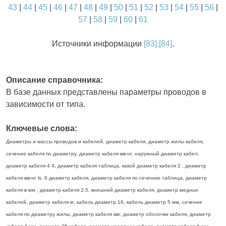
43
|
44
|
45
|
46
|
47
|
48
|
49
|
50
|
51
|
52
|
53
|
54
|
55
|
56
|
57
|
58
|
59
|
60
|
61
Источники информации
[83],[84]
.
Описание справочника:
В базе данных представлены параметры проводов в
зависимости от типа.
Ключевые слова:
Диаметры и массы проводов и кабелей, диаметр кабеля, диаметр жилы кабеля,
сечение кабеля по диаметру, диаметр кабеля ввгнг, наружный диаметр кабел,
диаметр кабеля 4 4, диаметр кабеля таблица, какой диаметр кабеля 2 , диаметр
кабеля ввгнг ls, 6 диаметр кабеля, диаметр кабеля по сечению таблица, диаметр
кабеля в мм , диаметр кабеля 2.5, внешний диаметр кабеля, диаметр медных
кабелей, диаметр кабеля кг, кабель диаметр 16, кабель диаметр 5 мм, сечение
кабеля по диаметру жилы, диаметр кабеля ввг, диаметр оболочки кабеля, диаметр