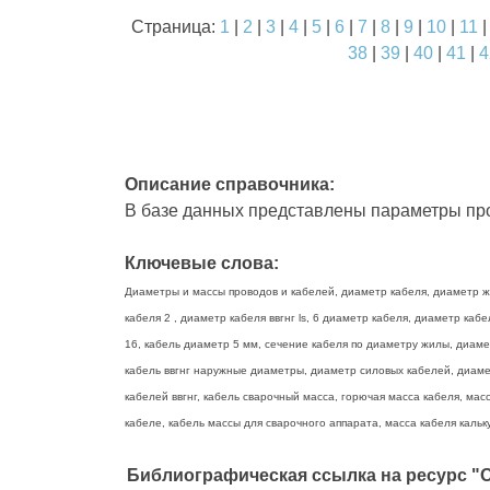
Страница:
1
|
2
|
3
|
4
|
5
|
6
|
7
|
8
|
9
|
10
|
11
38
|
39
|
40
|
41
|
4
Описание справочника:
В базе данных представлены параметры про
Ключевые слова:
Диаметры и массы проводов и кабелей, диаметр кабеля, диаметр жи
кабеля 2 , диаметр кабеля ввгнг ls, 6 диаметр кабеля, диаметр ка
16, кабель диаметр 5 мм, сечение кабеля по диаметру жилы, диаме
кабель ввгнг наружные диаметры, диаметр силовых кабелей, диамет
кабелей ввгнг, кабель сварочный масса, горючая масса кабеля, масс
кабеле, кабель массы для сварочного аппарата, масса кабеля кальку
Библиографическая ссылка на ресурс "О