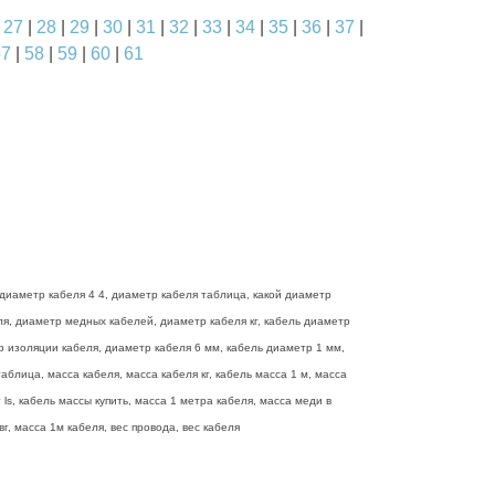
|
27
|
28
|
29
|
30
|
31
|
32
|
33
|
34
|
35
|
36
|
37
|
57
|
58
|
59
|
60
|
61
диаметр кабеля 4 4, диаметр кабеля таблица, какой диаметр
еля, диаметр медных кабелей, диаметр кабеля кг, кабель диаметр
р изоляции кабеля, диаметр кабеля 6 мм, кабель диаметр 1 мм,
блица, масса кабеля, масса кабеля кг, кабель масса 1 м, масса
ls, кабель массы купить, масса 1 метра кабеля, масса меди в
г, масса 1м кабеля, вес провода, вес кабеля