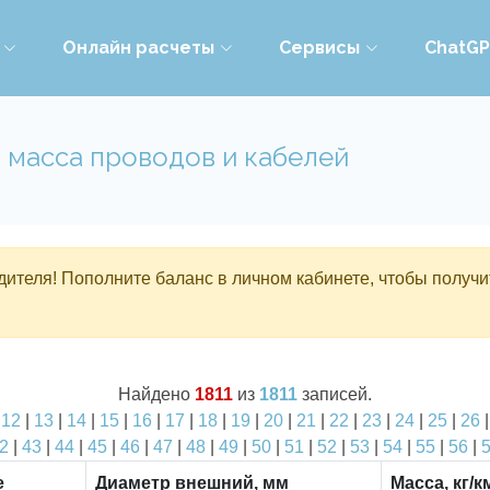
Онлайн расчеты
Сервисы
ChatG
 масса проводов и кабелей
ителя! Пополните баланс в личном кабинете, чтобы получи
Найдено
1811
из
1811
записей.
|
12
|
13
|
14
|
15
|
16
|
17
|
18
|
19
|
20
|
21
|
22
|
23
|
24
|
25
|
26
2
|
43
|
44
|
45
|
46
|
47
|
48
|
49
|
50
|
51
|
52
|
53
|
54
|
55
|
56
|
е
Диаметр внешний, мм
Масса, кг/к