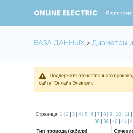
ONLINE ELECTRIC
О системе
БАЗА ДАННЫХ
>
Диаметры и
Поддержите отечественного производ
сайта "Онлайн Электрик".
Страница:
1
|
2
|
3
|
4
|
5
|
6
|
7
|
8
|
9
|
10
|
11
38
|
39
|
40
|
41
|
4
Тип провода (кабеля)
Сечени