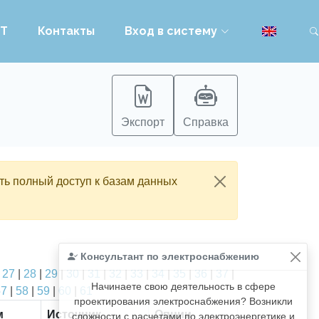
PT
Контакты
Вход в систему
Экспорт
Справка
ть полный доступ к базам данных
Консультант по электроснабжению
|
27
|
28
|
29
|
30
|
31
|
32
|
33
|
34
|
35
|
36
|
37
|
Начинаете свою деятельность в сфере
57
|
58
|
59
|
60
|
61
проектирования электроснабжения? Возникли
м
Источник
Опции
сложности с расчетами по электроэнергетике и