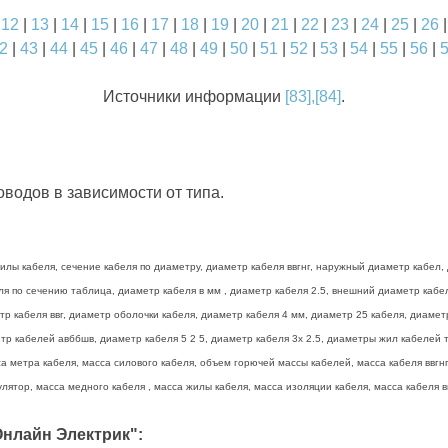
|
12
|
13
|
14
|
15
|
16
|
17
|
18
|
19
|
20
|
21
|
22
|
23
|
24
|
25
|
26
2
|
43
|
44
|
45
|
46
|
47
|
48
|
49
|
50
|
51
|
52
|
53
|
54
|
55
|
56
|
Источники информации
[83],[84]
.
водов в зависимости от типа.
лы кабеля, сечение кабеля по диаметру, диаметр кабеля ввгнг, наружный диаметр кабел, 
беля по сечению таблица, диаметр кабеля в мм , диаметр кабеля 2.5, внешний диаметр каб
тр кабеля ввг, диаметр оболочки кабеля, диаметр кабеля 4 мм, диаметр 25 кабеля, диамет
р кабелей авббшв, диаметр кабеля 5 2 5, диаметр кабеля 3х 2.5, диаметры жил кабелей та
а метра кабеля, масса силового кабеля, объем горючей массы кабелей, масса кабеля ввгнг 
лятор, масса медного кабеля , масса жилы кабеля, масса изоляции кабеля, масса кабеля вв
нлайн Электрик":