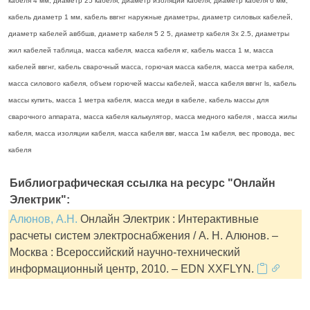
кабеля 4 мм, диаметр 25 кабеля, диаметр изоляции кабеля, диаметр кабеля 6 мм,
кабель диаметр 1 мм, кабель ввгнг наружные диаметры, диаметр силовых кабелей,
диаметр кабелей авббшв, диаметр кабеля 5 2 5, диаметр кабеля 3х 2.5, диаметры
жил кабелей таблица, масса кабеля, масса кабеля кг, кабель масса 1 м, масса
кабелей ввгнг, кабель сварочный масса, горючая масса кабеля, масса метра кабеля,
масса силового кабеля, объем горючей массы кабелей, масса кабеля ввгнг ls, кабель
массы купить, масса 1 метра кабеля, масса меди в кабеле, кабель массы для
сварочного аппарата, масса кабеля калькулятор, масса медного кабеля , масса жилы
кабеля, масса изоляции кабеля, масса кабеля ввг, масса 1м кабеля, вес провода, вес
кабеля
Библиографическая ссылка на ресурс "Онлайн
Электрик":
Алюнов, А.Н.
Онлайн Электрик : Интерактивные
расчеты систем электроснабжения / А. Н. Алюнов. –
Москва : Всероссийский научно-технический
информационный центр, 2010. – EDN XXFLYN.