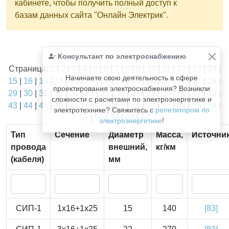
кабинете, чтобы получить полный доступ к
базам данных сайта "Онлайн Электрик".
Найдено
Консультант по электроснабжению
1811
из
1811
записей.
Страница:
1
|
2
|
3
|
4
|
5
|
6
|
7
|
8
|
9
|
10
|
11
|
12
|
13
|
14
|
Начинаете свою деятельность в сфере
15
|
16
|
17
|
18
|
19
|
20
|
21
|
22
|
23
|
24
|
25
|
26
|
27
|
28
|
проектирования электроснабжения? Возникли
29
|
30
|
31
|
32
|
33
|
34
|
35
|
36
|
37
|
38
|
39
|
40
|
41
|
42
|
сложности с расчетами по электроэнергетике и
43
|
44
|
45
|
46
|
47
|
48
|
49
|
50
|
51
|
52
|
53
|
54
|
55
|
56
|
электротехнике? Свяжитесь с
репетитором по
57
|
58
|
59
|
60
|
61
электроэнергетике
!
Тип
Сечение
Диаметр
Масса,
Источни
провода
внешний,
кг/км
(кабеля)
мм
СИП-1
1x16+1x25
15
140
[83]