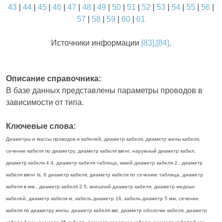
43
|
44
|
45
|
46
|
47
|
48
|
49
|
50
|
51
|
52
|
53
|
54
|
55
|
56
|
57
|
58
|
59
|
60
|
61
Источники информации
[83],[84]
.
Описание справочника:
В базе данных представлены параметры проводов в
зависимости от типа.
Ключевые слова:
Диаметры и массы проводов и кабелей, диаметр кабеля, диаметр жилы кабеля,
сечение кабеля по диаметру, диаметр кабеля ввгнг, наружный диаметр кабел,
диаметр кабеля 4 4, диаметр кабеля таблица, какой диаметр кабеля 2 , диаметр
кабеля ввгнг ls, 6 диаметр кабеля, диаметр кабеля по сечению таблица, диаметр
кабеля в мм , диаметр кабеля 2.5, внешний диаметр кабеля, диаметр медных
кабелей, диаметр кабеля кг, кабель диаметр 16, кабель диаметр 5 мм, сечение
кабеля по диаметру жилы, диаметр кабеля ввг, диаметр оболочки кабеля, диаметр