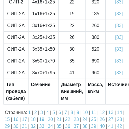
СИП-2
4x16+1x25
22
320
[83]
СИП-2А
1x16+1x25
15
135
[83]
СИП-2А
3x16+1x25
22
260
[83]
СИП-2А
3x25+1x35
26
380
[83]
СИП-2А
3x35+1x50
30
520
[83]
СИП-2А
3x50+1x70
35
690
[83]
СИП-2А
3x70+1x95
41
960
[83]
Тип
Сечение
Диаметр
Масса,
Источни
провода
внешний,
кг/км
(кабеля)
мм
Страница:
1
|
2
|
3
|
4
|
5
|
6
|
7
|
8
|
9
|
10
|
11
|
12
|
13
|
14
|
15
|
16
|
17
|
18
|
19
|
20
|
21
|
22
|
23
|
24
|
25
|
26
|
27
|
28
|
29
|
30
|
31
|
32
|
33
|
34
|
35
|
36
|
37
|
38
|
39
|
40
|
41
|
42
|