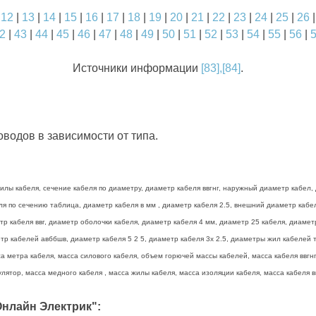
|
12
|
13
|
14
|
15
|
16
|
17
|
18
|
19
|
20
|
21
|
22
|
23
|
24
|
25
|
26
2
|
43
|
44
|
45
|
46
|
47
|
48
|
49
|
50
|
51
|
52
|
53
|
54
|
55
|
56
|
Источники информации
[83],[84]
.
водов в зависимости от типа.
лы кабеля, сечение кабеля по диаметру, диаметр кабеля ввгнг, наружный диаметр кабел, 
беля по сечению таблица, диаметр кабеля в мм , диаметр кабеля 2.5, внешний диаметр каб
тр кабеля ввг, диаметр оболочки кабеля, диаметр кабеля 4 мм, диаметр 25 кабеля, диамет
р кабелей авббшв, диаметр кабеля 5 2 5, диаметр кабеля 3х 2.5, диаметры жил кабелей та
а метра кабеля, масса силового кабеля, объем горючей массы кабелей, масса кабеля ввгнг 
лятор, масса медного кабеля , масса жилы кабеля, масса изоляции кабеля, масса кабеля вв
нлайн Электрик":