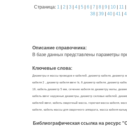
Страница:
1
|
2
|
3
|
4
|
5
|
6
|
7
|
8
|
9
|
10
|
11
38
|
39
|
40
|
41
|
4
Описание справочника:
В базе данных представлены параметры про
Ключевые слова:
Диаметры и массы проводов и кабелей, диаметр кабеля, диаметр жи
кабеля 2 , диаметр кабеля ввгнг ls, 6 диаметр кабеля, диаметр ка
16, кабель диаметр 5 мм, сечение кабеля по диаметру жилы, диаме
кабель ввгнг наружные диаметры, диаметр силовых кабелей, диамет
кабелей ввгнг, кабель сварочный масса, горючая масса кабеля, масс
кабеле, кабель массы для сварочного аппарата, масса кабеля кальку
Библиографическая ссылка на ресурс "О