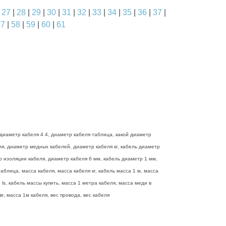
|
27
|
28
|
29
|
30
|
31
|
32
|
33
|
34
|
35
|
36
|
37
|
57
|
58
|
59
|
60
|
61
диаметр кабеля 4 4, диаметр кабеля таблица, какой диаметр
еля, диаметр медных кабелей, диаметр кабеля кг, кабель диаметр
р изоляции кабеля, диаметр кабеля 6 мм, кабель диаметр 1 мм,
блица, масса кабеля, масса кабеля кг, кабель масса 1 м, масса
ls, кабель массы купить, масса 1 метра кабеля, масса меди в
г, масса 1м кабеля, вес провода, вес кабеля