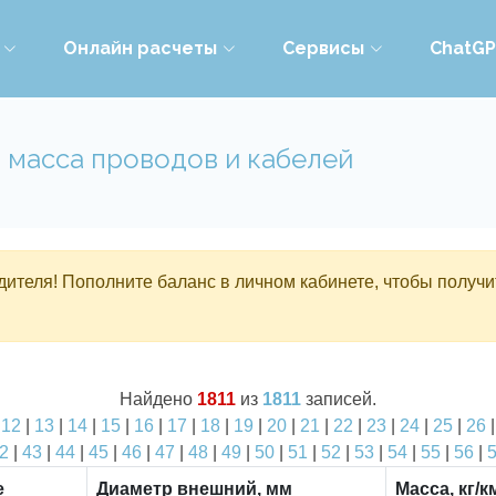
Онлайн расчеты
Сервисы
ChatG
 масса проводов и кабелей
ителя! Пополните баланс в личном кабинете, чтобы получи
Найдено
1811
из
1811
записей.
|
12
|
13
|
14
|
15
|
16
|
17
|
18
|
19
|
20
|
21
|
22
|
23
|
24
|
25
|
26
2
|
43
|
44
|
45
|
46
|
47
|
48
|
49
|
50
|
51
|
52
|
53
|
54
|
55
|
56
|
е
Диаметр внешний, мм
Масса, кг/к