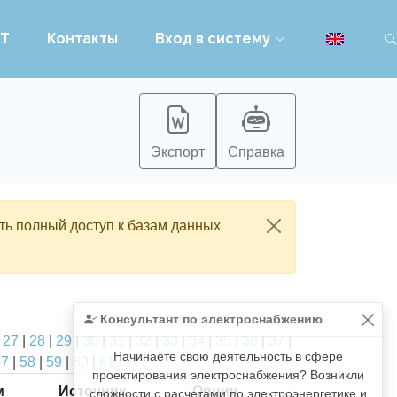
PT
Контакты
Вход в систему
Экспорт
Справка
ть полный доступ к базам данных
Консультант по электроснабжению
|
27
|
28
|
29
|
30
|
31
|
32
|
33
|
34
|
35
|
36
|
37
|
Начинаете свою деятельность в сфере
57
|
58
|
59
|
60
|
61
проектирования электроснабжения? Возникли
м
Источник
Опции
сложности с расчетами по электроэнергетике и