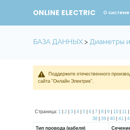
ONLINE ELECTRIC
О системе
БАЗА ДАННЫХ
>
Диаметры и
Поддержите отечественного производ
сайта "Онлайн Электрик".
Страница:
1
|
2
|
3
|
4
|
5
|
6
|
7
|
8
|
9
|
10
|
11
38
|
39
|
40
|
41
|
4
Тип провода (кабеля)
Сечени