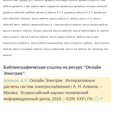
кабеля 4 мм, диаметр 25 кабеля, диаметр изоляции кабеля, диаметр кабеля 6 мм,
кабель диаметр 1 мм, кабель ввгнг наружные диаметры, диаметр силовых кабелей,
диаметр кабелей авббшв, диаметр кабеля 5 2 5, диаметр кабеля 3х 2.5, диаметры
жил кабелей таблица, масса кабеля, масса кабеля кг, кабель масса 1 м, масса
кабелей ввгнг, кабель сварочный масса, горючая масса кабеля, масса метра кабеля,
масса силового кабеля, объем горючей массы кабелей, масса кабеля ввгнг ls, кабель
массы купить, масса 1 метра кабеля, масса меди в кабеле, кабель массы для
сварочного аппарата, масса кабеля калькулятор, масса медного кабеля , масса жилы
кабеля, масса изоляции кабеля, масса кабеля ввг, масса 1м кабеля, вес провода, вес
кабеля
Библиографическая ссылка на ресурс "Онлайн
Электрик":
Алюнов, А.Н.
Онлайн Электрик : Интерактивные
расчеты систем электроснабжения / А. Н. Алюнов. –
Москва : Всероссийский научно-технический
информационный центр, 2010. – EDN XXFLYN.