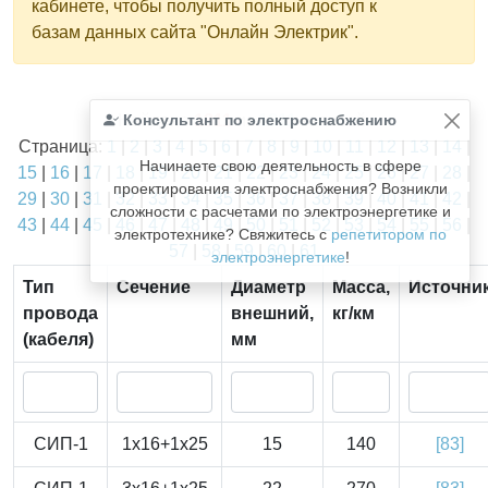
кабинете, чтобы получить полный доступ к
базам данных сайта "Онлайн Электрик".
Найдено
Консультант по электроснабжению
1811
из
1811
записей.
Страница:
1
|
2
|
3
|
4
|
5
|
6
|
7
|
8
|
9
|
10
|
11
|
12
|
13
|
14
|
Начинаете свою деятельность в сфере
15
|
16
|
17
|
18
|
19
|
20
|
21
|
22
|
23
|
24
|
25
|
26
|
27
|
28
|
проектирования электроснабжения? Возникли
29
|
30
|
31
|
32
|
33
|
34
|
35
|
36
|
37
|
38
|
39
|
40
|
41
|
42
|
сложности с расчетами по электроэнергетике и
43
|
44
|
45
|
46
|
47
|
48
|
49
|
50
|
51
|
52
|
53
|
54
|
55
|
56
|
электротехнике? Свяжитесь с
репетитором по
57
|
58
|
59
|
60
|
61
электроэнергетике
!
Тип
Сечение
Диаметр
Масса,
Источни
провода
внешний,
кг/км
(кабеля)
мм
СИП-1
1x16+1x25
15
140
[83]