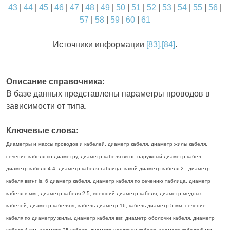
43
|
44
|
45
|
46
|
47
|
48
|
49
|
50
|
51
|
52
|
53
|
54
|
55
|
56
|
57
|
58
|
59
|
60
|
61
Источники информации
[83],[84]
.
Описание справочника:
В базе данных представлены параметры проводов в
зависимости от типа.
Ключевые слова:
Диаметры и массы проводов и кабелей, диаметр кабеля, диаметр жилы кабеля,
сечение кабеля по диаметру, диаметр кабеля ввгнг, наружный диаметр кабел,
диаметр кабеля 4 4, диаметр кабеля таблица, какой диаметр кабеля 2 , диаметр
кабеля ввгнг ls, 6 диаметр кабеля, диаметр кабеля по сечению таблица, диаметр
кабеля в мм , диаметр кабеля 2.5, внешний диаметр кабеля, диаметр медных
кабелей, диаметр кабеля кг, кабель диаметр 16, кабель диаметр 5 мм, сечение
кабеля по диаметру жилы, диаметр кабеля ввг, диаметр оболочки кабеля, диаметр