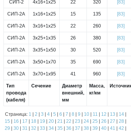
СИП-2
4x16+1x25
22
320
[83]
СИП-2А
1x16+1x25
15
135
[83]
СИП-2А
3x16+1x25
22
260
[83]
СИП-2А
3x25+1x35
26
380
[83]
СИП-2А
3x35+1x50
30
520
[83]
СИП-2А
3x50+1x70
35
690
[83]
СИП-2А
3x70+1x95
41
960
[83]
Тип
Сечение
Диаметр
Масса,
Источни
провода
внешний,
кг/км
(кабеля)
мм
Страница:
1
|
2
|
3
|
4
|
5
|
6
|
7
|
8
|
9
|
10
|
11
|
12
|
13
|
14
|
15
|
16
|
17
|
18
|
19
|
20
|
21
|
22
|
23
|
24
|
25
|
26
|
27
|
28
|
29
|
30
|
31
|
32
|
33
|
34
|
35
|
36
|
37
|
38
|
39
|
40
|
41
|
42
|