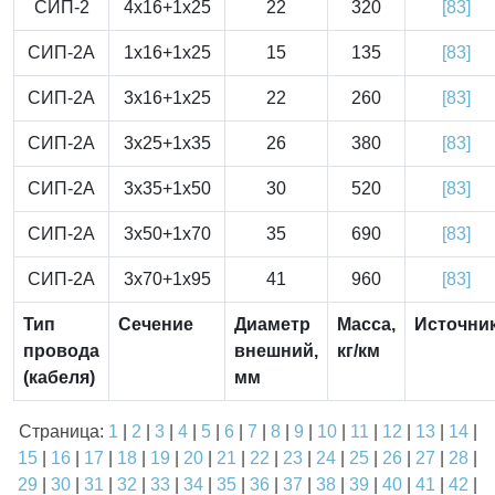
СИП-2
4x16+1x25
22
320
[83]
СИП-2А
1x16+1x25
15
135
[83]
СИП-2А
3x16+1x25
22
260
[83]
СИП-2А
3x25+1x35
26
380
[83]
СИП-2А
3x35+1x50
30
520
[83]
СИП-2А
3x50+1x70
35
690
[83]
СИП-2А
3x70+1x95
41
960
[83]
Тип
Сечение
Диаметр
Масса,
Источни
провода
внешний,
кг/км
(кабеля)
мм
Страница:
1
|
2
|
3
|
4
|
5
|
6
|
7
|
8
|
9
|
10
|
11
|
12
|
13
|
14
|
15
|
16
|
17
|
18
|
19
|
20
|
21
|
22
|
23
|
24
|
25
|
26
|
27
|
28
|
29
|
30
|
31
|
32
|
33
|
34
|
35
|
36
|
37
|
38
|
39
|
40
|
41
|
42
|