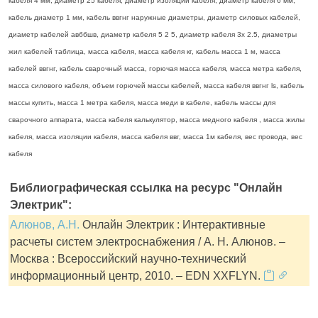
кабеля 4 мм, диаметр 25 кабеля, диаметр изоляции кабеля, диаметр кабеля 6 мм,
кабель диаметр 1 мм, кабель ввгнг наружные диаметры, диаметр силовых кабелей,
диаметр кабелей авббшв, диаметр кабеля 5 2 5, диаметр кабеля 3х 2.5, диаметры
жил кабелей таблица, масса кабеля, масса кабеля кг, кабель масса 1 м, масса
кабелей ввгнг, кабель сварочный масса, горючая масса кабеля, масса метра кабеля,
масса силового кабеля, объем горючей массы кабелей, масса кабеля ввгнг ls, кабель
массы купить, масса 1 метра кабеля, масса меди в кабеле, кабель массы для
сварочного аппарата, масса кабеля калькулятор, масса медного кабеля , масса жилы
кабеля, масса изоляции кабеля, масса кабеля ввг, масса 1м кабеля, вес провода, вес
кабеля
Библиографическая ссылка на ресурс "Онлайн
Электрик":
Алюнов, А.Н.
Онлайн Электрик : Интерактивные
расчеты систем электроснабжения / А. Н. Алюнов. –
Москва : Всероссийский научно-технический
информационный центр, 2010. – EDN XXFLYN.