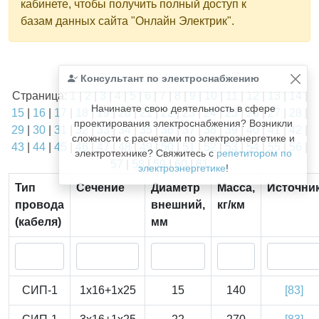
кабинете, чтобы получить полный доступ к
базам данных сайта "Онлайн Электрик".
Найдено
Консультант по электроснабжению
1811
из
1811
записей.
Страница:
1
|
2
|
3
|
4
|
5
|
6
|
7
|
8
|
9
|
10
|
11
|
12
|
13
|
14
|
Начинаете свою деятельность в сфере
15
|
16
|
17
|
18
|
19
|
20
|
21
|
22
|
23
|
24
|
25
|
26
|
27
|
28
|
проектирования электроснабжения? Возникли
29
|
30
|
31
|
32
|
33
|
34
|
35
|
36
|
37
|
38
|
39
|
40
|
41
|
42
|
сложности с расчетами по электроэнергетике и
43
|
44
|
45
|
46
|
47
|
48
|
49
|
50
|
51
|
52
|
53
|
54
|
55
|
56
|
электротехнике? Свяжитесь с
репетитором по
57
|
58
|
59
|
60
|
61
электроэнергетике
!
Тип
Сечение
Диаметр
Масса,
Источни
провода
внешний,
кг/км
(кабеля)
мм
СИП-1
1x16+1x25
15
140
[83]