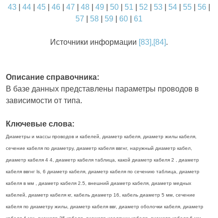
43
|
44
|
45
|
46
|
47
|
48
|
49
|
50
|
51
|
52
|
53
|
54
|
55
|
56
|
57
|
58
|
59
|
60
|
61
Источники информации
[83],[84]
.
Описание справочника:
В базе данных представлены параметры проводов в
зависимости от типа.
Ключевые слова:
Диаметры и массы проводов и кабелей, диаметр кабеля, диаметр жилы кабеля,
сечение кабеля по диаметру, диаметр кабеля ввгнг, наружный диаметр кабел,
диаметр кабеля 4 4, диаметр кабеля таблица, какой диаметр кабеля 2 , диаметр
кабеля ввгнг ls, 6 диаметр кабеля, диаметр кабеля по сечению таблица, диаметр
кабеля в мм , диаметр кабеля 2.5, внешний диаметр кабеля, диаметр медных
кабелей, диаметр кабеля кг, кабель диаметр 16, кабель диаметр 5 мм, сечение
кабеля по диаметру жилы, диаметр кабеля ввг, диаметр оболочки кабеля, диаметр