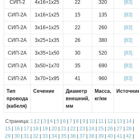
СИП-2
4x16+1x25
22
320
[83]
СИП-2А
1x16+1x25
15
135
[83]
СИП-2А
3x16+1x25
22
260
[83]
СИП-2А
3x25+1x35
26
380
[83]
СИП-2А
3x35+1x50
30
520
[83]
СИП-2А
3x50+1x70
35
690
[83]
СИП-2А
3x70+1x95
41
960
[83]
Тип
Сечение
Диаметр
Масса,
Источни
провода
внешний,
кг/км
(кабеля)
мм
Страница:
1
|
2
|
3
|
4
|
5
|
6
|
7
|
8
|
9
|
10
|
11
|
12
|
13
|
14
|
15
|
16
|
17
|
18
|
19
|
20
|
21
|
22
|
23
|
24
|
25
|
26
|
27
|
28
|
29
|
30
|
31
|
32
|
33
|
34
|
35
|
36
|
37
|
38
|
39
|
40
|
41
|
42
|