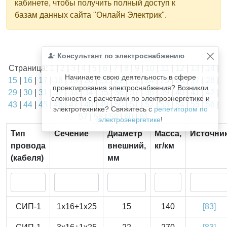
кабинете, чтобы получить полный доступ к
базам данных сайта "Онлайн Электрик".
Найдено
Консультант по электроснабжению
1811
из
1811
записей.
Страница:
1
|
2
|
3
|
4
|
5
|
6
|
7
|
8
|
9
|
10
|
11
|
12
|
13
|
14
|
Начинаете свою деятельность в сфере
15
|
16
|
17
|
18
|
19
|
20
|
21
|
22
|
23
|
24
|
25
|
26
|
27
|
28
|
проектирования электроснабжения? Возникли
29
|
30
|
31
|
32
|
33
|
34
|
35
|
36
|
37
|
38
|
39
|
40
|
41
|
42
|
сложности с расчетами по электроэнергетике и
43
|
44
|
45
|
46
|
47
|
48
|
49
|
50
|
51
|
52
|
53
|
54
|
55
|
56
|
электротехнике? Свяжитесь с
репетитором по
57
|
58
|
59
|
60
|
61
электроэнергетике
!
Тип
Сечение
Диаметр
Масса,
Источни
провода
внешний,
кг/км
(кабеля)
мм
СИП-1
1x16+1x25
15
140
[83]