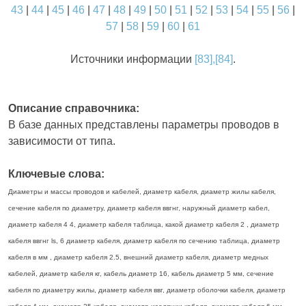
43
|
44
|
45
|
46
|
47
|
48
|
49
|
50
|
51
|
52
|
53
|
54
|
55
|
56
|
57
|
58
|
59
|
60
|
61
Источники информации
[83],[84]
.
Описание справочника:
В базе данных представлены параметры проводов в
зависимости от типа.
Ключевые слова:
Диаметры и массы проводов и кабелей, диаметр кабеля, диаметр жилы кабеля,
сечение кабеля по диаметру, диаметр кабеля ввгнг, наружный диаметр кабел,
диаметр кабеля 4 4, диаметр кабеля таблица, какой диаметр кабеля 2 , диаметр
кабеля ввгнг ls, 6 диаметр кабеля, диаметр кабеля по сечению таблица, диаметр
кабеля в мм , диаметр кабеля 2.5, внешний диаметр кабеля, диаметр медных
кабелей, диаметр кабеля кг, кабель диаметр 16, кабель диаметр 5 мм, сечение
кабеля по диаметру жилы, диаметр кабеля ввг, диаметр оболочки кабеля, диаметр