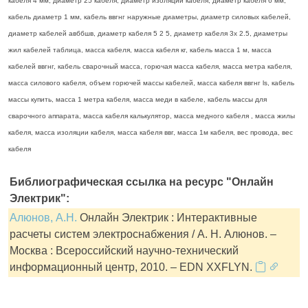
кабеля 4 мм, диаметр 25 кабеля, диаметр изоляции кабеля, диаметр кабеля 6 мм,
кабель диаметр 1 мм, кабель ввгнг наружные диаметры, диаметр силовых кабелей,
диаметр кабелей авббшв, диаметр кабеля 5 2 5, диаметр кабеля 3х 2.5, диаметры
жил кабелей таблица, масса кабеля, масса кабеля кг, кабель масса 1 м, масса
кабелей ввгнг, кабель сварочный масса, горючая масса кабеля, масса метра кабеля,
масса силового кабеля, объем горючей массы кабелей, масса кабеля ввгнг ls, кабель
массы купить, масса 1 метра кабеля, масса меди в кабеле, кабель массы для
сварочного аппарата, масса кабеля калькулятор, масса медного кабеля , масса жилы
кабеля, масса изоляции кабеля, масса кабеля ввг, масса 1м кабеля, вес провода, вес
кабеля
Библиографическая ссылка на ресурс "Онлайн
Электрик":
Алюнов, А.Н.
Онлайн Электрик : Интерактивные
расчеты систем электроснабжения / А. Н. Алюнов. –
Москва : Всероссийский научно-технический
информационный центр, 2010. – EDN XXFLYN.