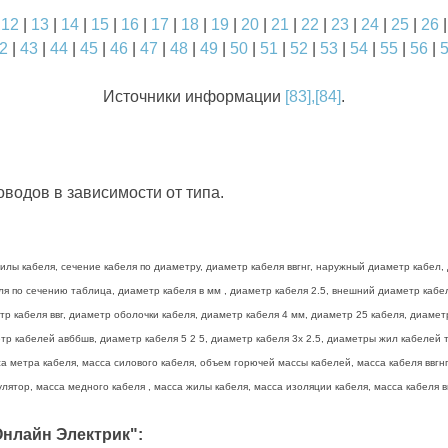
|
12
|
13
|
14
|
15
|
16
|
17
|
18
|
19
|
20
|
21
|
22
|
23
|
24
|
25
|
26
2
|
43
|
44
|
45
|
46
|
47
|
48
|
49
|
50
|
51
|
52
|
53
|
54
|
55
|
56
|
Источники информации
[83],[84]
.
водов в зависимости от типа.
лы кабеля, сечение кабеля по диаметру, диаметр кабеля ввгнг, наружный диаметр кабел, 
беля по сечению таблица, диаметр кабеля в мм , диаметр кабеля 2.5, внешний диаметр каб
тр кабеля ввг, диаметр оболочки кабеля, диаметр кабеля 4 мм, диаметр 25 кабеля, диамет
р кабелей авббшв, диаметр кабеля 5 2 5, диаметр кабеля 3х 2.5, диаметры жил кабелей та
а метра кабеля, масса силового кабеля, объем горючей массы кабелей, масса кабеля ввгнг 
лятор, масса медного кабеля , масса жилы кабеля, масса изоляции кабеля, масса кабеля вв
нлайн Электрик":