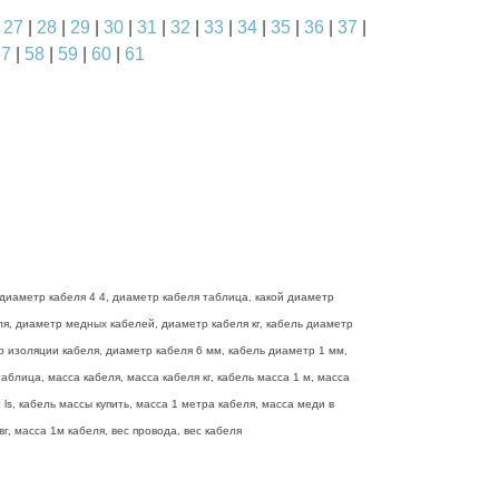
|
27
|
28
|
29
|
30
|
31
|
32
|
33
|
34
|
35
|
36
|
37
|
57
|
58
|
59
|
60
|
61
диаметр кабеля 4 4, диаметр кабеля таблица, какой диаметр
еля, диаметр медных кабелей, диаметр кабеля кг, кабель диаметр
р изоляции кабеля, диаметр кабеля 6 мм, кабель диаметр 1 мм,
блица, масса кабеля, масса кабеля кг, кабель масса 1 м, масса
ls, кабель массы купить, масса 1 метра кабеля, масса меди в
г, масса 1м кабеля, вес провода, вес кабеля