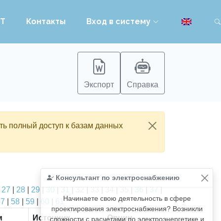
PT
Контакты
Вход в систему
Экспорт
Справка
ть полный доступ к базам данных
Консультант по электроснабжению
|
27
|
28
|
29
|
30
|
31
|
32
|
33
|
34
|
35
|
36
|
37
|
Начинаете свою деятельность в сфере
57
|
58
|
59
|
60
|
61
проектирования электроснабжения? Возникли
м
Источник
Опции
сложности с расчетами по электроэнергетике и