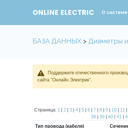
ONLINE ELECTRIC
О системе
БАЗА ДАННЫХ
>
Диаметры и
Поддержите отечественного производ
сайта "Онлайн Электрик".
Страница:
1
|
2
|
3
|
4
|
5
|
6
|
7
|
8
|
9
|
10
|
11
38
|
39
|
40
|
41
|
4
Тип провода (кабеля)
Сечени