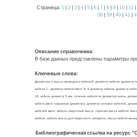
Страница:
1
|
2
|
3
|
4
|
5
|
6
|
7
|
8
|
9
|
10
|
11
38
|
39
|
40
|
41
|
4
Описание справочника:
В базе данных представлены параметры про
Ключевые слова:
Диаметры и массы проводов и кабелей, диаметр кабеля, диаметр жи
кабеля 2 , диаметр кабеля ввгнг ls, 6 диаметр кабеля, диаметр ка
16, кабель диаметр 5 мм, сечение кабеля по диаметру жилы, диаме
кабель ввгнг наружные диаметры, диаметр силовых кабелей, диамет
кабелей ввгнг, кабель сварочный масса, горючая масса кабеля, масс
кабеле, кабель массы для сварочного аппарата, масса кабеля кальку
Библиографическая ссылка на ресурс "О