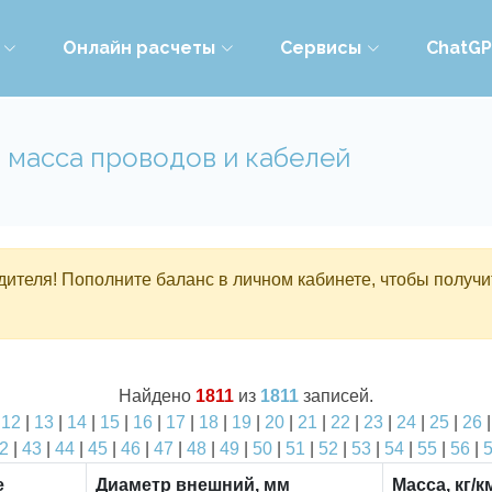
Онлайн расчеты
Сервисы
ChatG
 масса проводов и кабелей
ителя! Пополните баланс в личном кабинете, чтобы получи
Найдено
1811
из
1811
записей.
|
12
|
13
|
14
|
15
|
16
|
17
|
18
|
19
|
20
|
21
|
22
|
23
|
24
|
25
|
26
2
|
43
|
44
|
45
|
46
|
47
|
48
|
49
|
50
|
51
|
52
|
53
|
54
|
55
|
56
|
е
Диаметр внешний, мм
Масса, кг/к