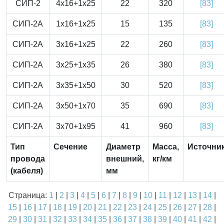
СИП-2
4x16+1x25
22
320
[83]
СИП-2А
1x16+1x25
15
135
[83]
СИП-2А
3x16+1x25
22
260
[83]
СИП-2А
3x25+1x35
26
380
[83]
СИП-2А
3x35+1x50
30
520
[83]
СИП-2А
3x50+1x70
35
690
[83]
СИП-2А
3x70+1x95
41
960
[83]
Тип
Сечение
Диаметр
Масса,
Источни
провода
внешний,
кг/км
(кабеля)
мм
Страница:
1
|
2
|
3
|
4
|
5
|
6
|
7
|
8
|
9
|
10
|
11
|
12
|
13
|
14
|
15
|
16
|
17
|
18
|
19
|
20
|
21
|
22
|
23
|
24
|
25
|
26
|
27
|
28
|
29
|
30
|
31
|
32
|
33
|
34
|
35
|
36
|
37
|
38
|
39
|
40
|
41
|
42
|