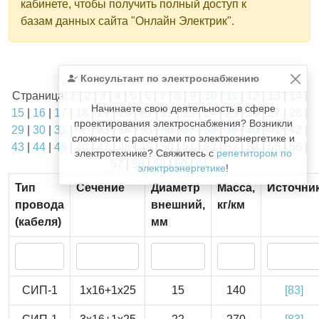
кабинете, чтобы получить полный доступ к
базам данных сайта "Онлайн Электрик".
Найдено
Консультант по электроснабжению
1811
из
1811
записей.
Страница:
1
|
2
|
3
|
4
|
5
|
6
|
7
|
8
|
9
|
10
|
11
|
12
|
13
|
14
|
Начинаете свою деятельность в сфере
15
|
16
|
17
|
18
|
19
|
20
|
21
|
22
|
23
|
24
|
25
|
26
|
27
|
28
|
проектирования электроснабжения? Возникли
29
|
30
|
31
|
32
|
33
|
34
|
35
|
36
|
37
|
38
|
39
|
40
|
41
|
42
|
сложности с расчетами по электроэнергетике и
43
|
44
|
45
|
46
|
47
|
48
|
49
|
50
|
51
|
52
|
53
|
54
|
55
|
56
|
электротехнике? Свяжитесь с
репетитором по
57
|
58
|
59
|
60
|
61
электроэнергетике
!
Тип
Сечение
Диаметр
Масса,
Источни
провода
внешний,
кг/км
(кабеля)
мм
СИП-1
1x16+1x25
15
140
[83]