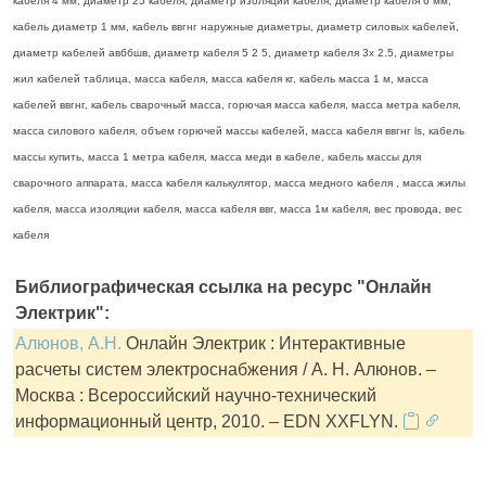
кабеля 4 мм, диаметр 25 кабеля, диаметр изоляции кабеля, диаметр кабеля 6 мм,
кабель диаметр 1 мм, кабель ввгнг наружные диаметры, диаметр силовых кабелей,
диаметр кабелей авббшв, диаметр кабеля 5 2 5, диаметр кабеля 3х 2.5, диаметры
жил кабелей таблица, масса кабеля, масса кабеля кг, кабель масса 1 м, масса
кабелей ввгнг, кабель сварочный масса, горючая масса кабеля, масса метра кабеля,
масса силового кабеля, объем горючей массы кабелей, масса кабеля ввгнг ls, кабель
массы купить, масса 1 метра кабеля, масса меди в кабеле, кабель массы для
сварочного аппарата, масса кабеля калькулятор, масса медного кабеля , масса жилы
кабеля, масса изоляции кабеля, масса кабеля ввг, масса 1м кабеля, вес провода, вес
кабеля
Библиографическая ссылка на ресурс "Онлайн
Электрик":
Алюнов, А.Н.
Онлайн Электрик : Интерактивные
расчеты систем электроснабжения / А. Н. Алюнов. –
Москва : Всероссийский научно-технический
информационный центр, 2010. – EDN XXFLYN.