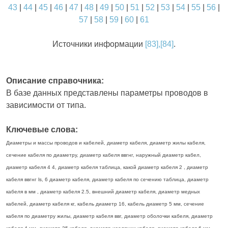
43
|
44
|
45
|
46
|
47
|
48
|
49
|
50
|
51
|
52
|
53
|
54
|
55
|
56
|
57
|
58
|
59
|
60
|
61
Источники информации
[83],[84]
.
Описание справочника:
В базе данных представлены параметры проводов в
зависимости от типа.
Ключевые слова:
Диаметры и массы проводов и кабелей, диаметр кабеля, диаметр жилы кабеля,
сечение кабеля по диаметру, диаметр кабеля ввгнг, наружный диаметр кабел,
диаметр кабеля 4 4, диаметр кабеля таблица, какой диаметр кабеля 2 , диаметр
кабеля ввгнг ls, 6 диаметр кабеля, диаметр кабеля по сечению таблица, диаметр
кабеля в мм , диаметр кабеля 2.5, внешний диаметр кабеля, диаметр медных
кабелей, диаметр кабеля кг, кабель диаметр 16, кабель диаметр 5 мм, сечение
кабеля по диаметру жилы, диаметр кабеля ввг, диаметр оболочки кабеля, диаметр