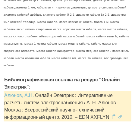
кабеля 4 мм, диаметр 25 кабеля, диаметр изоляции кабеля, диаметр кабеля 6 мм,
кабель диаметр 1 мм, кабель ввгнг наружные диаметры, диаметр силовых кабелей,
диаметр кабелей авббшв, диаметр кабеля 5 2 5, диаметр кабеля 3х 2.5, диаметры
жил кабелей таблица, масса кабеля, масса кабеля кг, кабель масса 1 м, масса
кабелей ввгнг, кабель сварочный масса, горючая масса кабеля, масса метра кабеля,
масса силового кабеля, объем горючей массы кабелей, масса кабеля ввгнг ls, кабель
массы купить, масса 1 метра кабеля, масса меди в кабеле, кабель массы для
сварочного аппарата, масса кабеля калькулятор, масса медного кабеля , масса жилы
кабеля, масса изоляции кабеля, масса кабеля ввг, масса 1м кабеля, вес провода, вес
кабеля
Библиографическая ссылка на ресурс "Онлайн
Электрик":
Алюнов, А.Н.
Онлайн Электрик : Интерактивные
расчеты систем электроснабжения / А. Н. Алюнов. –
Москва : Всероссийский научно-технический
информационный центр, 2010. – EDN XXFLYN.