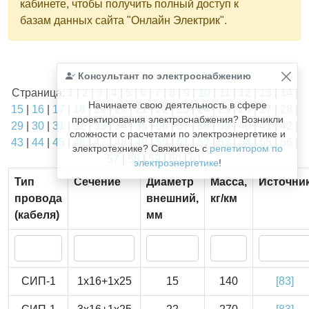
кабинете, чтобы получить полный доступ к
базам данных сайта "Онлайн Электрик".
Найдено
Консультант по электроснабжению
1811
из
1811
записей.
Страница:
1
|
2
|
3
|
4
|
5
|
6
|
7
|
8
|
9
|
10
|
11
|
12
|
13
|
14
|
Начинаете свою деятельность в сфере
15
|
16
|
17
|
18
|
19
|
20
|
21
|
22
|
23
|
24
|
25
|
26
|
27
|
28
|
проектирования электроснабжения? Возникли
29
|
30
|
31
|
32
|
33
|
34
|
35
|
36
|
37
|
38
|
39
|
40
|
41
|
42
|
сложности с расчетами по электроэнергетике и
43
|
44
|
45
|
46
|
47
|
48
|
49
|
50
|
51
|
52
|
53
|
54
|
55
|
56
|
электротехнике? Свяжитесь с
репетитором по
57
|
58
|
59
|
60
|
61
электроэнергетике
!
Тип
Сечение
Диаметр
Масса,
Источни
провода
внешний,
кг/км
(кабеля)
мм
СИП-1
1x16+1x25
15
140
[83]