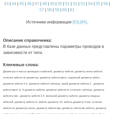
43
|
44
|
45
|
46
|
47
|
48
|
49
|
50
|
51
|
52
|
53
|
54
|
55
|
56
|
57
|
58
|
59
|
60
|
61
Источники информации
[83],[84]
.
Описание справочника:
В базе данных представлены параметры проводов в
зависимости от типа.
Ключевые слова:
Диаметры и массы проводов и кабелей, диаметр кабеля, диаметр жилы кабеля,
сечение кабеля по диаметру, диаметр кабеля ввгнг, наружный диаметр кабел,
диаметр кабеля 4 4, диаметр кабеля таблица, какой диаметр кабеля 2 , диаметр
кабеля ввгнг ls, 6 диаметр кабеля, диаметр кабеля по сечению таблица, диаметр
кабеля в мм , диаметр кабеля 2.5, внешний диаметр кабеля, диаметр медных
кабелей, диаметр кабеля кг, кабель диаметр 16, кабель диаметр 5 мм, сечение
кабеля по диаметру жилы, диаметр кабеля ввг, диаметр оболочки кабеля, диаметр