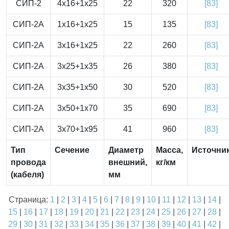
СИП-2
4x16+1x25
22
320
[83]
СИП-2А
1x16+1x25
15
135
[83]
СИП-2А
3x16+1x25
22
260
[83]
СИП-2А
3x25+1x35
26
380
[83]
СИП-2А
3x35+1x50
30
520
[83]
СИП-2А
3x50+1x70
35
690
[83]
СИП-2А
3x70+1x95
41
960
[83]
Тип
Сечение
Диаметр
Масса,
Источни
провода
внешний,
кг/км
(кабеля)
мм
Страница:
1
|
2
|
3
|
4
|
5
|
6
|
7
|
8
|
9
|
10
|
11
|
12
|
13
|
14
|
15
|
16
|
17
|
18
|
19
|
20
|
21
|
22
|
23
|
24
|
25
|
26
|
27
|
28
|
29
|
30
|
31
|
32
|
33
|
34
|
35
|
36
|
37
|
38
|
39
|
40
|
41
|
42
|