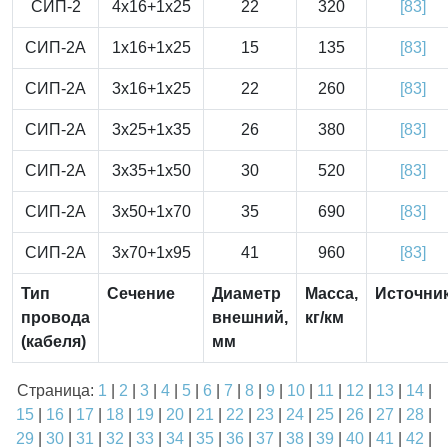
СИП-2
4x16+1x25
22
320
[83]
СИП-2А
1x16+1x25
15
135
[83]
СИП-2А
3x16+1x25
22
260
[83]
СИП-2А
3x25+1x35
26
380
[83]
СИП-2А
3x35+1x50
30
520
[83]
СИП-2А
3x50+1x70
35
690
[83]
СИП-2А
3x70+1x95
41
960
[83]
Тип
Сечение
Диаметр
Масса,
Источни
провода
внешний,
кг/км
(кабеля)
мм
Страница:
1
|
2
|
3
|
4
|
5
|
6
|
7
|
8
|
9
|
10
|
11
|
12
|
13
|
14
|
15
|
16
|
17
|
18
|
19
|
20
|
21
|
22
|
23
|
24
|
25
|
26
|
27
|
28
|
29
|
30
|
31
|
32
|
33
|
34
|
35
|
36
|
37
|
38
|
39
|
40
|
41
|
42
|