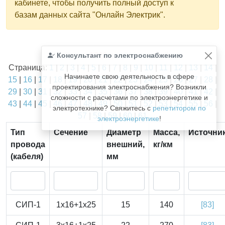
кабинете, чтобы получить полный доступ к
базам данных сайта "Онлайн Электрик".
Найдено
Консультант по электроснабжению
1811
из
1811
записей.
Страница:
1
|
2
|
3
|
4
|
5
|
6
|
7
|
8
|
9
|
10
|
11
|
12
|
13
|
14
|
Начинаете свою деятельность в сфере
15
|
16
|
17
|
18
|
19
|
20
|
21
|
22
|
23
|
24
|
25
|
26
|
27
|
28
|
проектирования электроснабжения? Возникли
29
|
30
|
31
|
32
|
33
|
34
|
35
|
36
|
37
|
38
|
39
|
40
|
41
|
42
|
сложности с расчетами по электроэнергетике и
43
|
44
|
45
|
46
|
47
|
48
|
49
|
50
|
51
|
52
|
53
|
54
|
55
|
56
|
электротехнике? Свяжитесь с
репетитором по
57
|
58
|
59
|
60
|
61
электроэнергетике
!
Тип
Сечение
Диаметр
Масса,
Источни
провода
внешний,
кг/км
(кабеля)
мм
СИП-1
1x16+1x25
15
140
[83]