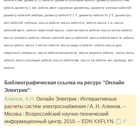
кабеля 4 мм, диаметр 25 кабеля, диаметр изоляции кабеля, диаметр кабеля 6 мм,
кабель диаметр 1 мм, кабель ввгнг наружные диаметры, диаметр силовых кабелей,
диаметр кабелей авббшв, диаметр кабеля 5 2 5, диаметр кабеля 3х 2.5, диаметры
жил кабелей таблица, масса кабеля, масса кабеля кг, кабель масса 1 м, масса
кабелей ввгнг, кабель сварочный масса, горючая масса кабеля, масса метра кабеля,
масса силового кабеля, объем горючей массы кабелей, масса кабеля ввгнг ls, кабель
массы купить, масса 1 метра кабеля, масса меди в кабеле, кабель массы для
сварочного аппарата, масса кабеля калькулятор, масса медного кабеля , масса жилы
кабеля, масса изоляции кабеля, масса кабеля ввг, масса 1м кабеля, вес провода, вес
кабеля
Библиографическая ссылка на ресурс "Онлайн
Электрик":
Алюнов, А.Н.
Онлайн Электрик : Интерактивные
расчеты систем электроснабжения / А. Н. Алюнов. –
Москва : Всероссийский научно-технический
информационный центр, 2010. – EDN XXFLYN.