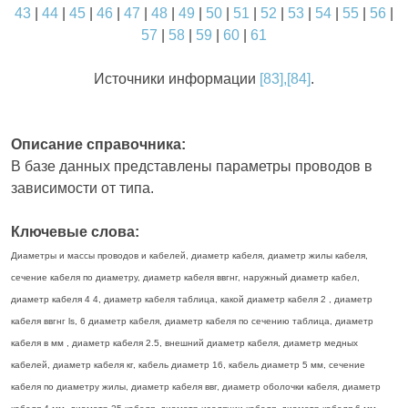
43
|
44
|
45
|
46
|
47
|
48
|
49
|
50
|
51
|
52
|
53
|
54
|
55
|
56
|
57
|
58
|
59
|
60
|
61
Источники информации
[83],[84]
.
Описание справочника:
В базе данных представлены параметры проводов в
зависимости от типа.
Ключевые слова:
Диаметры и массы проводов и кабелей, диаметр кабеля, диаметр жилы кабеля,
сечение кабеля по диаметру, диаметр кабеля ввгнг, наружный диаметр кабел,
диаметр кабеля 4 4, диаметр кабеля таблица, какой диаметр кабеля 2 , диаметр
кабеля ввгнг ls, 6 диаметр кабеля, диаметр кабеля по сечению таблица, диаметр
кабеля в мм , диаметр кабеля 2.5, внешний диаметр кабеля, диаметр медных
кабелей, диаметр кабеля кг, кабель диаметр 16, кабель диаметр 5 мм, сечение
кабеля по диаметру жилы, диаметр кабеля ввг, диаметр оболочки кабеля, диаметр