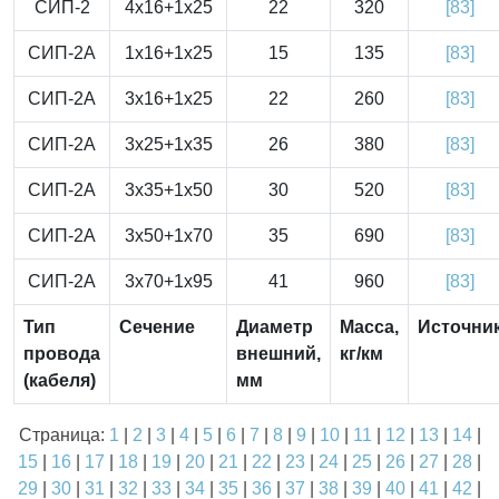
СИП-2
4x16+1x25
22
320
[83]
СИП-2А
1x16+1x25
15
135
[83]
СИП-2А
3x16+1x25
22
260
[83]
СИП-2А
3x25+1x35
26
380
[83]
СИП-2А
3x35+1x50
30
520
[83]
СИП-2А
3x50+1x70
35
690
[83]
СИП-2А
3x70+1x95
41
960
[83]
Тип
Сечение
Диаметр
Масса,
Источни
провода
внешний,
кг/км
(кабеля)
мм
Страница:
1
|
2
|
3
|
4
|
5
|
6
|
7
|
8
|
9
|
10
|
11
|
12
|
13
|
14
|
15
|
16
|
17
|
18
|
19
|
20
|
21
|
22
|
23
|
24
|
25
|
26
|
27
|
28
|
29
|
30
|
31
|
32
|
33
|
34
|
35
|
36
|
37
|
38
|
39
|
40
|
41
|
42
|