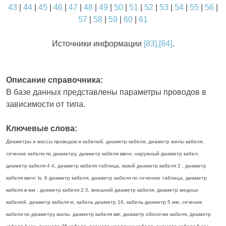
43
|
44
|
45
|
46
|
47
|
48
|
49
|
50
|
51
|
52
|
53
|
54
|
55
|
56
|
57
|
58
|
59
|
60
|
61
Источники информации
[83],[84]
.
Описание справочника:
В базе данных представлены параметры проводов в
зависимости от типа.
Ключевые слова:
Диаметры и массы проводов и кабелей, диаметр кабеля, диаметр жилы кабеля,
сечение кабеля по диаметру, диаметр кабеля ввгнг, наружный диаметр кабел,
диаметр кабеля 4 4, диаметр кабеля таблица, какой диаметр кабеля 2 , диаметр
кабеля ввгнг ls, 6 диаметр кабеля, диаметр кабеля по сечению таблица, диаметр
кабеля в мм , диаметр кабеля 2.5, внешний диаметр кабеля, диаметр медных
кабелей, диаметр кабеля кг, кабель диаметр 16, кабель диаметр 5 мм, сечение
кабеля по диаметру жилы, диаметр кабеля ввг, диаметр оболочки кабеля, диаметр