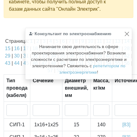
кабинете, чтобы получить полный доступ к
базам данных сайта "Онлайн Электрик".
Найдено
Консультант по электроснабжению
1811
из
1811
записей.
Страница:
1
|
2
|
3
|
4
|
5
|
6
|
7
|
8
|
9
|
10
|
11
|
12
|
13
|
14
|
Начинаете свою деятельность в сфере
15
|
16
|
17
|
18
|
19
|
20
|
21
|
22
|
23
|
24
|
25
|
26
|
27
|
28
|
проектирования электроснабжения? Возникли
29
|
30
|
31
|
32
|
33
|
34
|
35
|
36
|
37
|
38
|
39
|
40
|
41
|
42
|
сложности с расчетами по электроэнергетике и
43
|
44
|
45
|
46
|
47
|
48
|
49
|
50
|
51
|
52
|
53
|
54
|
55
|
56
|
электротехнике? Свяжитесь с
репетитором по
57
|
58
|
59
|
60
|
61
электроэнергетике
!
Тип
Сечение
Диаметр
Масса,
Источни
провода
внешний,
кг/км
(кабеля)
мм
СИП-1
1x16+1x25
15
140
[83]