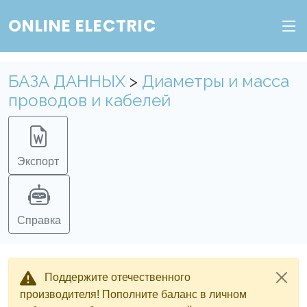
Веб-сервис "Онлайн Электрик"
ONLINE ELECTRIC
Пополните баланс в личном кабинете, чтобы
получить доступ ко всем сервисам "Онлайн
БАЗА ДАННЫХ
>
Диаметры и масса
Электрик" без ограничений.
проводов и кабелей
Ок
Войти в систему
Регистрация
Экспорт
Справка
Поддержите отечественного
производителя! Пополните баланс в личном