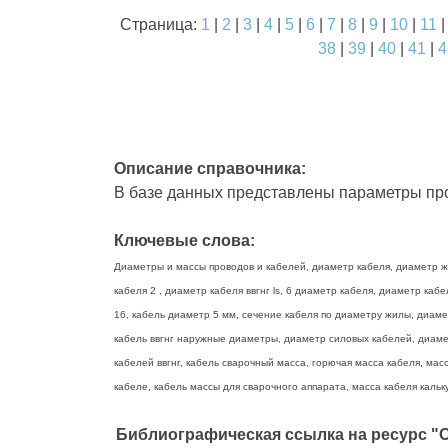
Страница:
1
|
2
|
3
|
4
|
5
|
6
|
7
|
8
|
9
|
10
|
11
38
|
39
|
40
|
41
|
4
Описание справочника:
В базе данных представлены параметры про
Ключевые слова:
Диаметры и массы проводов и кабелей, диаметр кабеля, диаметр жи
кабеля 2 , диаметр кабеля ввгнг ls, 6 диаметр кабеля, диаметр ка
16, кабель диаметр 5 мм, сечение кабеля по диаметру жилы, диаме
кабель ввгнг наружные диаметры, диаметр силовых кабелей, диамет
кабелей ввгнг, кабель сварочный масса, горючая масса кабеля, масс
кабеле, кабель массы для сварочного аппарата, масса кабеля кальку
Библиографическая ссылка на ресурс "О