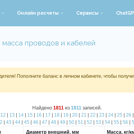
Онлайн расчеты
Сервисы
ChatG
 масса проводов и кабелей
ителя! Пополните баланс в личном кабинете, чтобы получи
Найдено
1811
из
1811
записей.
|
12
|
13
|
14
|
15
|
16
|
17
|
18
|
19
|
20
|
21
|
22
|
23
|
24
|
25
|
26
2
|
43
|
44
|
45
|
46
|
47
|
48
|
49
|
50
|
51
|
52
|
53
|
54
|
55
|
56
|
е
Диаметр внешний, мм
Масса, кг/к