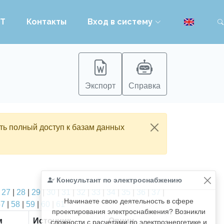
PT
Контакты
Вход в систему
Экспорт
Справка
ть полный доступ к базам данных
Консультант по электроснабжению
|
27
|
28
|
29
|
30
|
31
|
32
|
33
|
34
|
35
|
36
|
37
|
Начинаете свою деятельность в сфере
57
|
58
|
59
|
60
|
61
проектирования электроснабжения? Возникли
м
Источник
Опции
сложности с расчетами по электроэнергетике и