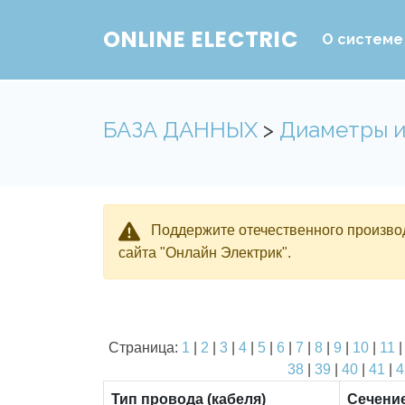
ONLINE ELECTRIC
О системе
БАЗА ДАННЫХ
>
Диаметры и
Поддержите отечественного производ
сайта "Онлайн Электрик".
Страница:
1
|
2
|
3
|
4
|
5
|
6
|
7
|
8
|
9
|
10
|
11
38
|
39
|
40
|
41
|
4
Тип провода (кабеля)
Сечени