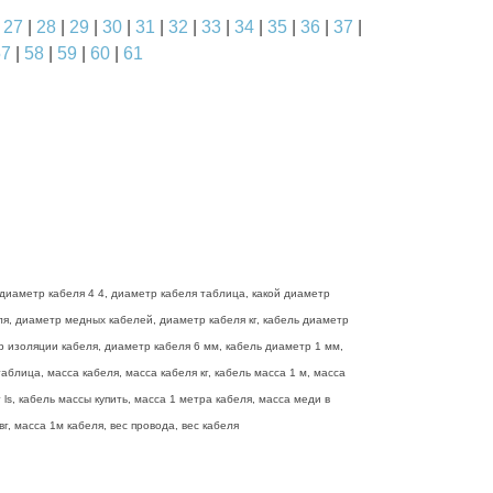
|
27
|
28
|
29
|
30
|
31
|
32
|
33
|
34
|
35
|
36
|
37
|
57
|
58
|
59
|
60
|
61
диаметр кабеля 4 4, диаметр кабеля таблица, какой диаметр
еля, диаметр медных кабелей, диаметр кабеля кг, кабель диаметр
р изоляции кабеля, диаметр кабеля 6 мм, кабель диаметр 1 мм,
блица, масса кабеля, масса кабеля кг, кабель масса 1 м, масса
ls, кабель массы купить, масса 1 метра кабеля, масса меди в
г, масса 1м кабеля, вес провода, вес кабеля