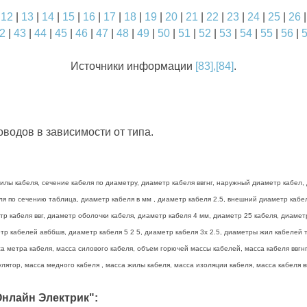
|
12
|
13
|
14
|
15
|
16
|
17
|
18
|
19
|
20
|
21
|
22
|
23
|
24
|
25
|
26
2
|
43
|
44
|
45
|
46
|
47
|
48
|
49
|
50
|
51
|
52
|
53
|
54
|
55
|
56
|
Источники информации
[83],[84]
.
водов в зависимости от типа.
лы кабеля, сечение кабеля по диаметру, диаметр кабеля ввгнг, наружный диаметр кабел, 
беля по сечению таблица, диаметр кабеля в мм , диаметр кабеля 2.5, внешний диаметр каб
тр кабеля ввг, диаметр оболочки кабеля, диаметр кабеля 4 мм, диаметр 25 кабеля, диамет
р кабелей авббшв, диаметр кабеля 5 2 5, диаметр кабеля 3х 2.5, диаметры жил кабелей та
а метра кабеля, масса силового кабеля, объем горючей массы кабелей, масса кабеля ввгнг 
лятор, масса медного кабеля , масса жилы кабеля, масса изоляции кабеля, масса кабеля вв
нлайн Электрик":