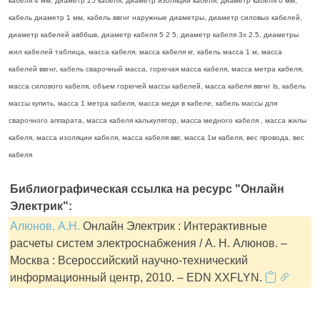
кабеля 4 мм, диаметр 25 кабеля, диаметр изоляции кабеля, диаметр кабеля 6 мм,
кабель диаметр 1 мм, кабель ввгнг наружные диаметры, диаметр силовых кабелей,
диаметр кабелей авббшв, диаметр кабеля 5 2 5, диаметр кабеля 3х 2.5, диаметры
жил кабелей таблица, масса кабеля, масса кабеля кг, кабель масса 1 м, масса
кабелей ввгнг, кабель сварочный масса, горючая масса кабеля, масса метра кабеля,
масса силового кабеля, объем горючей массы кабелей, масса кабеля ввгнг ls, кабель
массы купить, масса 1 метра кабеля, масса меди в кабеле, кабель массы для
сварочного аппарата, масса кабеля калькулятор, масса медного кабеля , масса жилы
кабеля, масса изоляции кабеля, масса кабеля ввг, масса 1м кабеля, вес провода, вес
кабеля
Библиографическая ссылка на ресурс "Онлайн
Электрик":
Алюнов, А.Н.
Онлайн Электрик : Интерактивные
расчеты систем электроснабжения / А. Н. Алюнов. –
Москва : Всероссийский научно-технический
информационный центр, 2010. – EDN XXFLYN.