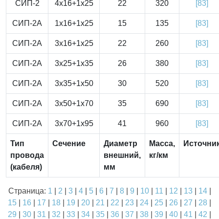
СИП-2
4x16+1x25
22
320
[83]
СИП-2А
1x16+1x25
15
135
[83]
СИП-2А
3x16+1x25
22
260
[83]
СИП-2А
3x25+1x35
26
380
[83]
СИП-2А
3x35+1x50
30
520
[83]
СИП-2А
3x50+1x70
35
690
[83]
СИП-2А
3x70+1x95
41
960
[83]
Тип
Сечение
Диаметр
Масса,
Источни
провода
внешний,
кг/км
(кабеля)
мм
Страница:
1
|
2
|
3
|
4
|
5
|
6
|
7
|
8
|
9
|
10
|
11
|
12
|
13
|
14
|
15
|
16
|
17
|
18
|
19
|
20
|
21
|
22
|
23
|
24
|
25
|
26
|
27
|
28
|
29
|
30
|
31
|
32
|
33
|
34
|
35
|
36
|
37
|
38
|
39
|
40
|
41
|
42
|