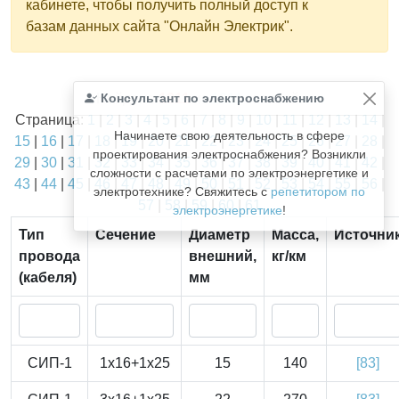
кабинете, чтобы получить полный доступ к
базам данных сайта "Онлайн Электрик".
Найдено
Консультант по электроснабжению
1811
из
1811
записей.
Страница:
1
|
2
|
3
|
4
|
5
|
6
|
7
|
8
|
9
|
10
|
11
|
12
|
13
|
14
|
Начинаете свою деятельность в сфере
15
|
16
|
17
|
18
|
19
|
20
|
21
|
22
|
23
|
24
|
25
|
26
|
27
|
28
|
проектирования электроснабжения? Возникли
29
|
30
|
31
|
32
|
33
|
34
|
35
|
36
|
37
|
38
|
39
|
40
|
41
|
42
|
сложности с расчетами по электроэнергетике и
43
|
44
|
45
|
46
|
47
|
48
|
49
|
50
|
51
|
52
|
53
|
54
|
55
|
56
|
электротехнике? Свяжитесь с
репетитором по
57
|
58
|
59
|
60
|
61
электроэнергетике
!
Тип
Сечение
Диаметр
Масса,
Источни
провода
внешний,
кг/км
(кабеля)
мм
СИП-1
1x16+1x25
15
140
[83]