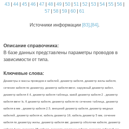
43
|
44
|
45
|
46
|
47
|
48
|
49
|
50
|
51
|
52
|
53
|
54
|
55
|
56
|
57
|
58
|
59
|
60
|
61
Источники информации
[83],[84]
.
Описание справочника:
В базе данных представлены параметры проводов в
зависимости от типа.
Ключевые слова:
Диаметры и массы проводов и кабелей, диаметр кабеля, диаметр жилы кабеля,
сечение кабеля по диаметру, диаметр кабеля ввгнг, наружный диаметр кабел,
диаметр кабеля 4 4, диаметр кабеля таблица, какой диаметр кабеля 2 , диаметр
кабеля ввгнг ls, 6 диаметр кабеля, диаметр кабеля по сечению таблица, диаметр
кабеля в мм , диаметр кабеля 2.5, внешний диаметр кабеля, диаметр медных
кабелей, диаметр кабеля кг, кабель диаметр 16, кабель диаметр 5 мм, сечение
кабеля по диаметру жилы, диаметр кабеля ввг, диаметр оболочки кабеля, диаметр