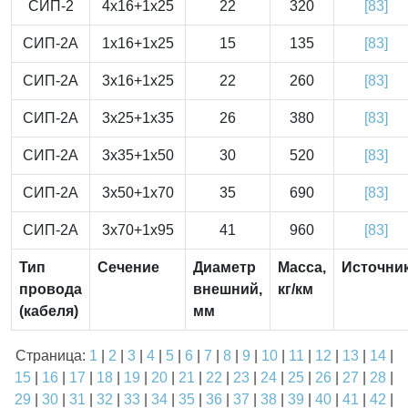
СИП-2
4x16+1x25
22
320
[83]
СИП-2А
1x16+1x25
15
135
[83]
СИП-2А
3x16+1x25
22
260
[83]
СИП-2А
3x25+1x35
26
380
[83]
СИП-2А
3x35+1x50
30
520
[83]
СИП-2А
3x50+1x70
35
690
[83]
СИП-2А
3x70+1x95
41
960
[83]
Тип
Сечение
Диаметр
Масса,
Источни
провода
внешний,
кг/км
(кабеля)
мм
Страница:
1
|
2
|
3
|
4
|
5
|
6
|
7
|
8
|
9
|
10
|
11
|
12
|
13
|
14
|
15
|
16
|
17
|
18
|
19
|
20
|
21
|
22
|
23
|
24
|
25
|
26
|
27
|
28
|
29
|
30
|
31
|
32
|
33
|
34
|
35
|
36
|
37
|
38
|
39
|
40
|
41
|
42
|