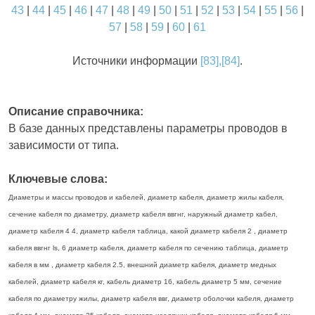
43
|
44
|
45
|
46
|
47
|
48
|
49
|
50
|
51
|
52
|
53
|
54
|
55
|
56
|
57
|
58
|
59
|
60
|
61
Источники информации
[83],[84]
.
Описание справочника:
В базе данных представлены параметры проводов в
зависимости от типа.
Ключевые слова:
Диаметры и массы проводов и кабелей, диаметр кабеля, диаметр жилы кабеля,
сечение кабеля по диаметру, диаметр кабеля ввгнг, наружный диаметр кабел,
диаметр кабеля 4 4, диаметр кабеля таблица, какой диаметр кабеля 2 , диаметр
кабеля ввгнг ls, 6 диаметр кабеля, диаметр кабеля по сечению таблица, диаметр
кабеля в мм , диаметр кабеля 2.5, внешний диаметр кабеля, диаметр медных
кабелей, диаметр кабеля кг, кабель диаметр 16, кабель диаметр 5 мм, сечение
кабеля по диаметру жилы, диаметр кабеля ввг, диаметр оболочки кабеля, диаметр