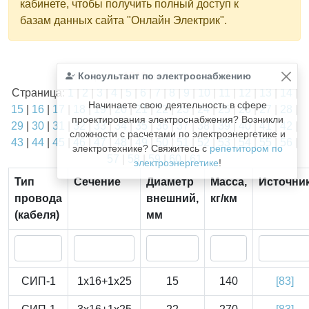
кабинете, чтобы получить полный доступ к
базам данных сайта "Онлайн Электрик".
Найдено
Консультант по электроснабжению
1811
из
1811
записей.
Страница:
1
|
2
|
3
|
4
|
5
|
6
|
7
|
8
|
9
|
10
|
11
|
12
|
13
|
14
|
Начинаете свою деятельность в сфере
15
|
16
|
17
|
18
|
19
|
20
|
21
|
22
|
23
|
24
|
25
|
26
|
27
|
28
|
проектирования электроснабжения? Возникли
29
|
30
|
31
|
32
|
33
|
34
|
35
|
36
|
37
|
38
|
39
|
40
|
41
|
42
|
сложности с расчетами по электроэнергетике и
43
|
44
|
45
|
46
|
47
|
48
|
49
|
50
|
51
|
52
|
53
|
54
|
55
|
56
|
электротехнике? Свяжитесь с
репетитором по
57
|
58
|
59
|
60
|
61
электроэнергетике
!
Тип
Сечение
Диаметр
Масса,
Источни
провода
внешний,
кг/км
(кабеля)
мм
СИП-1
1x16+1x25
15
140
[83]