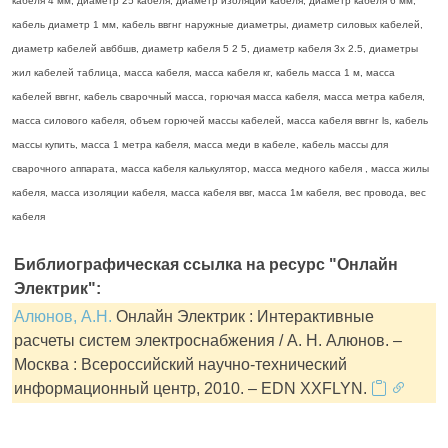
кабеля 4 мм, диаметр 25 кабеля, диаметр изоляции кабеля, диаметр кабеля 6 мм,
кабель диаметр 1 мм, кабель ввгнг наружные диаметры, диаметр силовых кабелей,
диаметр кабелей авббшв, диаметр кабеля 5 2 5, диаметр кабеля 3х 2.5, диаметры
жил кабелей таблица, масса кабеля, масса кабеля кг, кабель масса 1 м, масса
кабелей ввгнг, кабель сварочный масса, горючая масса кабеля, масса метра кабеля,
масса силового кабеля, объем горючей массы кабелей, масса кабеля ввгнг ls, кабель
массы купить, масса 1 метра кабеля, масса меди в кабеле, кабель массы для
сварочного аппарата, масса кабеля калькулятор, масса медного кабеля , масса жилы
кабеля, масса изоляции кабеля, масса кабеля ввг, масса 1м кабеля, вес провода, вес
кабеля
Библиографическая ссылка на ресурс "Онлайн
Электрик":
Алюнов, А.Н.
Онлайн Электрик : Интерактивные
расчеты систем электроснабжения / А. Н. Алюнов. –
Москва : Всероссийский научно-технический
информационный центр, 2010. – EDN XXFLYN.