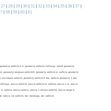
|
27
|
28
|
29
|
30
|
31
|
32
|
33
|
34
|
35
|
36
|
37
|
57
|
58
|
59
|
60
|
61
диаметр кабеля 4 4, диаметр кабеля таблица, какой диаметр
еля, диаметр медных кабелей, диаметр кабеля кг, кабель диаметр
р изоляции кабеля, диаметр кабеля 6 мм, кабель диаметр 1 мм,
блица, масса кабеля, масса кабеля кг, кабель масса 1 м, масса
ls, кабель массы купить, масса 1 метра кабеля, масса меди в
г, масса 1м кабеля, вес провода, вес кабеля