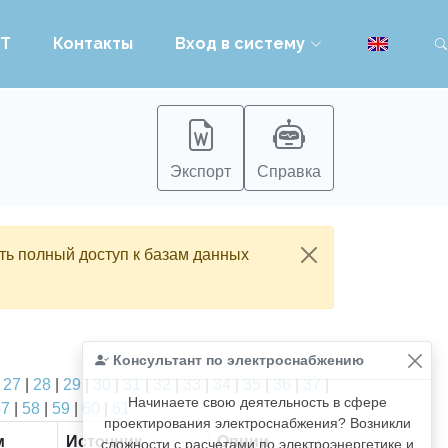
PT
Контакты
Вход в систему
Экспорт
Справка
ть полный доступ к базам данных
Консультант по электроснабжению
|
27
|
28
|
29
|
30
|
31
|
32
|
33
|
34
|
35
|
36
|
37
|
Начинаете свою деятельность в сфере
57
|
58
|
59
|
60
|
61
проектирования электроснабжения? Возникли
м
Источник
Опции
сложности с расчетами по электроэнергетике и