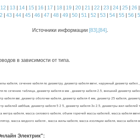
|
12
|
13
|
14
|
15
|
16
|
17
|
18
|
19
|
20
|
21
|
22
|
23
|
24
|
25
|
26
2
|
43
|
44
|
45
|
46
|
47
|
48
|
49
|
50
|
51
|
52
|
53
|
54
|
55
|
56
|
Источники информации
[83],[84]
.
водов в зависимости от типа.
лы кабеля, сечение кабеля по диаметру, диаметр кабеля ввгнг, наружный диаметр кабел, 
беля по сечению таблица, диаметр кабеля в мм , диаметр кабеля 2.5, внешний диаметр каб
тр кабеля ввг, диаметр оболочки кабеля, диаметр кабеля 4 мм, диаметр 25 кабеля, диамет
р кабелей авббшв, диаметр кабеля 5 2 5, диаметр кабеля 3х 2.5, диаметры жил кабелей та
а метра кабеля, масса силового кабеля, объем горючей массы кабелей, масса кабеля ввгнг 
лятор, масса медного кабеля , масса жилы кабеля, масса изоляции кабеля, масса кабеля вв
нлайн Электрик":