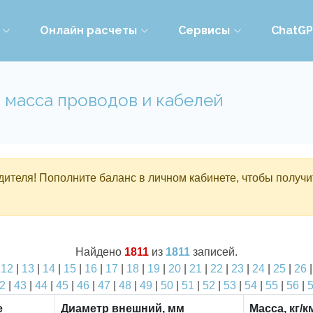
Онлайн расчеты
Сервисы
ChatG
 масса проводов и кабелей
ителя! Пополните баланс в личном кабинете, чтобы получи
Найдено
1811
из
1811
записей.
|
12
|
13
|
14
|
15
|
16
|
17
|
18
|
19
|
20
|
21
|
22
|
23
|
24
|
25
|
26
2
|
43
|
44
|
45
|
46
|
47
|
48
|
49
|
50
|
51
|
52
|
53
|
54
|
55
|
56
|
е
Диаметр внешний, мм
Масса, кг/к