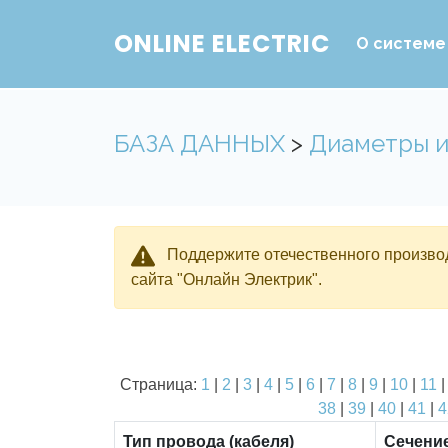
ONLINE ELECTRIC
О системе
БАЗА ДАННЫХ
>
Диаметры и
Поддержите отечественного производ
сайта "Онлайн Электрик".
Страница:
1
|
2
|
3
|
4
|
5
|
6
|
7
|
8
|
9
|
10
|
11
38
|
39
|
40
|
41
|
4
Тип провода (кабеля)
Сечени