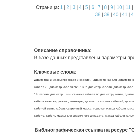
Страница:
1
|
2
|
3
|
4
|
5
|
6
|
7
|
8
|
9
|
10
|
11
38
|
39
|
40
|
41
|
4
Описание справочника:
В базе данных представлены параметры про
Ключевые слова:
Диаметры и массы проводов и кабелей, диаметр кабеля, диаметр жи
кабеля 2 , диаметр кабеля ввгнг ls, 6 диаметр кабеля, диаметр ка
16, кабель диаметр 5 мм, сечение кабеля по диаметру жилы, диаме
кабель ввгнг наружные диаметры, диаметр силовых кабелей, диамет
кабелей ввгнг, кабель сварочный масса, горючая масса кабеля, масс
кабеле, кабель массы для сварочного аппарата, масса кабеля кальку
Библиографическая ссылка на ресурс "О