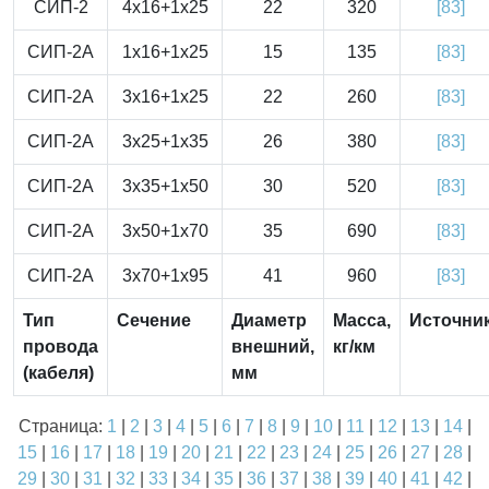
СИП-2
4x16+1x25
22
320
[83]
СИП-2А
1x16+1x25
15
135
[83]
СИП-2А
3x16+1x25
22
260
[83]
СИП-2А
3x25+1x35
26
380
[83]
СИП-2А
3x35+1x50
30
520
[83]
СИП-2А
3x50+1x70
35
690
[83]
СИП-2А
3x70+1x95
41
960
[83]
Тип
Сечение
Диаметр
Масса,
Источни
провода
внешний,
кг/км
(кабеля)
мм
Страница:
1
|
2
|
3
|
4
|
5
|
6
|
7
|
8
|
9
|
10
|
11
|
12
|
13
|
14
|
15
|
16
|
17
|
18
|
19
|
20
|
21
|
22
|
23
|
24
|
25
|
26
|
27
|
28
|
29
|
30
|
31
|
32
|
33
|
34
|
35
|
36
|
37
|
38
|
39
|
40
|
41
|
42
|