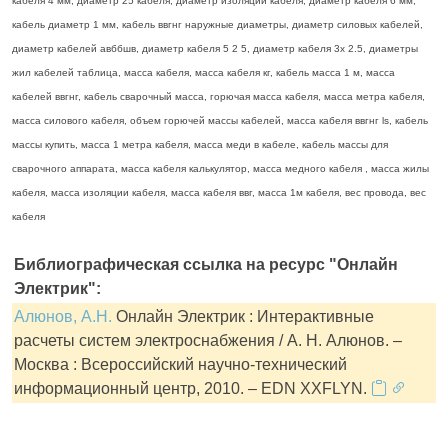
кабеля 4 мм, диаметр 25 кабеля, диаметр изоляции кабеля, диаметр кабеля 6 мм,
кабель диаметр 1 мм, кабель ввгнг наружные диаметры, диаметр силовых кабелей,
диаметр кабелей авббшв, диаметр кабеля 5 2 5, диаметр кабеля 3х 2.5, диаметры
жил кабелей таблица, масса кабеля, масса кабеля кг, кабель масса 1 м, масса
кабелей ввгнг, кабель сварочный масса, горючая масса кабеля, масса метра кабеля,
масса силового кабеля, объем горючей массы кабелей, масса кабеля ввгнг ls, кабель
массы купить, масса 1 метра кабеля, масса меди в кабеле, кабель массы для
сварочного аппарата, масса кабеля калькулятор, масса медного кабеля , масса жилы
кабеля, масса изоляции кабеля, масса кабеля ввг, масса 1м кабеля, вес провода, вес
кабеля
Библиографическая ссылка на ресурс "Онлайн
Электрик":
Алюнов, А.Н.
Онлайн Электрик : Интерактивные
расчеты систем электроснабжения / А. Н. Алюнов. –
Москва : Всероссийский научно-технический
информационный центр, 2010. – EDN XXFLYN.