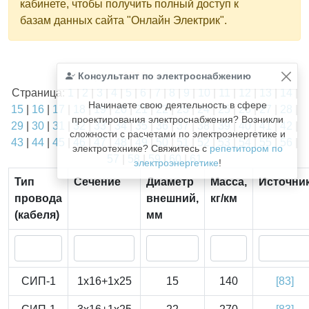
кабинете, чтобы получить полный доступ к
базам данных сайта "Онлайн Электрик".
Найдено
Консультант по электроснабжению
1811
из
1811
записей.
Страница:
1
|
2
|
3
|
4
|
5
|
6
|
7
|
8
|
9
|
10
|
11
|
12
|
13
|
14
|
Начинаете свою деятельность в сфере
15
|
16
|
17
|
18
|
19
|
20
|
21
|
22
|
23
|
24
|
25
|
26
|
27
|
28
|
проектирования электроснабжения? Возникли
29
|
30
|
31
|
32
|
33
|
34
|
35
|
36
|
37
|
38
|
39
|
40
|
41
|
42
|
сложности с расчетами по электроэнергетике и
43
|
44
|
45
|
46
|
47
|
48
|
49
|
50
|
51
|
52
|
53
|
54
|
55
|
56
|
электротехнике? Свяжитесь с
репетитором по
57
|
58
|
59
|
60
|
61
электроэнергетике
!
Тип
Сечение
Диаметр
Масса,
Источни
провода
внешний,
кг/км
(кабеля)
мм
СИП-1
1x16+1x25
15
140
[83]