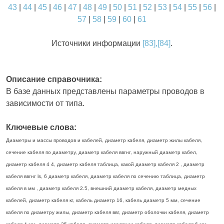
43
|
44
|
45
|
46
|
47
|
48
|
49
|
50
|
51
|
52
|
53
|
54
|
55
|
56
|
57
|
58
|
59
|
60
|
61
Источники информации
[83],[84]
.
Описание справочника:
В базе данных представлены параметры проводов в
зависимости от типа.
Ключевые слова:
Диаметры и массы проводов и кабелей, диаметр кабеля, диаметр жилы кабеля,
сечение кабеля по диаметру, диаметр кабеля ввгнг, наружный диаметр кабел,
диаметр кабеля 4 4, диаметр кабеля таблица, какой диаметр кабеля 2 , диаметр
кабеля ввгнг ls, 6 диаметр кабеля, диаметр кабеля по сечению таблица, диаметр
кабеля в мм , диаметр кабеля 2.5, внешний диаметр кабеля, диаметр медных
кабелей, диаметр кабеля кг, кабель диаметр 16, кабель диаметр 5 мм, сечение
кабеля по диаметру жилы, диаметр кабеля ввг, диаметр оболочки кабеля, диаметр