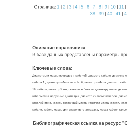
Страница:
1
|
2
|
3
|
4
|
5
|
6
|
7
|
8
|
9
|
10
|
11
38
|
39
|
40
|
41
|
4
Описание справочника:
В базе данных представлены параметры про
Ключевые слова:
Диаметры и массы проводов и кабелей, диаметр кабеля, диаметр жи
кабеля 2 , диаметр кабеля ввгнг ls, 6 диаметр кабеля, диаметр ка
16, кабель диаметр 5 мм, сечение кабеля по диаметру жилы, диаме
кабель ввгнг наружные диаметры, диаметр силовых кабелей, диамет
кабелей ввгнг, кабель сварочный масса, горючая масса кабеля, масс
кабеле, кабель массы для сварочного аппарата, масса кабеля кальку
Библиографическая ссылка на ресурс "О