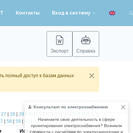
PT
Контакты
Вход в систему
Экспорт
Справка
ть полный доступ к базам данных
Консультант по электроснабжению
|
27
|
28
|
29
|
30
|
31
|
32
|
33
|
34
|
35
|
36
|
37
|
Начинаете свою деятельность в сфере
57
|
58
|
59
|
60
|
61
проектирования электроснабжения? Возникли
м
Источник
Опции
сложности с расчетами по электроэнергетике и