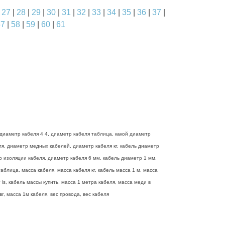
|
27
|
28
|
29
|
30
|
31
|
32
|
33
|
34
|
35
|
36
|
37
|
57
|
58
|
59
|
60
|
61
диаметр кабеля 4 4, диаметр кабеля таблица, какой диаметр
еля, диаметр медных кабелей, диаметр кабеля кг, кабель диаметр
р изоляции кабеля, диаметр кабеля 6 мм, кабель диаметр 1 мм,
блица, масса кабеля, масса кабеля кг, кабель масса 1 м, масса
ls, кабель массы купить, масса 1 метра кабеля, масса меди в
г, масса 1м кабеля, вес провода, вес кабеля