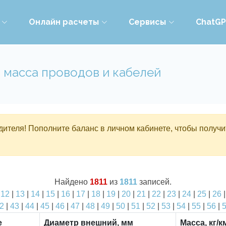
Онлайн расчеты
Сервисы
ChatG
 масса проводов и кабелей
ителя! Пополните баланс в личном кабинете, чтобы получи
Найдено
1811
из
1811
записей.
|
12
|
13
|
14
|
15
|
16
|
17
|
18
|
19
|
20
|
21
|
22
|
23
|
24
|
25
|
26
2
|
43
|
44
|
45
|
46
|
47
|
48
|
49
|
50
|
51
|
52
|
53
|
54
|
55
|
56
|
е
Диаметр внешний, мм
Масса, кг/к