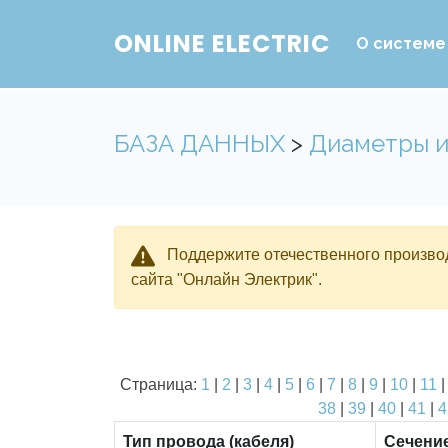
ONLINE ELECTRIC
О системе
БАЗА ДАННЫХ
>
Диаметры и
Поддержите отечественного производ
сайта "Онлайн Электрик".
Страница:
1
|
2
|
3
|
4
|
5
|
6
|
7
|
8
|
9
|
10
|
11
38
|
39
|
40
|
41
|
4
Тип провода (кабеля)
Сечени