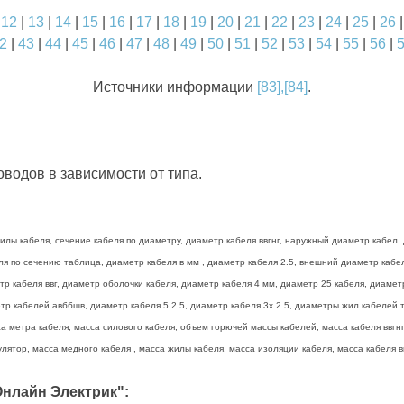
|
12
|
13
|
14
|
15
|
16
|
17
|
18
|
19
|
20
|
21
|
22
|
23
|
24
|
25
|
26
2
|
43
|
44
|
45
|
46
|
47
|
48
|
49
|
50
|
51
|
52
|
53
|
54
|
55
|
56
|
Источники информации
[83],[84]
.
водов в зависимости от типа.
лы кабеля, сечение кабеля по диаметру, диаметр кабеля ввгнг, наружный диаметр кабел, 
беля по сечению таблица, диаметр кабеля в мм , диаметр кабеля 2.5, внешний диаметр каб
тр кабеля ввг, диаметр оболочки кабеля, диаметр кабеля 4 мм, диаметр 25 кабеля, диамет
р кабелей авббшв, диаметр кабеля 5 2 5, диаметр кабеля 3х 2.5, диаметры жил кабелей та
а метра кабеля, масса силового кабеля, объем горючей массы кабелей, масса кабеля ввгнг 
лятор, масса медного кабеля , масса жилы кабеля, масса изоляции кабеля, масса кабеля вв
нлайн Электрик":