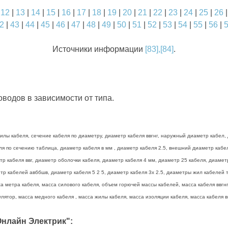
|
12
|
13
|
14
|
15
|
16
|
17
|
18
|
19
|
20
|
21
|
22
|
23
|
24
|
25
|
26
2
|
43
|
44
|
45
|
46
|
47
|
48
|
49
|
50
|
51
|
52
|
53
|
54
|
55
|
56
|
Источники информации
[83],[84]
.
водов в зависимости от типа.
лы кабеля, сечение кабеля по диаметру, диаметр кабеля ввгнг, наружный диаметр кабел, 
беля по сечению таблица, диаметр кабеля в мм , диаметр кабеля 2.5, внешний диаметр каб
тр кабеля ввг, диаметр оболочки кабеля, диаметр кабеля 4 мм, диаметр 25 кабеля, диамет
р кабелей авббшв, диаметр кабеля 5 2 5, диаметр кабеля 3х 2.5, диаметры жил кабелей та
а метра кабеля, масса силового кабеля, объем горючей массы кабелей, масса кабеля ввгнг 
лятор, масса медного кабеля , масса жилы кабеля, масса изоляции кабеля, масса кабеля вв
нлайн Электрик":