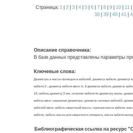
Страница:
1
|
2
|
3
|
4
|
5
|
6
|
7
|
8
|
9
|
10
|
11
38
|
39
|
40
|
41
|
4
Описание справочника:
В базе данных представлены параметры про
Ключевые слова:
Диаметры и массы проводов и кабелей, диаметр кабеля, диаметр жи
кабеля 2 , диаметр кабеля ввгнг ls, 6 диаметр кабеля, диаметр ка
16, кабель диаметр 5 мм, сечение кабеля по диаметру жилы, диаме
кабель ввгнг наружные диаметры, диаметр силовых кабелей, диамет
кабелей ввгнг, кабель сварочный масса, горючая масса кабеля, масс
кабеле, кабель массы для сварочного аппарата, масса кабеля кальку
Библиографическая ссылка на ресурс "О