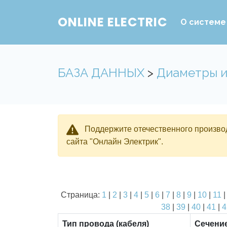
ONLINE ELECTRIC
О системе
БАЗА ДАННЫХ
>
Диаметры и
Поддержите отечественного производ
сайта "Онлайн Электрик".
Страница:
1
|
2
|
3
|
4
|
5
|
6
|
7
|
8
|
9
|
10
|
11
38
|
39
|
40
|
41
|
4
Тип провода (кабеля)
Сечени