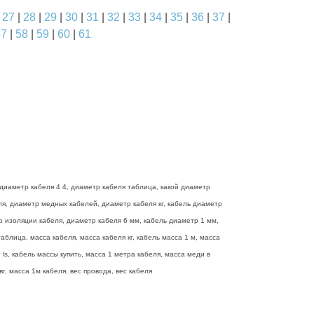
|
27
|
28
|
29
|
30
|
31
|
32
|
33
|
34
|
35
|
36
|
37
|
57
|
58
|
59
|
60
|
61
диаметр кабеля 4 4, диаметр кабеля таблица, какой диаметр
еля, диаметр медных кабелей, диаметр кабеля кг, кабель диаметр
р изоляции кабеля, диаметр кабеля 6 мм, кабель диаметр 1 мм,
блица, масса кабеля, масса кабеля кг, кабель масса 1 м, масса
ls, кабель массы купить, масса 1 метра кабеля, масса меди в
г, масса 1м кабеля, вес провода, вес кабеля