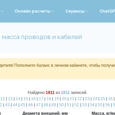
Онлайн расчеты
Сервисы
ChatG
 масса проводов и кабелей
ителя! Пополните баланс в личном кабинете, чтобы получи
Найдено
1811
из
1811
записей.
|
12
|
13
|
14
|
15
|
16
|
17
|
18
|
19
|
20
|
21
|
22
|
23
|
24
|
25
|
26
2
|
43
|
44
|
45
|
46
|
47
|
48
|
49
|
50
|
51
|
52
|
53
|
54
|
55
|
56
|
е
Диаметр внешний, мм
Масса, кг/к