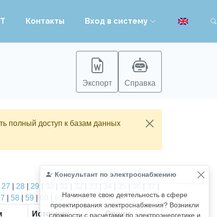
PT
Контакты
Вход в систему
Экспорт
Справка
ть полный доступ к базам данных
Консультант по электроснабжению
|
27
|
28
|
29
|
30
|
31
|
32
|
33
|
34
|
35
|
36
|
37
|
Начинаете свою деятельность в сфере
57
|
58
|
59
|
60
|
61
проектирования электроснабжения? Возникли
м
Источник
Опции
сложности с расчетами по электроэнергетике и