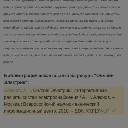
кабеля 4 мм, диаметр 25 кабеля, диаметр изоляции кабеля, диаметр кабеля 6 мм,
кабель диаметр 1 мм, кабель ввгнг наружные диаметры, диаметр силовых кабелей,
диаметр кабелей авббшв, диаметр кабеля 5 2 5, диаметр кабеля 3х 2.5, диаметры
жил кабелей таблица, масса кабеля, масса кабеля кг, кабель масса 1 м, масса
кабелей ввгнг, кабель сварочный масса, горючая масса кабеля, масса метра кабеля,
масса силового кабеля, объем горючей массы кабелей, масса кабеля ввгнг ls, кабель
массы купить, масса 1 метра кабеля, масса меди в кабеле, кабель массы для
сварочного аппарата, масса кабеля калькулятор, масса медного кабеля , масса жилы
кабеля, масса изоляции кабеля, масса кабеля ввг, масса 1м кабеля, вес провода, вес
кабеля
Библиографическая ссылка на ресурс "Онлайн
Электрик":
Алюнов, А.Н.
Онлайн Электрик : Интерактивные
расчеты систем электроснабжения / А. Н. Алюнов. –
Москва : Всероссийский научно-технический
информационный центр, 2010. – EDN XXFLYN.