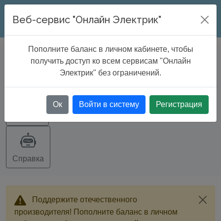
ONLINE ELECTRIC
Веб-сервис "Онлайн Электрик"
Пополните баланс в личном кабинете, чтобы
БАЗА ДАННЫХ
>
Диаметры и масса
получить доступ ко всем сервисам "Онлайн
проводов и кабелей
Электрик" без ограничений.
Ок
Войти в систему
Регистрация
Экспорт
Справка
Поддержите отечественного
производителя! Пополните баланс в личном