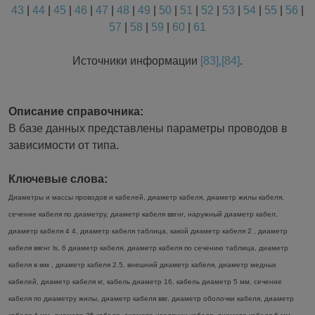
43
|
44
|
45
|
46
|
47
|
48
|
49
|
50
|
51
|
52
|
53
|
54
|
55
|
56
|
57
|
58
|
59
|
60
|
61
Источники информации
[83],[84]
.
Описание справочника:
В базе данных представлены параметры проводов в
зависимости от типа.
Ключевые слова:
Диаметры и массы проводов и кабелей, диаметр кабеля, диаметр жилы кабеля,
сечение кабеля по диаметру, диаметр кабеля ввгнг, наружный диаметр кабел,
диаметр кабеля 4 4, диаметр кабеля таблица, какой диаметр кабеля 2 , диаметр
кабеля ввгнг ls, 6 диаметр кабеля, диаметр кабеля по сечению таблица, диаметр
кабеля в мм , диаметр кабеля 2.5, внешний диаметр кабеля, диаметр медных
кабелей, диаметр кабеля кг, кабель диаметр 16, кабель диаметр 5 мм, сечение
кабеля по диаметру жилы, диаметр кабеля ввг, диаметр оболочки кабеля, диаметр