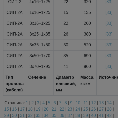
СИП-2
4x16+1x25
22
320
[83]
СИП-2А
1x16+1x25
15
135
[83]
СИП-2А
3x16+1x25
22
260
[83]
СИП-2А
3x25+1x35
26
380
[83]
СИП-2А
3x35+1x50
30
520
[83]
СИП-2А
3x50+1x70
35
690
[83]
СИП-2А
3x70+1x95
41
960
[83]
Тип
Сечение
Диаметр
Масса,
Источни
провода
внешний,
кг/км
(кабеля)
мм
Страница:
1
|
2
|
3
|
4
|
5
|
6
|
7
|
8
|
9
|
10
|
11
|
12
|
13
|
14
|
15
|
16
|
17
|
18
|
19
|
20
|
21
|
22
|
23
|
24
|
25
|
26
|
27
|
28
|
29
|
30
|
31
|
32
|
33
|
34
|
35
|
36
|
37
|
38
|
39
|
40
|
41
|
42
|