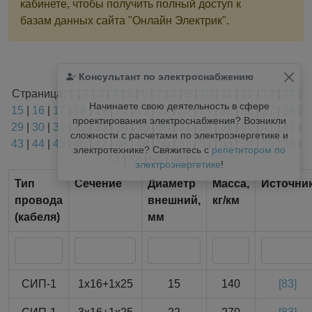
кабинете, чтобы получить полный доступ к
базам данных сайта "Онлайн Электрик".
Найдено
Консультант по электроснабжению
1811
из
1811
записей.
Страница:
1
|
2
|
3
|
4
|
5
|
6
|
7
|
8
|
9
|
10
|
11
|
12
|
13
|
14
|
Начинаете свою деятельность в сфере
15
|
16
|
17
|
18
|
19
|
20
|
21
|
22
|
23
|
24
|
25
|
26
|
27
|
28
|
проектирования электроснабжения? Возникли
29
|
30
|
31
|
32
|
33
|
34
|
35
|
36
|
37
|
38
|
39
|
40
|
41
|
42
|
сложности с расчетами по электроэнергетике и
43
|
44
|
45
|
46
|
47
|
48
|
49
|
50
|
51
|
52
|
53
|
54
|
55
|
56
|
электротехнике? Свяжитесь с
репетитором по
57
|
58
|
59
|
60
|
61
электроэнергетике
!
Тип
Сечение
Диаметр
Масса,
Источни
провода
внешний,
кг/км
(кабеля)
мм
СИП-1
1x16+1x25
15
140
[83]