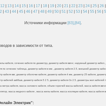
|
12
|
13
|
14
|
15
|
16
|
17
|
18
|
19
|
20
|
21
|
22
|
23
|
24
|
25
|
26
2
|
43
|
44
|
45
|
46
|
47
|
48
|
49
|
50
|
51
|
52
|
53
|
54
|
55
|
56
|
Источники информации
[83],[84]
.
водов в зависимости от типа.
лы кабеля, сечение кабеля по диаметру, диаметр кабеля ввгнг, наружный диаметр кабел, 
беля по сечению таблица, диаметр кабеля в мм , диаметр кабеля 2.5, внешний диаметр каб
тр кабеля ввг, диаметр оболочки кабеля, диаметр кабеля 4 мм, диаметр 25 кабеля, диамет
р кабелей авббшв, диаметр кабеля 5 2 5, диаметр кабеля 3х 2.5, диаметры жил кабелей та
а метра кабеля, масса силового кабеля, объем горючей массы кабелей, масса кабеля ввгнг 
лятор, масса медного кабеля , масса жилы кабеля, масса изоляции кабеля, масса кабеля вв
нлайн Электрик":