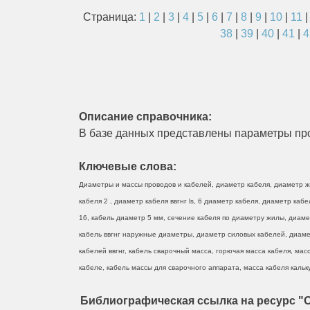
Страница:
1
|
2
|
3
|
4
|
5
|
6
|
7
|
8
|
9
|
10
|
11
38
|
39
|
40
|
41
|
4
Описание справочника:
В базе данных представлены параметры про
Ключевые слова:
Диаметры и массы проводов и кабелей, диаметр кабеля, диаметр жи
кабеля 2 , диаметр кабеля ввгнг ls, 6 диаметр кабеля, диаметр ка
16, кабель диаметр 5 мм, сечение кабеля по диаметру жилы, диаме
кабель ввгнг наружные диаметры, диаметр силовых кабелей, диамет
кабелей ввгнг, кабель сварочный масса, горючая масса кабеля, масс
кабеле, кабель массы для сварочного аппарата, масса кабеля кальку
Библиографическая ссылка на ресурс "О