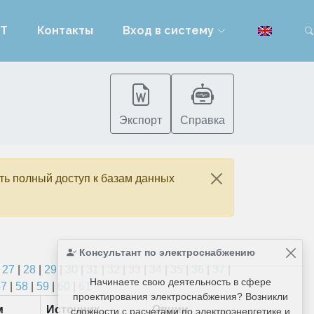
PT
Контакты
Вход в систему
п
Экспорт
Справка
ть полный доступ к базам данных
Консультант по электроснабжению
|
27
|
28
|
29
|
30
|
31
|
32
|
33
|
34
|
35
|
36
|
37
|
Начинаете свою деятельность в сфере
57
|
58
|
59
|
60
|
61
проектирования электроснабжения? Возникли
м
Источник
Опции
сложности с расчетами по электроэнергетике и