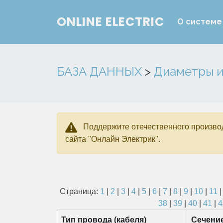
ONLINE ELECTRIC
О системе
БАЗА ДАННЫХ
>
Диаметры и
Поддержите отечественного производ
сайта "Онлайн Электрик".
Страница:
1
|
2
|
3
|
4
|
5
|
6
|
7
|
8
|
9
|
10
|
11
38
|
39
|
40
|
41
|
4
Тип провода (кабеля)
Сечени