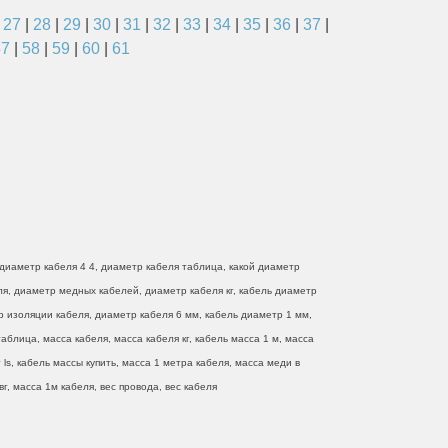
|
27
|
28
|
29
|
30
|
31
|
32
|
33
|
34
|
35
|
36
|
37
|
57
|
58
|
59
|
60
|
61
диаметр кабеля 4 4, диаметр кабеля таблица, какой диаметр
еля, диаметр медных кабелей, диаметр кабеля кг, кабель диаметр
р изоляции кабеля, диаметр кабеля 6 мм, кабель диаметр 1 мм,
блица, масса кабеля, масса кабеля кг, кабель масса 1 м, масса
ls, кабель массы купить, масса 1 метра кабеля, масса меди в
г, масса 1м кабеля, вес провода, вес кабеля