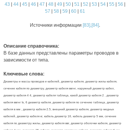
43
|
44
|
45
|
46
|
47
|
48
|
49
|
50
|
51
|
52
|
53
|
54
|
55
|
56
|
57
|
58
|
59
|
60
|
61
Источники информации
[83],[84]
.
Описание справочника:
В базе данных представлены параметры проводов в
зависимости от типа.
Ключевые слова:
Диаметры и массы проводов и кабелей, диаметр кабеля, диаметр жилы кабеля,
сечение кабеля по диаметру, диаметр кабеля ввгнг, наружный диаметр кабел,
диаметр кабеля 4 4, диаметр кабеля таблица, какой диаметр кабеля 2 , диаметр
кабеля ввгнг ls, 6 диаметр кабеля, диаметр кабеля по сечению таблица, диаметр
кабеля в мм , диаметр кабеля 2.5, внешний диаметр кабеля, диаметр медных
кабелей, диаметр кабеля кг, кабель диаметр 16, кабель диаметр 5 мм, сечение
кабеля по диаметру жилы, диаметр кабеля ввг, диаметр оболочки кабеля, диаметр