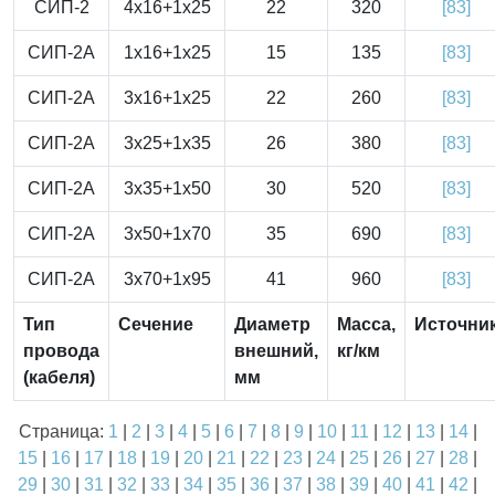
СИП-2
4x16+1x25
22
320
[83]
СИП-2А
1x16+1x25
15
135
[83]
СИП-2А
3x16+1x25
22
260
[83]
СИП-2А
3x25+1x35
26
380
[83]
СИП-2А
3x35+1x50
30
520
[83]
СИП-2А
3x50+1x70
35
690
[83]
СИП-2А
3x70+1x95
41
960
[83]
Тип
Сечение
Диаметр
Масса,
Источни
провода
внешний,
кг/км
(кабеля)
мм
Страница:
1
|
2
|
3
|
4
|
5
|
6
|
7
|
8
|
9
|
10
|
11
|
12
|
13
|
14
|
15
|
16
|
17
|
18
|
19
|
20
|
21
|
22
|
23
|
24
|
25
|
26
|
27
|
28
|
29
|
30
|
31
|
32
|
33
|
34
|
35
|
36
|
37
|
38
|
39
|
40
|
41
|
42
|