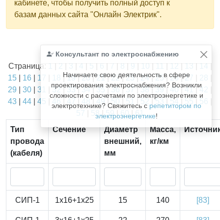
кабинете, чтобы получить полный доступ к
базам данных сайта "Онлайн Электрик".
Найдено
Консультант по электроснабжению
1811
из
1811
записей.
Страница:
1
|
2
|
3
|
4
|
5
|
6
|
7
|
8
|
9
|
10
|
11
|
12
|
13
|
14
|
Начинаете свою деятельность в сфере
15
|
16
|
17
|
18
|
19
|
20
|
21
|
22
|
23
|
24
|
25
|
26
|
27
|
28
|
проектирования электроснабжения? Возникли
29
|
30
|
31
|
32
|
33
|
34
|
35
|
36
|
37
|
38
|
39
|
40
|
41
|
42
|
сложности с расчетами по электроэнергетике и
43
|
44
|
45
|
46
|
47
|
48
|
49
|
50
|
51
|
52
|
53
|
54
|
55
|
56
|
электротехнике? Свяжитесь с
репетитором по
57
|
58
|
59
|
60
|
61
электроэнергетике
!
Тип
Сечение
Диаметр
Масса,
Источни
провода
внешний,
кг/км
(кабеля)
мм
СИП-1
1x16+1x25
15
140
[83]