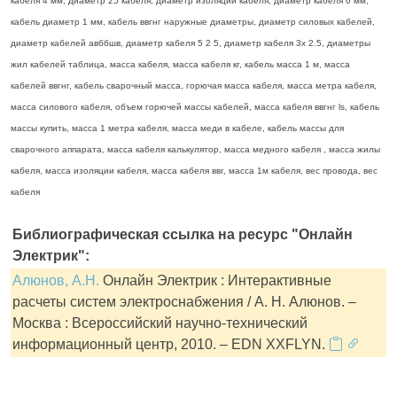
кабеля 4 мм, диаметр 25 кабеля, диаметр изоляции кабеля, диаметр кабеля 6 мм,
кабель диаметр 1 мм, кабель ввгнг наружные диаметры, диаметр силовых кабелей,
диаметр кабелей авббшв, диаметр кабеля 5 2 5, диаметр кабеля 3х 2.5, диаметры
жил кабелей таблица, масса кабеля, масса кабеля кг, кабель масса 1 м, масса
кабелей ввгнг, кабель сварочный масса, горючая масса кабеля, масса метра кабеля,
масса силового кабеля, объем горючей массы кабелей, масса кабеля ввгнг ls, кабель
массы купить, масса 1 метра кабеля, масса меди в кабеле, кабель массы для
сварочного аппарата, масса кабеля калькулятор, масса медного кабеля , масса жилы
кабеля, масса изоляции кабеля, масса кабеля ввг, масса 1м кабеля, вес провода, вес
кабеля
Библиографическая ссылка на ресурс "Онлайн
Электрик":
Алюнов, А.Н.
Онлайн Электрик : Интерактивные
расчеты систем электроснабжения / А. Н. Алюнов. –
Москва : Всероссийский научно-технический
информационный центр, 2010. – EDN XXFLYN.