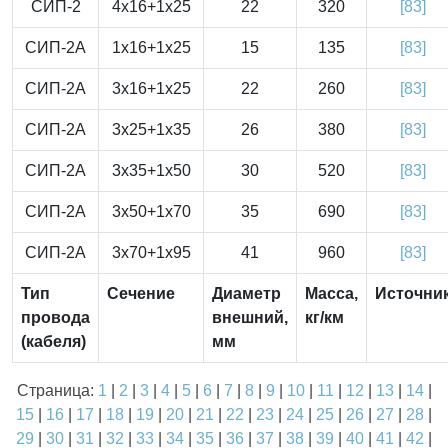
СИП-2
4x16+1x25
22
320
[83]
СИП-2А
1x16+1x25
15
135
[83]
СИП-2А
3x16+1x25
22
260
[83]
СИП-2А
3x25+1x35
26
380
[83]
СИП-2А
3x35+1x50
30
520
[83]
СИП-2А
3x50+1x70
35
690
[83]
СИП-2А
3x70+1x95
41
960
[83]
Тип
Сечение
Диаметр
Масса,
Источни
провода
внешний,
кг/км
(кабеля)
мм
Страница:
1
|
2
|
3
|
4
|
5
|
6
|
7
|
8
|
9
|
10
|
11
|
12
|
13
|
14
|
15
|
16
|
17
|
18
|
19
|
20
|
21
|
22
|
23
|
24
|
25
|
26
|
27
|
28
|
29
|
30
|
31
|
32
|
33
|
34
|
35
|
36
|
37
|
38
|
39
|
40
|
41
|
42
|