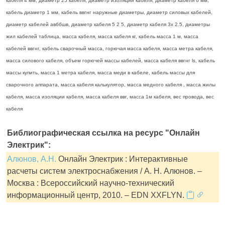
кабеля 4 мм, диаметр 25 кабеля, диаметр изоляции кабеля, диаметр кабеля 6 мм,
кабель диаметр 1 мм, кабель ввгнг наружные диаметры, диаметр силовых кабелей,
диаметр кабелей авббшв, диаметр кабеля 5 2 5, диаметр кабеля 3х 2.5, диаметры
жил кабелей таблица, масса кабеля, масса кабеля кг, кабель масса 1 м, масса
кабелей ввгнг, кабель сварочный масса, горючая масса кабеля, масса метра кабеля,
масса силового кабеля, объем горючей массы кабелей, масса кабеля ввгнг ls, кабель
массы купить, масса 1 метра кабеля, масса меди в кабеле, кабель массы для
сварочного аппарата, масса кабеля калькулятор, масса медного кабеля , масса жилы
кабеля, масса изоляции кабеля, масса кабеля ввг, масса 1м кабеля, вес провода, вес
кабеля
Библиографическая ссылка на ресурс "Онлайн
Электрик":
Алюнов, А.Н.
Онлайн Электрик : Интерактивные
расчеты систем электроснабжения / А. Н. Алюнов. –
Москва : Всероссийский научно-технический
информационный центр, 2010. – EDN XXFLYN.