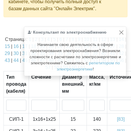
кабинете, чтобы получить полный доступ к
базам данных сайта "Онлайн Электрик".
Найдено
Консультант по электроснабжению
1811
из
1811
записей.
Страница:
1
|
2
|
3
|
4
|
5
|
6
|
7
|
8
|
9
|
10
|
11
|
12
|
13
|
14
|
Начинаете свою деятельность в сфере
15
|
16
|
17
|
18
|
19
|
20
|
21
|
22
|
23
|
24
|
25
|
26
|
27
|
28
|
проектирования электроснабжения? Возникли
29
|
30
|
31
|
32
|
33
|
34
|
35
|
36
|
37
|
38
|
39
|
40
|
41
|
42
|
сложности с расчетами по электроэнергетике и
43
|
44
|
45
|
46
|
47
|
48
|
49
|
50
|
51
|
52
|
53
|
54
|
55
|
56
|
электротехнике? Свяжитесь с
репетитором по
57
|
58
|
59
|
60
|
61
электроэнергетике
!
Тип
Сечение
Диаметр
Масса,
Источни
провода
внешний,
кг/км
(кабеля)
мм
СИП-1
1x16+1x25
15
140
[83]