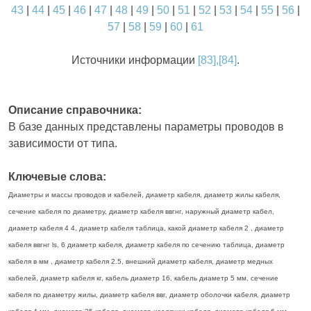
43
|
44
|
45
|
46
|
47
|
48
|
49
|
50
|
51
|
52
|
53
|
54
|
55
|
56
|
57
|
58
|
59
|
60
|
61
Источники информации
[83],[84]
.
Описание справочника:
В базе данных представлены параметры проводов в
зависимости от типа.
Ключевые слова:
Диаметры и массы проводов и кабелей, диаметр кабеля, диаметр жилы кабеля,
сечение кабеля по диаметру, диаметр кабеля ввгнг, наружный диаметр кабел,
диаметр кабеля 4 4, диаметр кабеля таблица, какой диаметр кабеля 2 , диаметр
кабеля ввгнг ls, 6 диаметр кабеля, диаметр кабеля по сечению таблица, диаметр
кабеля в мм , диаметр кабеля 2.5, внешний диаметр кабеля, диаметр медных
кабелей, диаметр кабеля кг, кабель диаметр 16, кабель диаметр 5 мм, сечение
кабеля по диаметру жилы, диаметр кабеля ввг, диаметр оболочки кабеля, диаметр